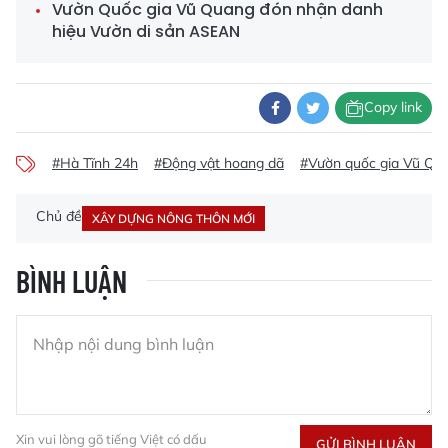
Vườn Quốc gia Vũ Quang đón nhận danh
hiệu Vườn di sản ASEAN
Copy link
#Hà Tĩnh 24h
#Động vật hoang dã
#Vườn quốc gia Vũ Qu
Chủ đề
XÂY DỰNG NÔNG THÔN MỚI
BÌNH LUẬN
Xin vui lòng gõ tiếng Việt có dấu
GỬI BÌNH LUẬN