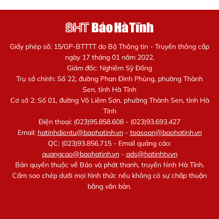
Giấy phép số: 15/GP-BTTTT do Bộ Thông tin - Truyền thông cấp
ngày 17 tháng 01 năm 2022.
Giám đốc: Nghiêm Sỹ Đống
Trụ sở chính: Số 22, đường Phan Đình Phùng, phường Thành
Sen, tỉnh Hà Tĩnh
Cơ sở 2: Số 01, đường Võ Liêm Sơn, phường Thành Sen, tỉnh Hà
Tĩnh
Điện thoại: (023)95.858.608 - (023)93.693.427
Email:
hatinhdientu@baohatinh.vn
-
toasoan@baohatinh.vn
QC: (023)93.856.715 - Email quảng cáo:
quangcao@baohatinh.vn
-
ads@hatinhtv.vn
Bản quyền thuộc về Báo và phát thanh, truyền hình Hà Tĩnh.
Cấm sao chép dưới mọi hình thức nếu không có sự chấp thuận
bằng văn bản.