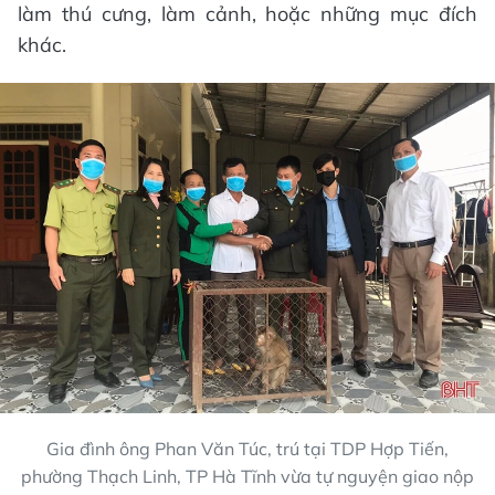
làm thú cưng, làm cảnh, hoặc những mục đích
khác.
Gia đình ông Phan Văn Túc, trú tại TDP Hợp Tiến,
phường Thạch Linh, TP Hà Tĩnh vừa tự nguyện giao nộp