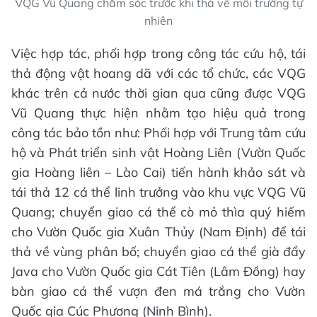
VQG Vũ Quang chăm sóc trước khi thả về môi trường tự
nhiên
Việc hợp tác, phối hợp trong công tác cứu hộ, tái
thả động vật hoang dã với các tổ chức, các VQG
khác trên cả nước thời gian qua cũng được VQG
Vũ Quang thực hiện nhằm tạo hiệu quả trong
công tác bảo tồn như: Phối hợp với Trung tâm cứu
hộ và Phát triển sinh vật Hoàng Liên (Vườn Quốc
gia Hoàng liên – Lào Cai) tiến hành khảo sát và
tái thả 12 cá thể linh trưởng vào khu vực VQG Vũ
Quang; chuyển giao cá thể cò mỏ thìa quý hiếm
cho Vườn Quốc gia Xuân Thủy (Nam Định) để tái
thả về vùng phân bố; chuyển giao cá thể già đẩy
Java cho Vườn Quốc gia Cát Tiên (Lâm Đồng) hay
bàn giao cá thể vượn đen má trắng cho Vườn
Quốc gia Cúc Phương (Ninh Bình).