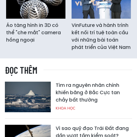
Áo tàng hình in 3D có
VinFuture và hành trình
thể "che mắt" camera
kết nối trí tuệ toàn cầu
hồng ngoại
với những bài toán
phát triển của Việt Nam
ĐỌC THÊM
Tìm ra nguyên nhân chính
khiến băng ở Bắc Cực tan
chảy bất thường
KHOA HỌC
Vì sao quỹ đạo Trái Đất đang
dần vượt tầm kiểm soát?