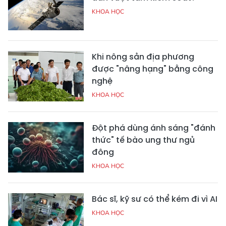
KHOA HỌC
Khi nông sản địa phương
được "nâng hạng" bằng công
nghệ
KHOA HỌC
Đột phá dùng ánh sáng "đánh
thức" tế bào ung thư ngủ
đông
KHOA HỌC
Bác sĩ, kỹ sư có thể kém đi vì AI
KHOA HỌC