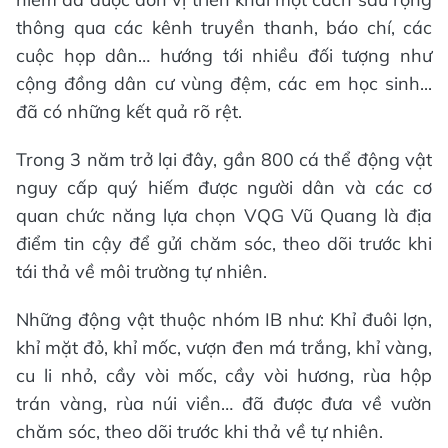
thông qua các kênh truyền thanh, báo chí, các
cuộc họp dân… hướng tới nhiều đối tượng như
cộng đồng dân cư vùng đệm, các em học sinh...
đã có những kết quả rõ rệt.
Trong 3 năm trở lại đây, gần 800 cá thể động vật
nguy cấp quý hiếm được người dân và các cơ
quan chức năng lựa chọn VQG Vũ Quang là địa
điểm tin cậy để gửi chăm sóc, theo dõi trước khi
tái thả về môi trường tự nhiên.
Những động vật thuộc nhóm IB như: Khỉ đuôi lợn,
khỉ mặt đỏ, khỉ mốc, vượn đen má trắng, khỉ vàng,
cu li nhỏ, cầy vòi mốc, cầy vòi hương, rùa hộp
trán vàng, rùa núi viền… đã được đưa về vườn
chăm sóc, theo dõi trước khi thả về tự nhiên.