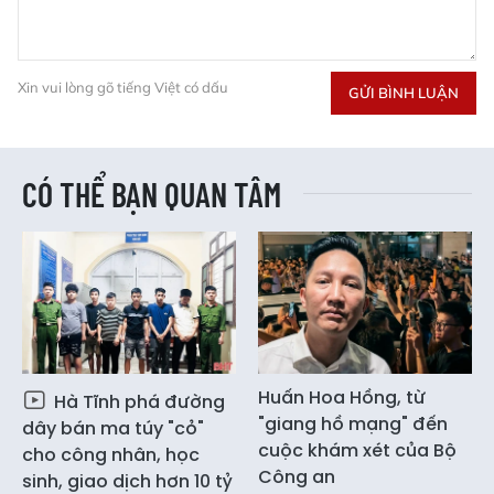
Xin vui lòng gõ tiếng Việt có dấu
GỬI BÌNH LUẬN
CÓ THỂ BẠN QUAN TÂM
Huấn Hoa Hồng, từ
Hà Tĩnh phá đường
"giang hồ mạng" đến
dây bán ma túy "cỏ"
cuộc khám xét của Bộ
cho công nhân, học
Công an
sinh, giao dịch hơn 10 tỷ