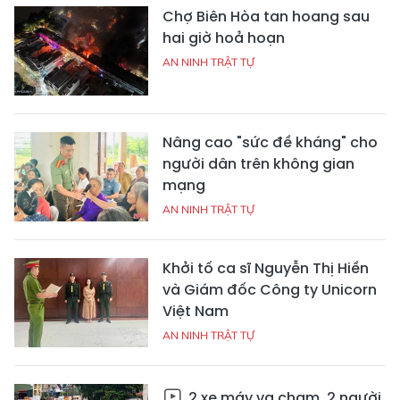
Chợ Biên Hòa tan hoang sau
hai giờ hoả hoạn
AN NINH TRẬT TỰ
Nâng cao "sức đề kháng" cho
người dân trên không gian
mạng
AN NINH TRẬT TỰ
Khởi tố ca sĩ Nguyễn Thị Hiền
và Giám đốc Công ty Unicorn
Việt Nam
AN NINH TRẬT TỰ
2 xe máy va chạm, 2 người