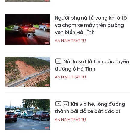
Người phụ nữ tử vong khi ô tô
va chạm xe máy trên đường
ven biển Hà Tĩnh
AN NINH TRẬT TỰ
Nỗi lo sạt lở trên các tuyến
đường ở Hà Tĩnh
AN NINH TRẬT TỰ
Khi vỉa hè, lòng đường
thành bãi đỗ xe bất đắc dĩ
AN NINH TRẬT TỰ