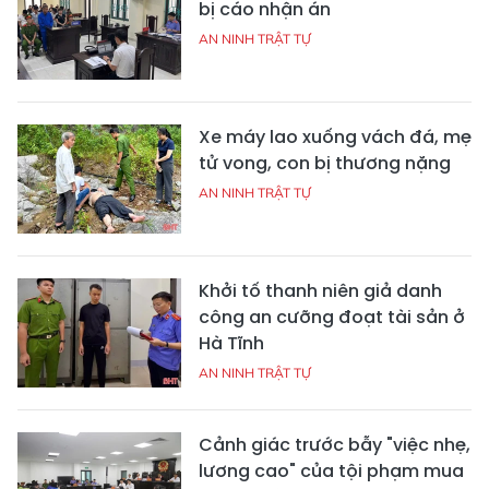
bị cáo nhận án
AN NINH TRẬT TỰ
Xe máy lao xuống vách đá, mẹ
tử vong, con bị thương nặng
AN NINH TRẬT TỰ
Khởi tố thanh niên giả danh
công an cưỡng đoạt tài sản ở
Hà Tĩnh
AN NINH TRẬT TỰ
Cảnh giác trước bẫy "việc nhẹ,
lương cao" của tội phạm mua