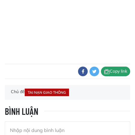
Copy link
Chủ đề
TAI NẠN GIAO THÔNG
BÌNH LUẬN