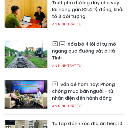
Triệt phá đường dây cho vay
lãi nặng gần 82,4 tỷ đồng, khởi
tố 3 đối tượng
AN NINH TRẬT TỰ
Xóa bỏ 4 lối đi tự mở
ngang qua đường sắt ở Hà
Tĩnh
AN NINH TRẬT TỰ
Vấn đề hôm nay: Phòng
chống mua bán người - từ
nhận diện đến hành động
AN NINH TRẬT TỰ
Tụ tập đánh xóc đĩa ăn tiền, 10