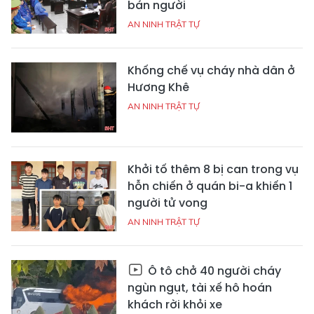
bán người
AN NINH TRẬT TỰ
Khống chế vụ cháy nhà dân ở
Hương Khê
AN NINH TRẬT TỰ
Khởi tố thêm 8 bị can trong vụ
hỗn chiến ở quán bi-a khiến 1
người tử vong
AN NINH TRẬT TỰ
Ô tô chở 40 người cháy
ngùn ngụt, tài xế hô hoán
khách rời khỏi xe