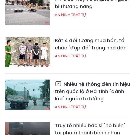
bị thương nặng
AN NINH TRẬT TỰ
Bắt 4 đối tượng mua bán, tổ
chức "đập đá" trong nhà dân
AN NINH TRẬT TỰ
Nhiều hệ thống đèn tín hiệu
trên quốc lộ ở Hà Tĩnh "đánh
lừa" người đi đường
AN NINH TRẬT TỰ
Truy tố nhiều bác sĩ "hô biến"
tội phạm thành bệnh nhân