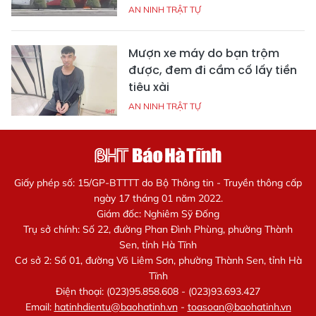
AN NINH TRẬT TỰ
Mượn xe máy do bạn trộm
được, đem đi cầm cố lấy tiền
tiêu xài
AN NINH TRẬT TỰ
Giấy phép số: 15/GP-BTTTT do Bộ Thông tin - Truyền thông cấp
ngày 17 tháng 01 năm 2022.
Giám đốc: Nghiêm Sỹ Đống
Trụ sở chính: Số 22, đường Phan Đình Phùng, phường Thành
Sen, tỉnh Hà Tĩnh
Cơ sở 2: Số 01, đường Võ Liêm Sơn, phường Thành Sen, tỉnh Hà
Tĩnh
Điện thoại: (023)95.858.608 - (023)93.693.427
Email:
hatinhdientu@baohatinh.vn
-
toasoan@baohatinh.vn