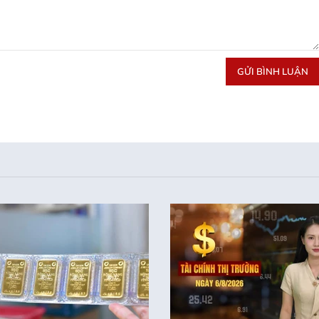
GỬI BÌNH LUẬN