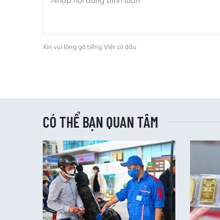
Xin vui lòng gõ tiếng Việt có dấu
CÓ THỂ BẠN QUAN TÂM