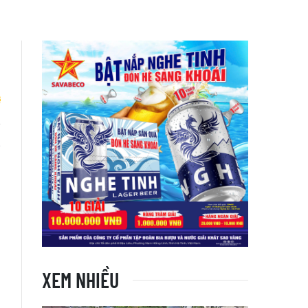
g
i
XEM NHIỀU