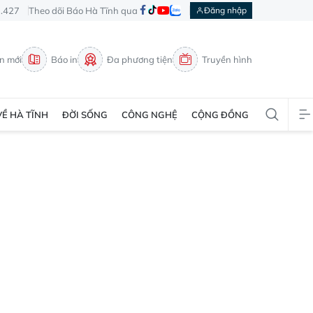
3.427
Theo dõi Báo Hà Tĩnh qua
Đăng nhập
in mới
Báo in
Đa phương tiện
Truyền hình
VỀ HÀ TĨNH
ĐỜI SỐNG
CÔNG NGHỆ
CỘNG ĐỒNG