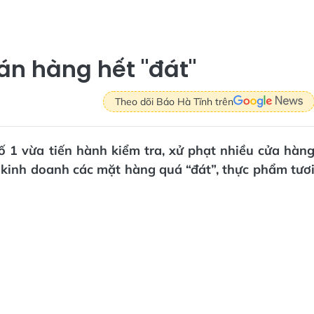
bán hàng hết "đát"
Theo dõi Báo Hà Tĩnh trên
số 1 vừa tiến hành kiểm tra, xử phạt nhiều cửa hàn
 kinh doanh các mặt hàng quá “đát”, thực phẩm tươ