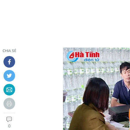
CHIA SẺ
0