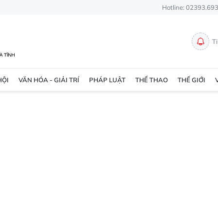
Hotline: 02393.69
T
HỘI
VĂN HÓA - GIẢI TRÍ
PHÁP LUẬT
THỂ THAO
THẾ GIỚI