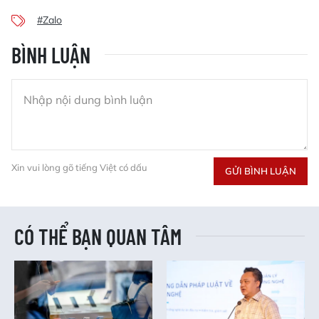
#Zalo
BÌNH LUẬN
Xin vui lòng gõ tiếng Việt có dấu
GỬI BÌNH LUẬN
CÓ THỂ BẠN QUAN TÂM