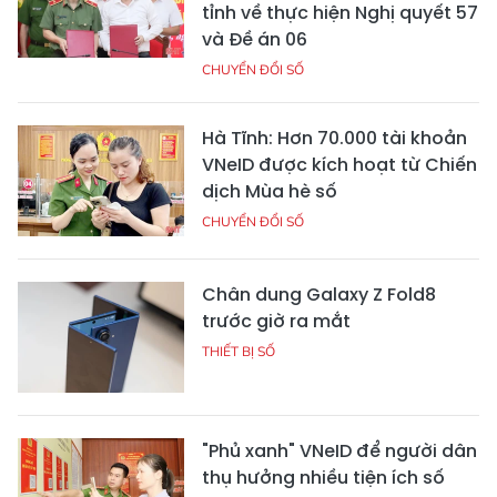
tỉnh về thực hiện Nghị quyết 57
và Đề án 06
CHUYỂN ĐỔI SỐ
Hà Tĩnh: Hơn 70.000 tài khoản
VNeID được kích hoạt từ Chiến
dịch Mùa hè số
CHUYỂN ĐỔI SỐ
Chân dung Galaxy Z Fold8
trước giờ ra mắt
THIẾT BỊ SỐ
"Phủ xanh" VNeID để người dân
thụ hưởng nhiều tiện ích số