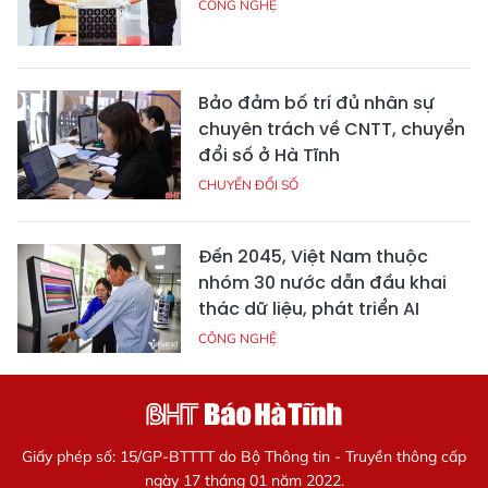
CÔNG NGHỆ
Bảo đảm bố trí đủ nhân sự
chuyên trách về CNTT, chuyển
đổi số ở Hà Tĩnh
CHUYỂN ĐỔI SỐ
Đến 2045, Việt Nam thuộc
nhóm 30 nước dẫn đầu khai
thác dữ liệu, phát triển AI
CÔNG NGHỆ
Giấy phép số: 15/GP-BTTTT do Bộ Thông tin - Truyền thông cấp
ngày 17 tháng 01 năm 2022.