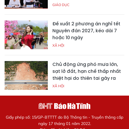
GIÁO DỤC
Đề xuất 2 phương án nghỉ tết
Nguyên đán 2027, kéo dài 7
hoặc 10 ngày
XÃ HỘI
Chủ động ứng phó mưa lớn,
sạt lở đất, hạn chế thấp nhất
thiệt hại do thiên tai gây ra
XÃ HỘI
Giấy phép số: 15/GP-BTTTT do Bộ Thông tin - Truyền thông cấp
ngày 17 tháng 01 năm 2022.