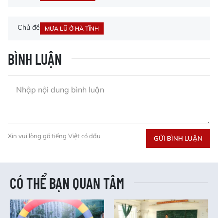
Chủ đề
MƯA LŨ Ở HÀ TĨNH
BÌNH LUẬN
Xin vui lòng gõ tiếng Việt có dấu
GỬI BÌNH LUẬN
CÓ THỂ BẠN QUAN TÂM