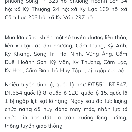
phường Sông Trí 323 hộ; phường Hoành Sơn 34
hộ; xã Kỳ Thượng 24 hộ; xã Kỳ Lạc 169 hộ; xã
Cẩm Lạc 203 hộ; xã Kỳ Văn 297 hộ.
Mưa lớn cũng khiến một số tuyến đường liên thôn,
liên xã tại các địa phương, Cẩm Trung, Kỳ Anh,
Kỳ Khang, Sông Trí, Hải Ninh, Vũng Áng, Cẩm
Duệ, Hoành Sơn, Kỳ Văn, Kỳ Thượng, Cẩm Lạc,
Kỳ Hoa, Cẩm Bình, hà Huy Tập..., bị ngập cục bộ.
Nhiều tuyến tỉnh lộ, quốc lộ như ĐT.551, ĐT.547,
ĐT.554 quốc lộ 8, quốc lộ 12C, quốc lộ 15, quốc lộ
1 bị ngập lụt, sạt lở nặng. Ngay sau đó, lực lượng
chức năng đã huy động máy móc, nhân lực tổ
chức dời dọn đất đá tràn xuống lòng đường,
thông tuyến giao thông.