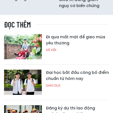
nguy cơ biến chứng
ĐỌC THÊM
Đi qua mất mát để gieo mùa
yêu thương
XÃ HỘI
Đại học bắt đầu công bố điểm
chuẩn từ hôm nay
GIÁO DỤC
Đăng ký dự thi lao động