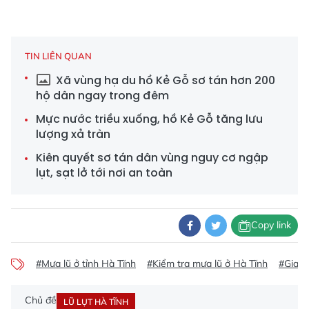
TIN LIÊN QUAN
Xã vùng hạ du hồ Kẻ Gỗ sơ tán hơn 200
hộ dân ngay trong đêm
Mực nước triều xuống, hồ Kẻ Gỗ tăng lưu
lượng xả tràn
Kiên quyết sơ tán dân vùng nguy cơ ngập
lụt, sạt lở tới nơi an toàn
Copy link
#Mưa lũ ở tỉnh Hà Tĩnh
#Kiểm tra mưa lũ ở Hà Tĩnh
#Giao t
Chủ đề
LŨ LỤT HÀ TĨNH