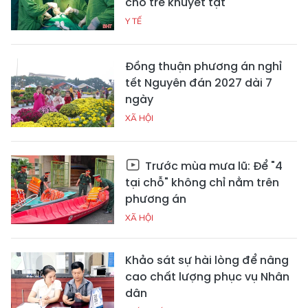
cho trẻ khuyết tật
Y TẾ
Đồng thuận phương án nghỉ
tết Nguyên đán 2027 dài 7
ngày
XÃ HỘI
Trước mùa mưa lũ: Để "4
tại chỗ" không chỉ nằm trên
phương án
XÃ HỘI
Khảo sát sự hài lòng để nâng
cao chất lượng phục vụ Nhân
dân