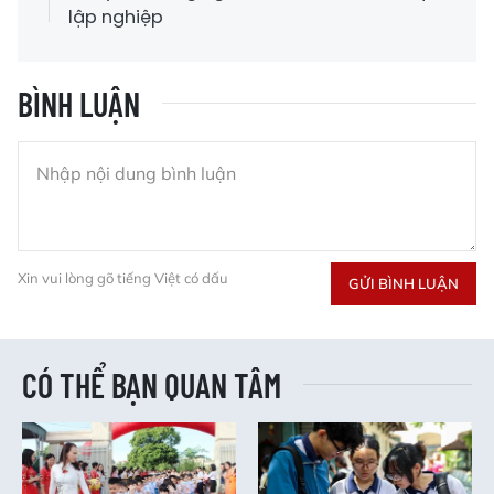
lập nghiệp
BÌNH LUẬN
Xin vui lòng gõ tiếng Việt có dấu
GỬI BÌNH LUẬN
CÓ THỂ BẠN QUAN TÂM