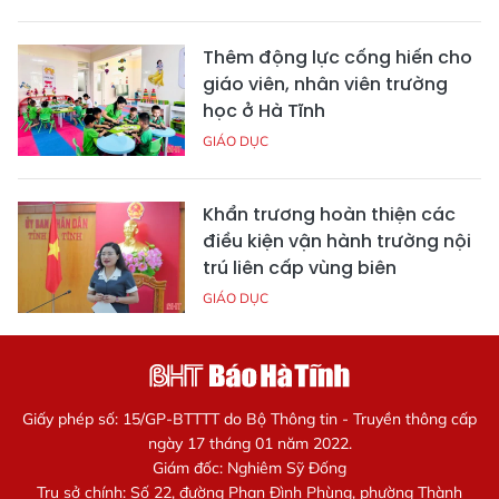
Thêm động lực cống hiến cho
giáo viên, nhân viên trường
học ở Hà Tĩnh
GIÁO DỤC
Khẩn trương hoàn thiện các
điều kiện vận hành trường nội
trú liên cấp vùng biên
GIÁO DỤC
Giấy phép số: 15/GP-BTTTT do Bộ Thông tin - Truyền thông cấp
ngày 17 tháng 01 năm 2022.
Giám đốc: Nghiêm Sỹ Đống
Trụ sở chính: Số 22, đường Phan Đình Phùng, phường Thành