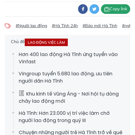
Copy link
#Người lao động
#Hà Tĩnh 24h
#Báo mới Hà Tĩnh
#nghỉ 
Chủ đề
LAO ĐỘNG VIỆC LÀM
Hơn 400 lao động Hà Tĩnh ứng tuyển vào
Vinfast
Vingroup tuyển 5.680 lao động, ưu tiên
người dân Hà Tĩnh
Khu kinh tế Vũng Áng - Nơi hội tụ dòng
chảy lao động mới
Hà Tĩnh: Hơn 23.000 vị trí việc làm chờ
người lao động trong quý III
Chuyện những người trẻ Hà Tĩnh trở về quê