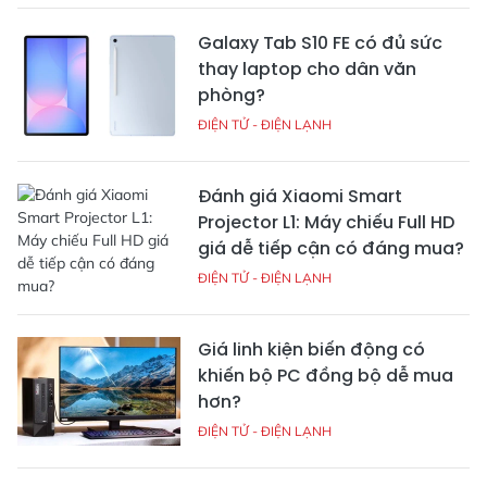
Galaxy Tab S10 FE có đủ sức
thay laptop cho dân văn
phòng?
ĐIỆN TỬ - ĐIỆN LẠNH
Đánh giá Xiaomi Smart
Projector L1: Máy chiếu Full HD
giá dễ tiếp cận có đáng mua?
ĐIỆN TỬ - ĐIỆN LẠNH
Giá linh kiện biến động có
khiến bộ PC đồng bộ dễ mua
hơn?
ĐIỆN TỬ - ĐIỆN LẠNH