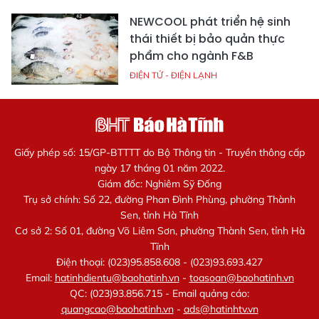
NEWCOOL phát triển hệ sinh
thái thiết bị bảo quản thực
phẩm cho ngành F&B
ĐIỆN TỬ - ĐIỆN LẠNH
Giấy phép số: 15/GP-BTTTT do Bộ Thông tin - Truyền thông cấp
ngày 17 tháng 01 năm 2022.
Giám đốc: Nghiêm Sỹ Đống
Trụ sở chính: Số 22, đường Phan Đình Phùng, phường Thành
Sen, tỉnh Hà Tĩnh
Cơ sở 2: Số 01, đường Võ Liêm Sơn, phường Thành Sen, tỉnh Hà
Tĩnh
Điện thoại: (023)95.858.608 - (023)93.693.427
Email:
hatinhdientu@baohatinh.vn
-
toasoan@baohatinh.vn
QC: (023)93.856.715 - Email quảng cáo:
quangcao@baohatinh.vn
-
ads@hatinhtv.vn