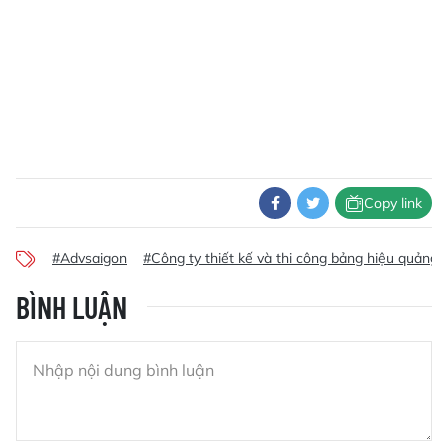
Copy link
#Advsaigon
#Công ty thiết kế và thi công bảng hiệu quảng 
BÌNH LUẬN