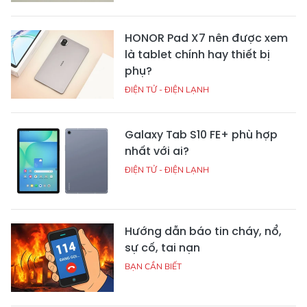
HONOR Pad X7 nên được xem
là tablet chính hay thiết bị
phụ?
ĐIỆN TỬ - ĐIỆN LẠNH
Galaxy Tab S10 FE+ phù hợp
nhất với ai?
ĐIỆN TỬ - ĐIỆN LẠNH
Hướng dẫn báo tin cháy, nổ,
sự cố, tai nạn
BẠN CẦN BIẾT