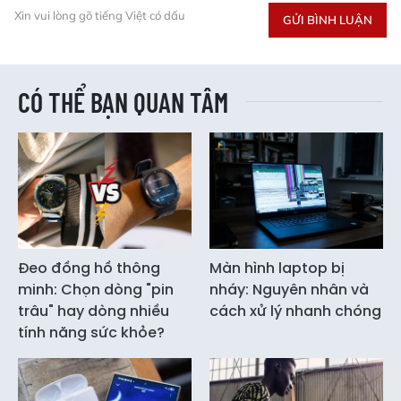
Xin vui lòng gõ tiếng Việt có dấu
GỬI BÌNH LUẬN
CÓ THỂ BẠN QUAN TÂM
Đeo đồng hồ thông
Màn hình laptop bị
minh: Chọn dòng "pin
nháy: Nguyên nhân và
trâu" hay dòng nhiều
cách xử lý nhanh chóng
tính năng sức khỏe?