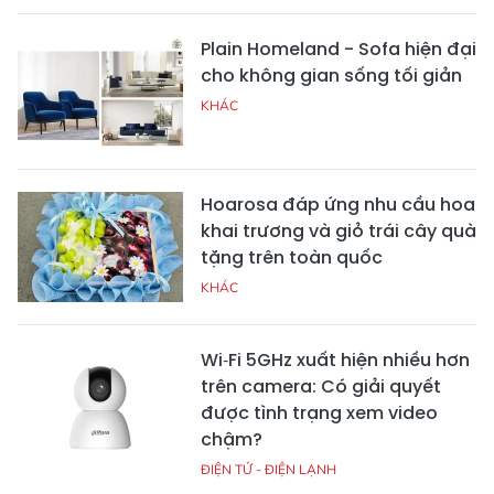
Plain Homeland - Sofa hiện đại
cho không gian sống tối giản
KHÁC
Hoarosa đáp ứng nhu cầu hoa
khai trương và giỏ trái cây quà
tặng trên toàn quốc
KHÁC
Wi‑Fi 5GHz xuất hiện nhiều hơn
trên camera: Có giải quyết
được tình trạng xem video
chậm?
ĐIỆN TỬ - ĐIỆN LẠNH