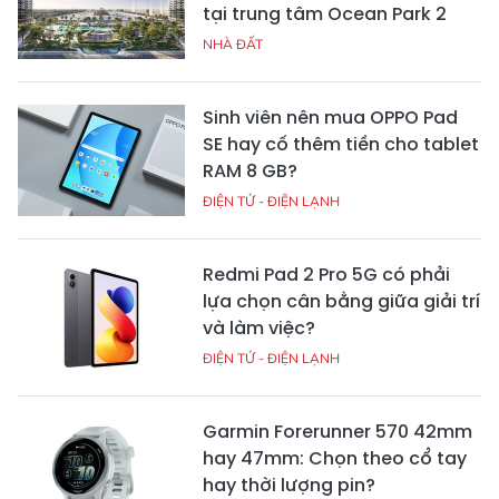
tại trung tâm Ocean Park 2
NHÀ ĐẤT
Sinh viên nên mua OPPO Pad
SE hay cố thêm tiền cho tablet
RAM 8 GB?
ĐIỆN TỬ - ĐIỆN LẠNH
Redmi Pad 2 Pro 5G có phải
lựa chọn cân bằng giữa giải trí
và làm việc?
ĐIỆN TỬ - ĐIỆN LẠNH
Garmin Forerunner 570 42mm
hay 47mm: Chọn theo cổ tay
hay thời lượng pin?