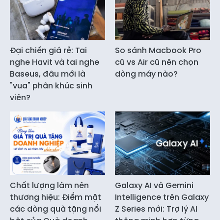
Đại chiến giá rẻ: Tai
So sánh Macbook Pro
nghe Havit và tai nghe
cũ vs Air cũ nên chọn
Baseus, đâu mới là
dòng máy nào?
"vua" phân khúc sinh
viên?
Chất lượng làm nên
Galaxy AI và Gemini
thương hiệu: Điểm mặt
Intelligence trên Galaxy
các dòng quà tặng nổi
Z Series mới: Trợ lý AI