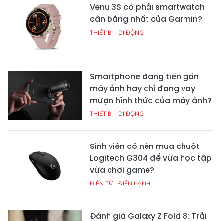
Venu 3S có phải smartwatch
cân bằng nhất của Garmin?
THIẾT BỊ - DI ĐỘNG
Smartphone đang tiến gần
máy ảnh hay chỉ đang vay
mượn hình thức của máy ảnh?
THIẾT BỊ - DI ĐỘNG
Sinh viên có nên mua chuột
Logitech G304 để vừa học tập
vừa chơi game?
ĐIỆN TỬ - ĐIỆN LẠNH
Đánh giá Galaxy Z Fold 8: Trải