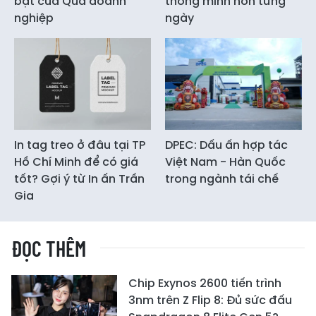
bật của Quà doanh
thông minh hơn từng
nghiệp
ngày
In tag treo ở đâu tại TP
DPEC: Dấu ấn hợp tác
Hồ Chí Minh để có giá
Việt Nam - Hàn Quốc
tốt? Gợi ý từ In ấn Trần
trong ngành tái chế
Gia
ĐỌC THÊM
Chip Exynos 2600 tiến trình
3nm trên Z Flip 8: Đủ sức đấu