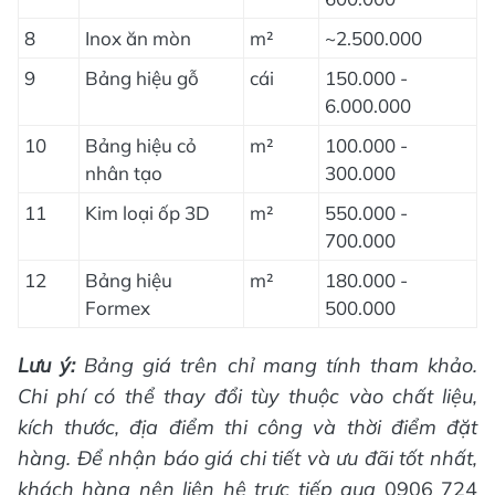
8
Inox ăn mòn
m²
~2.500.000
9
Bảng hiệu gỗ
cái
150.000 -
6.000.000
10
Bảng hiệu cỏ
m²
100.000 -
nhân tạo
300.000
11
Kim loại ốp 3D
m²
550.000 -
700.000
12
Bảng hiệu
m²
180.000 -
Formex
500.000
Lưu ý:
Bảng giá trên chỉ mang tính tham khảo.
Chi phí có thể thay đổi tùy thuộc vào chất liệu,
kích thước, địa điểm thi công và thời điểm đặt
hàng. Để nhận báo giá chi tiết và ưu đãi tốt nhất,
khách hàng nên liên hệ trực tiếp qua
0906 724