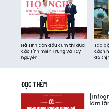
Hà Tĩnh dẫn đầu cụm thi đua
Tạo độ
các tỉnh miền Trung và Tây
cách h
nguyên
đô thị
ĐỌC THÊM
[Infog
làm lã