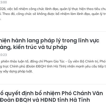
23:00
026, việc bổ nhiệm công chức lãnh đạo, quản lý thực hiện theo tiêu ch
i. Theo đó, công chức sẽ không được bổ nhiệm làm lãnh đạo, quản lý t
.
hiện hành lang pháp lý trong lĩnh vực
àng, kiến trúc và tư pháp
10:23
i phiên thảo luận tổ, đồng chí Phạm Gia Túc - Ủy viên Bộ Chính trị, Ph
g trực Chính phủ (Đoàn ĐBQH tỉnh Hà Tĩnh) nhấn mạnh yêu cầu tiếp 
uy xây dựng pháp luật.
ố quyết định bổ nhiệm Phó Chánh Văn
Đoàn ĐBQH và HĐND tỉnh Hà Tĩnh