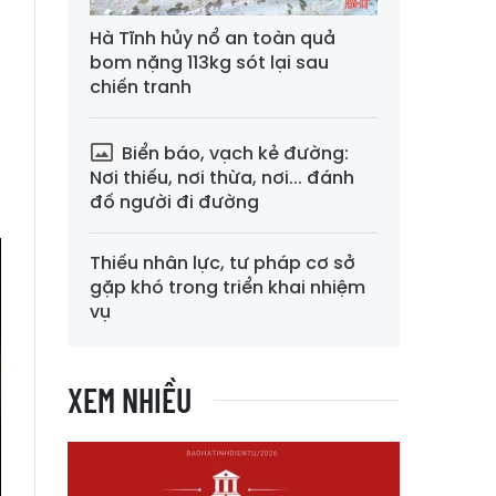
Hà Tĩnh hủy nổ an toàn quả
g
bom nặng 113kg sót lại sau
chiến tranh
Biển báo, vạch kẻ đường:
Nơi thiếu, nơi thừa, nơi... đánh
đố người đi đường
Thiếu nhân lực, tư pháp cơ sở
gặp khó trong triển khai nhiệm
vụ
XEM NHIỀU