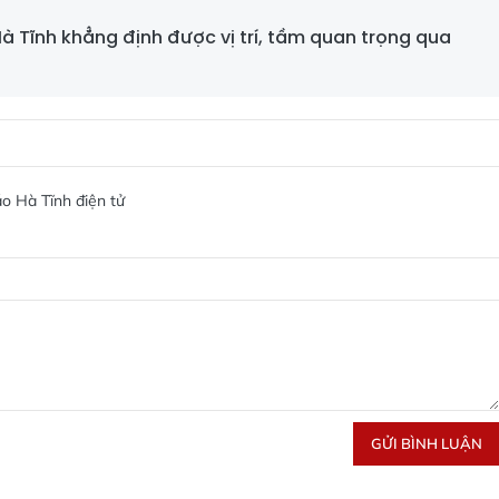
à Tĩnh khẳng định được vị trí, tầm quan trọng qua
o Hà Tĩnh điện tử
GỬI BÌNH LUẬN