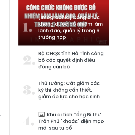
[Infographic] Công chức
không được bổ nhiệm làm
lãnh đạo, quản lý trong 6
trường hợp
Bộ CHQS tỉnh Hà Tĩnh công
bố các quyết định điều
động cán bộ
Thủ tướng: Cắt giảm các
kỳ thi không cần thiết,
giảm áp lực cho học sinh
Khu di tích Tổng Bí thư
í
Trần Phú "khoác" diện mạo
mới sau tu bổ