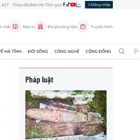
3.427
Theo dõi Báo Hà Tĩnh qua
Đăng nhập
in mới
Báo in
Đa phương tiện
Truyền hình
VỀ HÀ TĨNH
ĐỜI SỐNG
CÔNG NGHỆ
CỘNG ĐỒNG
Pháp luật
í