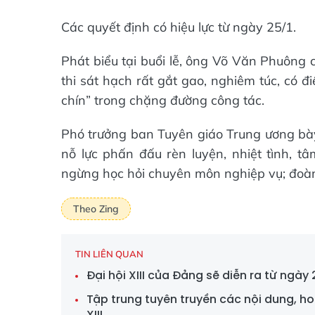
Các quyết định có hiệu lực từ ngày 25/1.
Phát biểu tại buổi lễ, ông Võ Văn Phuông 
thi sát hạch rất gắt gao, nghiêm túc, có đ
chín” trong chặng đường công tác.
Phó trưởng ban Tuyên giáo Trung ương bày 
nỗ lực phấn đấu rèn luyện, nhiệt tình, tâ
ngừng học hỏi chuyên môn nghiệp vụ; đoàn 
Theo Zing
TIN LIÊN QUAN
Đại hội XIII của Đảng sẽ diễn ra từ ngày 
Tập trung tuyên truyền các nội dung, h
XIII