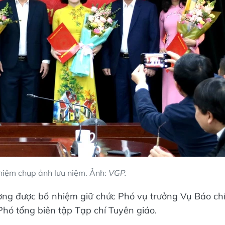
hiệm chụp ảnh lưu niệm. Ảnh:
VGP.
ng được bổ nhiệm giữ chức Phó vụ trưởng Vụ Báo ch
Phó tổng biên tập Tạp chí Tuyên giáo.