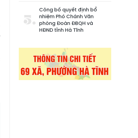
Công bố quyết định bổ
nhiệm Phó Chánh Văn
phòng Đoàn ĐBQH và
ỳ
HĐND tỉnh Hà Tĩnh
ộ
c
g