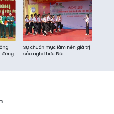
công
Sự chuẩn mực làm nên giá trị
u động
của nghi thức Đội
m