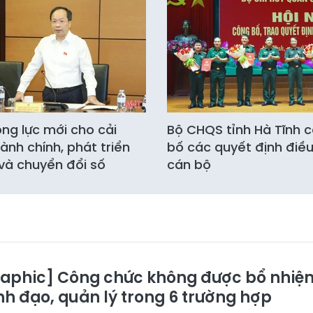
ng lực mới cho cải
Bộ CHQS tỉnh Hà Tĩnh 
ành chính, phát triển
bố các quyết định điề
 và chuyển đổi số
cán bộ
raphic] Công chức không được bổ nhiệ
nh đạo, quản lý trong 6 trường hợp