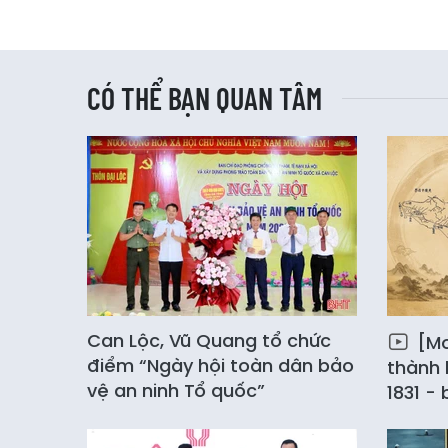
CÓ THỂ BẠN QUAN TÂM
Can Lộc, Vũ Quang tổ chức
[Mo
điểm “Ngày hội toàn dân bảo
thành 
vệ an ninh Tổ quốc”
1831 -