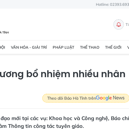
Hotline: 02393.69
T
HỘI
VĂN HÓA - GIẢI TRÍ
PHÁP LUẬT
THỂ THAO
THẾ GIỚI
 ương bổ nhiệm nhiều nhân
Theo dõi Báo Hà Tĩnh trên
đạo mới tại các vụ: Khoa học và Công nghệ, Báo ch
tâm Thông tin công tác tuyên giáo.