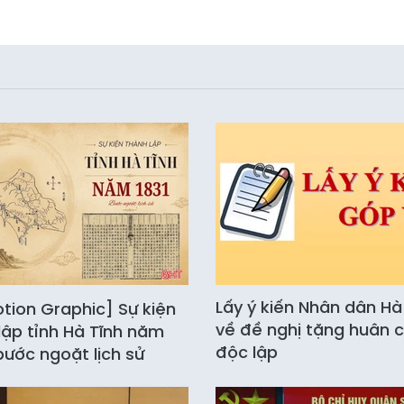
Lấy ý kiến Nhân dân Hà
tion Graphic] Sự kiện
về đề nghị tặng huân 
lập tỉnh Hà Tĩnh năm
độc lập
 bước ngoặt lịch sử