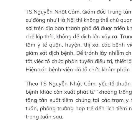
TS Nguyễn Nhật Cảm, Giám đốc Trung tâm Y
cư đông như Hà Nội thì không thể chủ qua
sởi trên địa bàn thành phố đã được triển k
chế kịp thời, không để dịch lớn xảy ra. Tr
tâm y tế quận, huyện, thị xã, các bệnh v
giám sát dịch bệnh. Để tránh lây nhiễm ch
tốt việc tổ chức phân tuyến điều trị, thiết
Hiện các bệnh viện đã tổ chức khám phân
Theo TS Nguyễn Nhật Cảm, yếu tố thuận lợ
bệnh khác còn xuất phát từ “khoảng trống
tăng tần suất tiêm chủng tại các trạm y t
tuần, phòng trường hợp trẻ đến lịch tiêm 
trong tuần sau.