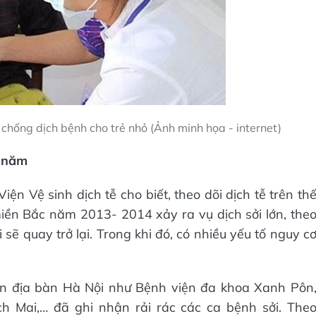
chống dịch bệnh cho trẻ nhỏ (Ảnh minh họa - internet)
4 năm
n Vệ sinh dịch tễ cho biết, theo dõi dịch tễ trên th
 miền Bắc năm 2013- 2014 xảy ra vụ dịch sởi lớn, the
sẽ quay trở lại. Trong khi đó, có nhiều yếu tố nguy c
ên địa bàn Hà Nội như Bệnh viện đa khoa Xanh Pôn
h Mai,… đã ghi nhận rải rác các ca bệnh sởi. The