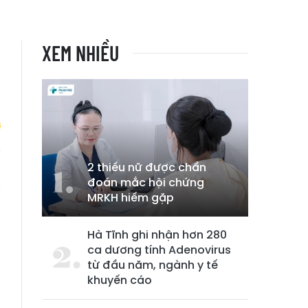
XEM NHIỀU
2 thiếu nữ được chẩn
m
đoán mắc hội chứng
g
MRKH hiếm gặp
i
Hà Tĩnh ghi nhận hơn 280
ca dương tính Adenovirus
từ đầu năm, ngành y tế
khuyến cáo