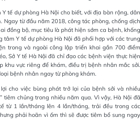
 tế dự phòng Hà Nội cho biết, với địa bàn rộng, dâ
n. Ngay từ đầu năm 2018, công tác phòng, chống dịc
hai đồng bộ, mục tiêu là phát hiện sớm ca bệnh, khốn
ung tâm Y tế dự phòng Hà Nội đã phối hợp với các trun
iện trong và ngoài công lập triển khai gần 700 điể
éo, Sở Y tế Hà Nội đã chỉ đạo các bệnh viện thực hiệ
 lập khu vực riêng để khám, điều trị bệnh nhân mắc sởi
 loại bệnh nhân ngay từ phòng khám.
i cho việc bùng phát trở lại của bệnh sởi và nhiề
” tiêm chủng trong nhiều năm qua. Vì vậy, Hà Nội đ
ế từ 1 lần/tháng lên 4 lần/tháng, trải đều trong cá
nhưng phải hoãn vì ốm thì sẽ được tiêm bổ sung nga