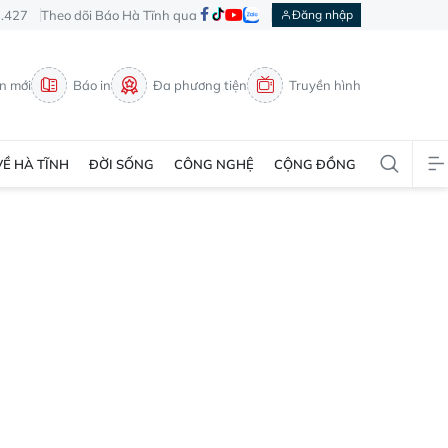
3.427
Theo dõi Báo Hà Tĩnh qua
Đăng nhập
in mới
Báo in
Đa phương tiện
Truyền hình
VỀ HÀ TĨNH
ĐỜI SỐNG
CÔNG NGHỆ
CỘNG ĐỒNG