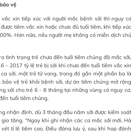
 bảo vệ
vắc xin tiếp xúc với người mắc bệnh sởi thì nguy c
được tiêm vắc xin hoặc chưa đủ tuổi tiêm, khi tiếp xú
100%. Hơn nữa, nếu người mẹ không có miễn dịch ch
ra tình trạng trẻ chưa đến tuổi tiêm chủng đã mắc sởi
 – 2017 tỷ lệ trẻ bị sởi khi chưa đến tuổi tiêm vắc xi
a sởi, một trẻ tử vong, trong đó gần một phần ba l
 bảo vệ trẻ khỏi bệnh sởi, dự án tiêm chủng mở rộn
ng sởi cho trẻ 6 - 8 tháng tại những vùng có nguy cơ
 đến tuổi tiêm chủng.
g nhận định, dù 3 tháng đầu năm sởi được kiểm soá
 gia tăng. “Ngay khi ghi nhận các ca mắc sởi mới, H
vét tỉ lệ tiêm cao. Điều đáng lưu ý, sau khi họp đán