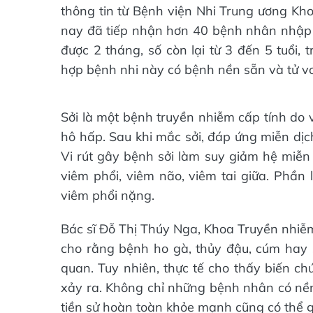
thông tin từ Bệnh viện Nhi Trung ương K
nay đã tiếp nhận hơn 40 bệnh nhân nhập vi
được 2 tháng, số còn lại từ 3 đến 5 tuổi,
hợp bệnh nhi này có bệnh nền sẵn và tử v
Sởi là một bệnh truyền nhiễm cấp tính do 
hô hấp. Sau khi mắc sởi, đáp ứng miễn dịc
Vi rút gây bệnh sởi làm suy giảm hệ miễn 
viêm phổi, viêm não, viêm tai giữa. Phần 
viêm phổi nặng.
Bác sĩ Đỗ Thị Thúy Nga, Khoa Truyền nhiễ
cho rằng bệnh ho gà, thủy đậu, cúm hay s
quan. Tuy nhiên, thực tế cho thấy biến ch
xảy ra. Không chỉ những bệnh nhân có nền
tiền sử hoàn toàn khỏe mạnh cũng có thể g