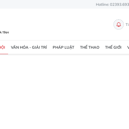
Hotline: 02393.69
T
HỘI
VĂN HÓA - GIẢI TRÍ
PHÁP LUẬT
THỂ THAO
THẾ GIỚI