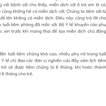
 với bệnh sởi cho thấy, miễn dịch sởi ở trẻ em là có
 cũng không hề có miễn dịch sởi. Chúng ta tiêm sởi t
ười lớn không có miễn dịch. Điều này cũng trả lời ch
đến tuổi tiêm phòng đã mắc sởi. Bộ Y tế khuyến cáo ph
c xin trước khi mang thai để tạo miễn dịch chủ độn
 đến tuổi tiêm chủng khá cao, nhiều phụ nữ trong tuổ
ộ Y tế chỉ đạo các đơn vị nghiên cứu đẩy sớm lịch tiê
, trẻ sẽ được tiêm chủng từ 6 tháng, khi hoàn thàn
ừ 6 tháng cho trẻ.