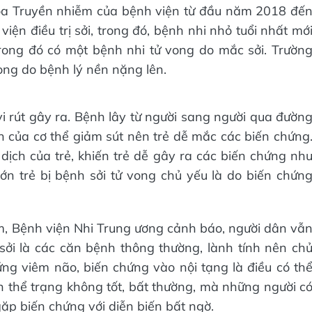
hoa Truyền nhiễm của bệnh viện từ đầu năm 2018 đế
ện điều trị sởi, trong đó, bệnh nhi nhỏ tuổi nhất mớ
 trong đó có một bệnh nhi tử vong do mắc sởi. Trườn
ong do bệnh lý nền nặng lên.
vi rút gây ra. Bệnh lây từ người sang người qua đườn
h của cơ thể giảm sút nên trẻ dễ mắc các biến chứng
dịch của trẻ, khiến trẻ dễ gây ra các biến chứng nh
lớn trẻ bị bệnh sởi tử vong chủ yếu là do biến chứn
m, Bệnh viện Nhi Trung ương cảnh báo, người dân vẫ
ởi là các căn bệnh thông thường, lành tính nên ch
ứng viêm não, biến chứng vào nội tạng là điều có th
 thể trạng không tốt, bất thường, mà những người c
ặp biến chứng với diễn biến bất ngờ.