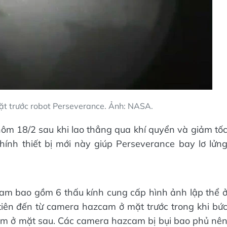
ặt trước robot Perseverance. Ảnh: NASA.
ôm 18/2 sau khi lao thẳng qua khí quyển và giảm tố
hính thiết bị mới này giúp Perseverance bay lơ lửn
m bao gồm 6 thấu kính cung cấp hình ảnh lập thể 
tiên đến từ camera hazcam ở mặt trước trong khi bứ
am ở mặt sau. Các camera hazcam bị bụi bao phủ nê