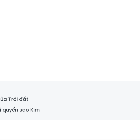
của Trái đất
hí quyển sao Kim