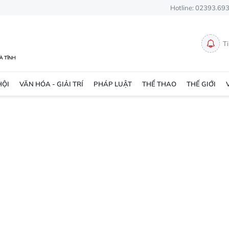
Hotline: 02393.69
T
HỘI
VĂN HÓA - GIẢI TRÍ
PHÁP LUẬT
THỂ THAO
THẾ GIỚI