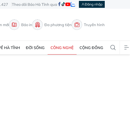
3.427
Theo dõi Báo Hà Tĩnh qua
Đăng nhập
in mới
Báo in
Đa phương tiện
Truyền hình
VỀ HÀ TĨNH
ĐỜI SỐNG
CÔNG NGHỆ
CỘNG ĐỒNG