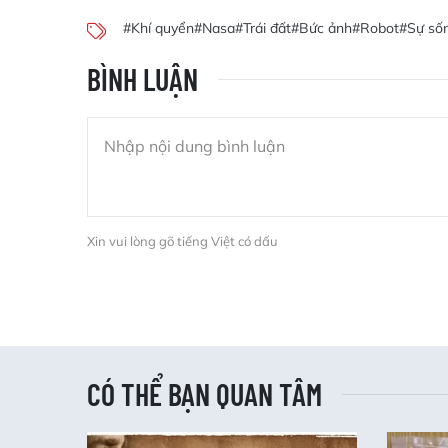
#Khí quyển
#Nasa
#Trái đất
#Bức ảnh
#Robot
#Sự sốn
BÌNH LUẬN
Xin vui lòng gõ tiếng Việt có dấu
CÓ THỂ BẠN QUAN TÂM