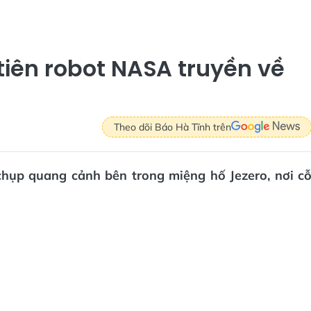
iên robot NASA truyền về
Theo dõi Báo Hà Tĩnh trên
chụp quang cảnh bên trong miệng hố Jezero, nơi c