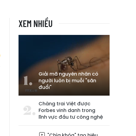
XEM NHIỀU
Giải mã nguyên nhân có
ỗ
người luôn bị muỗi "săn
đuổi"
Chàng trai Việt được
Forbes vinh danh trong
lĩnh vực đầu tư công nghệ
"Chìa khóa" tạo hiệu