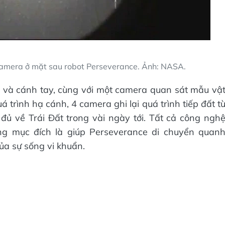
camera ở mặt sau robot Perseverance. Ảnh: NASA.
 và cánh tay, cùng với một camera quan sát mẫu vậ
 trình hạ cánh, 4 camera ghi lại quá trình tiếp đất t
đủ về Trái Đất trong vài ngày tới. Tất cả công ngh
ng mục đích là giúp Perseverance di chuyển quan
ủa sự sống vi khuẩn.