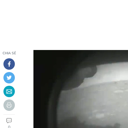
CHIA SẺ
0