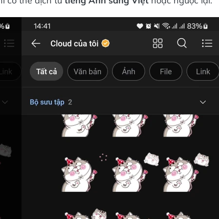
ỉ có thể dịch từ
tiếng Anh sang Việt
hoặc ngược lại.