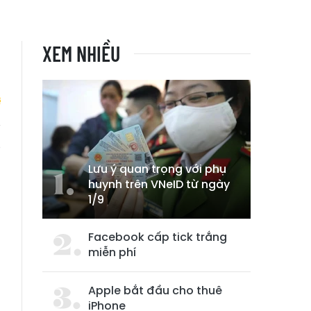
XEM NHIỀU
g
Lưu ý quan trọng với phụ
huynh trên VNeID từ ngày
1/9
Facebook cấp tick trắng
miễn phí
Apple bắt đầu cho thuê
iPhone