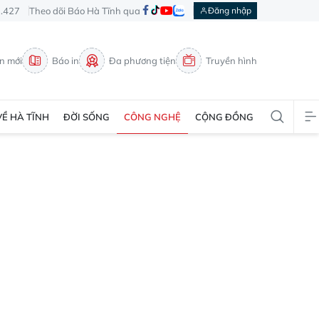
3.427
Theo dõi Báo Hà Tĩnh qua
Đăng nhập
in mới
Báo in
Đa phương tiện
Truyền hình
VỀ HÀ TĨNH
ĐỜI SỐNG
CÔNG NGHỆ
CỘNG ĐỒNG