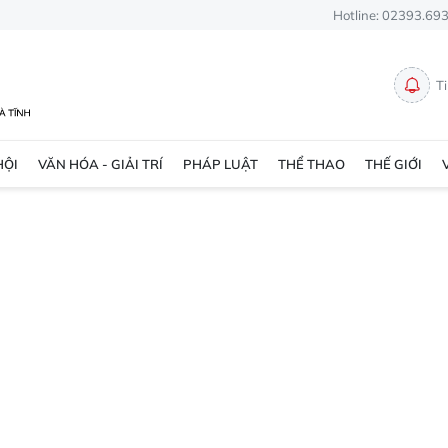
Hotline: 02393.69
T
HỘI
VĂN HÓA - GIẢI TRÍ
PHÁP LUẬT
THỂ THAO
THẾ GIỚI