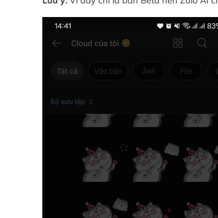
Lưu ý:
Vì đây chỉ là bản Beta nên Zalo AI ch