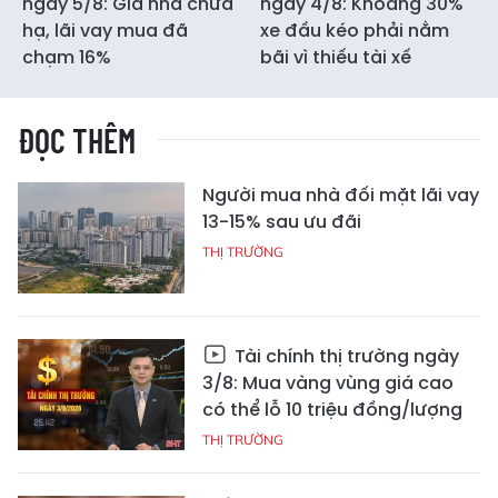
ngày 5/8: Giá nhà chưa
ngày 4/8: Khoảng 30%
hạ, lãi vay mua đã
xe đầu kéo phải nằm
chạm 16%
bãi vì thiếu tài xế
ĐỌC THÊM
Người mua nhà đối mặt lãi vay
13-15% sau ưu đãi
THỊ TRƯỜNG
Tài chính thị trường ngày
3/8: Mua vàng vùng giá cao
có thể lỗ 10 triệu đồng/lượng
THỊ TRƯỜNG