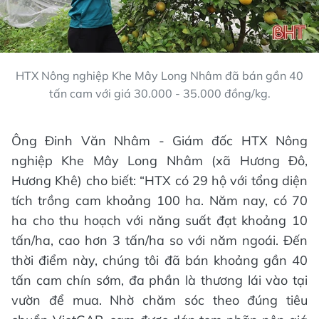
HTX Nông nghiệp Khe Mây Long Nhâm đã bán gần 40
tấn cam với giá 30.000 - 35.000 đồng/kg.
Ông Đinh Văn Nhâm - Giám đốc HTX Nông
nghiệp Khe Mây Long Nhâm (xã Hương Đô,
Hương Khê) cho biết: “HTX có 29 hộ với tổng diện
tích trồng cam khoảng 100 ha. Năm nay, có 70
ha cho thu hoạch với năng suất đạt khoảng 10
tấn/ha, cao hơn 3 tấn/ha so với năm ngoái. Đến
thời điểm này, chúng tôi đã bán khoảng gần 40
tấn cam chín sớm, đa phần là thương lái vào tại
vườn để mua. Nhờ chăm sóc theo đúng tiêu