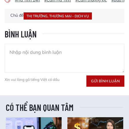
#Hà Tĩnh 24h
#Cam Hà Tĩnh
#Cam thượng lộc
#Báo mới
Chủ đề
THỊ TRƯỜNG, THƯƠNG MẠI - DỊCH VỤ
BÌNH LUẬN
Xin vui lòng gõ tiếng Việt có dấu
GỬI BÌNH LUẬN
CÓ THỂ BẠN QUAN TÂM