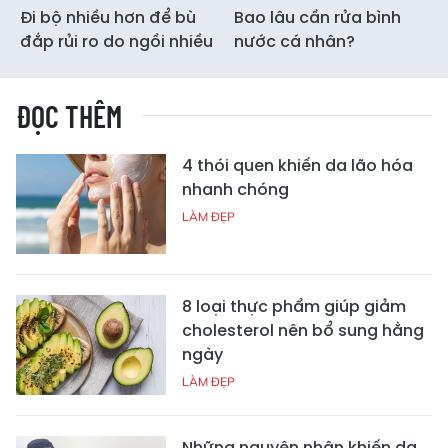
Đi bộ nhiều hơn để bù
Bao lâu cần rửa bình
đắp rủi ro do ngồi nhiều
nước cá nhân?
ĐỌC THÊM
4 thói quen khiến da lão hóa
nhanh chóng
LÀM ĐẸP
8 loại thực phẩm giúp giảm
cholesterol nên bổ sung hằng
ngày
LÀM ĐẸP
Những nguyên nhân khiến da