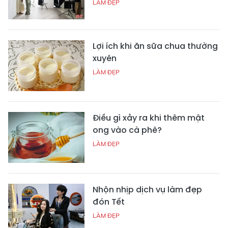
LÀM ĐẸP
Lợi ích khi ăn sữa chua thường
xuyên
LÀM ĐẸP
Điều gì xảy ra khi thêm mật
ong vào cà phê?
LÀM ĐẸP
Nhộn nhịp dịch vụ làm đẹp
đón Tết
LÀM ĐẸP