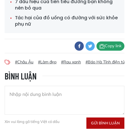
7 dấu hiệu của tiền tiểu đường bạn không
nên bỏ qua
Tác hại của đồ uống có đường với sức khỏe
phụ nữ
Copy link
#Châu Âu
#Làm đẹp
#Rau xanh
#Báo Hà Tĩnh điện tử
BÌNH LUẬN
Xin vui lòng gõ tiếng Việt có dấu
GỬI BÌNH LUẬN