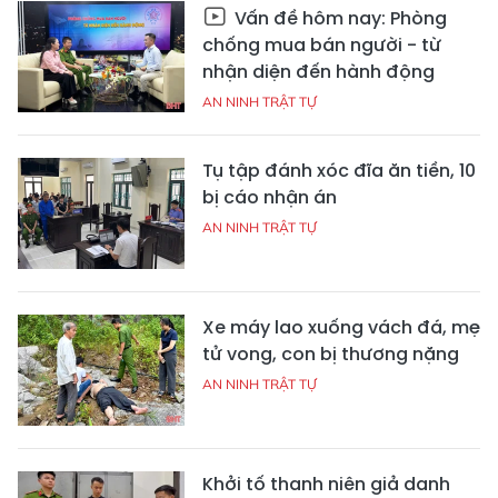
Vấn đề hôm nay: Phòng
chống mua bán người - từ
nhận diện đến hành động
AN NINH TRẬT TỰ
Tụ tập đánh xóc đĩa ăn tiền, 10
bị cáo nhận án
AN NINH TRẬT TỰ
Xe máy lao xuống vách đá, mẹ
tử vong, con bị thương nặng
AN NINH TRẬT TỰ
Khởi tố thanh niên giả danh