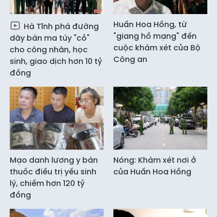
Huấn Hoa Hồng, từ
Hà Tĩnh phá đường
"giang hồ mạng" đến
dây bán ma túy "cỏ"
cuộc khám xét của Bộ
cho công nhân, học
Công an
sinh, giao dịch hơn 10 tỷ
đồng
Mạo danh lương y bán
Nóng: Khám xét nơi ở
thuốc điều trị yếu sinh
của Huấn Hoa Hồng
lý, chiếm hơn 120 tỷ
đồng