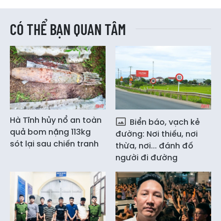
CÓ THỂ BẠN QUAN TÂM
Hà Tĩnh hủy nổ an toàn
Biển báo, vạch kẻ
quả bom nặng 113kg
đường: Nơi thiếu, nơi
sót lại sau chiến tranh
thừa, nơi... đánh đố
người đi đường