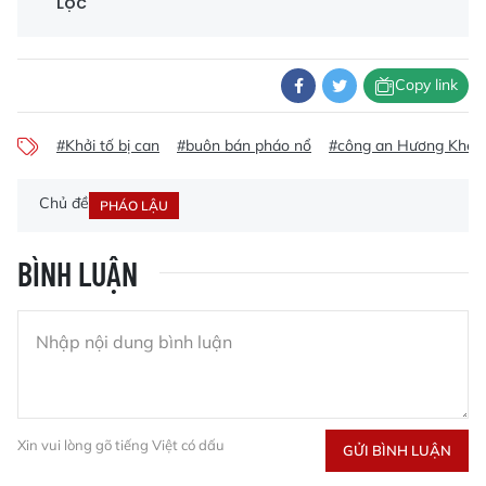
Lộc
Copy link
#Khởi tố bị can
#buôn bán pháo nổ
#công an Hương Khê
Chủ đề
PHÁO LẬU
BÌNH LUẬN
Xin vui lòng gõ tiếng Việt có dấu
GỬI BÌNH LUẬN