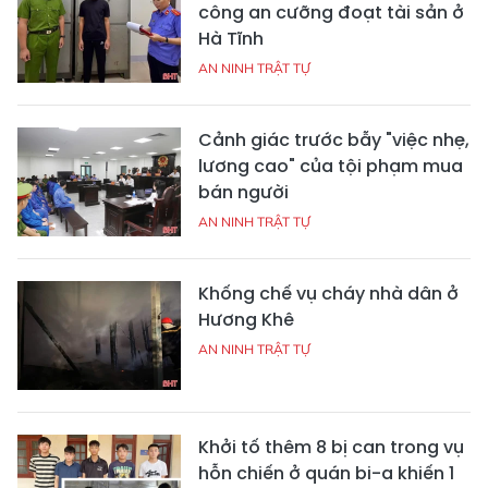
công an cưỡng đoạt tài sản ở
Hà Tĩnh
AN NINH TRẬT TỰ
Cảnh giác trước bẫy "việc nhẹ,
lương cao" của tội phạm mua
bán người
AN NINH TRẬT TỰ
Khống chế vụ cháy nhà dân ở
Hương Khê
AN NINH TRẬT TỰ
Khởi tố thêm 8 bị can trong vụ
hỗn chiến ở quán bi-a khiến 1