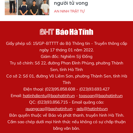
người tử vong
AN NINH TRẬT TỰ
Giấy phép số: 15/GP-BTTTT do Bộ Thông tin - Truyền thông cấp
ngày 17 tháng 01 năm 2022.
Giám đốc: Nghiêm Sỹ Đống
Trụ sở chính: Số 22, đường Phan Đình Phùng, phường Thành
Sen, tỉnh Hà Tĩnh
Cơ sở 2: Số 01, đường Võ Liêm Sơn, phường Thành Sen, tỉnh Hà
Tĩnh
Điện thoại: (023)95.858.608 - (023)93.693.427
Email:
hatinhdientu@baohatinh.vn
-
toasoan@baohatinh.vn
QC: (023)93.856.715 - Email quảng cáo:
quangcao@baohatinh.vn
-
ads@hatinhtv.vn
Bản quyền thuộc về Báo và phát thanh, truyền hình Hà Tĩnh.
Cấm sao chép dưới mọi hình thức nếu không có sự chấp thuận
bằng văn bản.