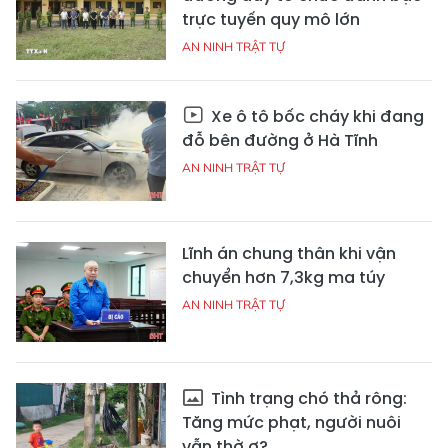
trực tuyến quy mô lớn
AN NINH TRẬT TỰ
Xe ô tô bốc cháy khi đang
đỗ bên đường ở Hà Tĩnh
AN NINH TRẬT TỰ
Lĩnh án chung thân khi vận
chuyển hơn 7,3kg ma túy
AN NINH TRẬT TỰ
Tình trạng chó thả rông:
Tăng mức phạt, người nuôi
vẫn thờ ơ?