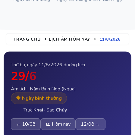
TRANG CHỦ
LỊCH ÂM HÔM NAY
11/8/2026
Thứ ba, ngày 11/8/2026 dương lịch
29/
6
Âm lịch · Năm Bính Ngọ (Ngựa)
🔶 Ngày bình thường
Trực
Khai
· Sao
Chủy
← 10/08
📅 Hôm nay
12/08 →