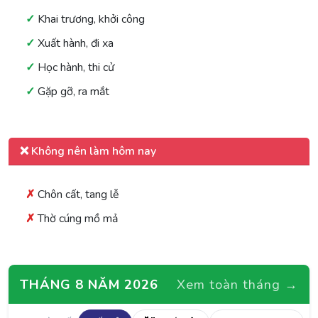
Khai trương, khởi công
Xuất hành, đi xa
Học hành, thi cử
Gặp gỡ, ra mắt
❌ Không nên làm hôm nay
Chôn cất, tang lễ
Thờ cúng mồ mả
THÁNG 8 NĂM 2026
Xem toàn tháng →