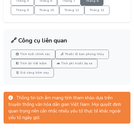
Tháng 5
Tháng 6
Tháng 7
Tháng 8
Tháng 9
Tháng 10
Tháng 11
Tháng 12
🔗 Công cụ liên quan
🎂 Tính tuổi chính xác
📐 Thước lỗ ban phong thủy
💵 Tính lãi tiết kiệm
🚗 Tính phí trước bạ xe
🥇 Giá vàng hôm nay
Thông tin lịch âm mang tính tham khảo dựa trên
truyền thống văn hóa dân gian Việt Nam. Mọi quyết định
quan trọng nên cân nhắc nhiều yếu tố thực tế khác ngoài
yếu tố ngày giờ.