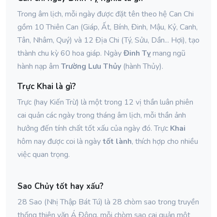
Trong âm lịch, mỗi ngày được đặt tên theo hệ Can Chi
gồm 10 Thiên Can (Giáp, Ất, Bính, Đinh, Mậu, Kỷ, Canh,
Tân, Nhâm, Quý) và 12 Địa Chi (Tý, Sửu, Dần... Hợi), tạo
thành chu kỳ 60 hoa giáp. Ngày
Đinh Tỵ
mang ngũ
hành nạp âm
Trường Lưu Thủy
(hành Thủy).
Trực Khai là gì?
Trực (hay Kiến Trừ) là một trong 12 vị thần luân phiên
cai quản các ngày trong tháng âm lịch, mỗi thần ảnh
hưởng đến tính chất tốt xấu của ngày đó. Trực
Khai
hôm nay được coi là ngày
tốt lành
, thích hợp cho nhiều
việc quan trọng.
Sao Chủy tốt hay xấu?
28 Sao (Nhị Thập Bát Tú) là 28 chòm sao trong truyền
thống thiên văn Á Đông, mỗi chòm sao cai quản một