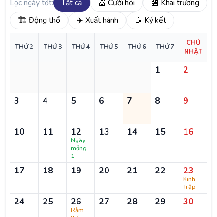
Lọc ngày tốt:
Tất cả
💒 Cưới hỏi
🏪 Khai trương
🏗️ Động thổ
✈️ Xuất hành
📝 Ký kết
CHỦ
THỨ 2
THỨ 3
THỨ 4
THỨ 5
THỨ 6
THỨ 7
NHẬT
1
2
3
4
5
6
7
8
9
10
11
12
13
14
15
16
Ngày
mồng
1
17
18
19
20
21
22
23
Kinh
Trập
24
25
26
27
28
29
30
Rằm