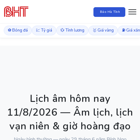
Báo Hà Tĩnh
⚽ Bóng đá
💹 Tỷ giá
💱 Tính lương
🥇 Giá vàng
⛽ Giá xă
Lịch âm hôm nay
11/8/2026 — Âm lịch, lịch
vạn niên & giờ hoàng đạo
Ngày bình thường — ngày 29 tháng 6 năm Bính Ngọ