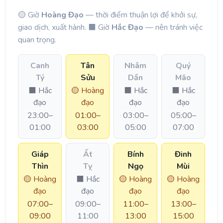
🟡 Giờ
Hoàng Đạo
— thời điểm thuận lợi để khởi sự,
giao dịch, xuất hành. ⬛ Giờ
Hắc Đạo
— nên tránh việc
quan trọng.
Canh
Tân
Nhâm
Quý
Tý
Sửu
Dần
Mão
⬛ Hắc
🟡 Hoàng
⬛ Hắc
⬛ Hắc
đạo
đạo
đạo
đạo
23:00–
01:00–
03:00–
05:00–
01:00
03:00
05:00
07:00
Giáp
Ất
Bính
Đinh
Thìn
Tỵ
Ngọ
Mùi
🟡 Hoàng
⬛ Hắc
🟡 Hoàng
🟡 Hoàng
đạo
đạo
đạo
đạo
07:00–
09:00–
11:00–
13:00–
09:00
11:00
13:00
15:00