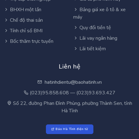
BHXH một lần
Bảng giá xe ô tô & xe
máy
Chế độ thai sản
Quy đổi tiền tệ
Tính chỉ số BMI
Lãi vay ngân hàng
Bốc thăm trực tuyến
Lãi tiết kiệm
Liên hệ
hatinhdientu@baohatinh.vn
(023)95.858.608 — (023)93.693.427
Số 22, đường Phan Đình Phùng, phường Thành Sen, tỉnh
Hà Tĩnh
Báo Hà Tĩnh điện tử