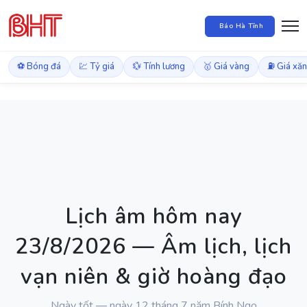
Báo Hà Tĩnh
⚽ Bóng đá
💹 Tỷ giá
💱 Tính lương
🥇 Giá vàng
⛽ Giá xă
Lịch âm hôm nay
23/8/2026 — Âm lịch, lịch
vạn niên & giờ hoàng đạo
Ngày tốt — ngày 12 tháng 7 năm Bính Ngọ