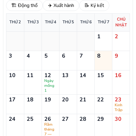
🏗️ Động thổ
✈️ Xuất hành
📝 Ký kết
CHỦ
THỨ 2
THỨ 3
THỨ 4
THỨ 5
THỨ 6
THỨ 7
NHẬT
1
2
3
4
5
6
7
8
9
10
11
12
13
14
15
16
Ngày
mồng
1
17
18
19
20
21
22
23
Kinh
Trập
24
25
26
27
28
29
30
Rằm
tháng
7 —