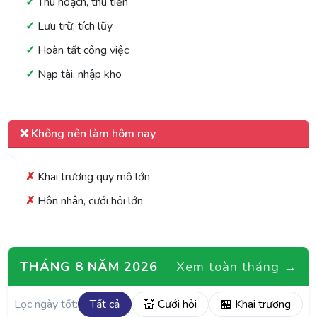
Thu hoạch, thu tiền
Lưu trữ, tích lũy
Hoàn tất công việc
Nạp tài, nhập kho
❌ Không nên làm hôm nay
Khai trương quy mô lớn
Hôn nhân, cưới hỏi lớn
THÁNG 8 NĂM 2026
Xem toàn tháng →
Lọc ngày tốt:
Tất cả
💒 Cưới hỏi
🏪 Khai trương