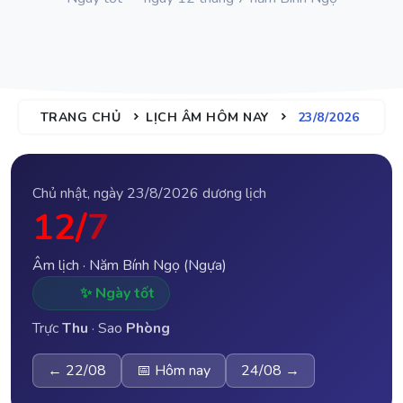
TRANG CHỦ
LỊCH ÂM HÔM NAY
23/8/2026
Chủ nhật, ngày 23/8/2026 dương lịch
12/
7
Âm lịch · Năm Bính Ngọ (Ngựa)
✨ Ngày tốt
Trực
Thu
· Sao
Phòng
← 22/08
📅 Hôm nay
24/08 →