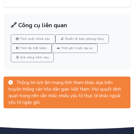
🔗 Công cụ liên quan
🎂 Tính tuổi chính xác
📐 Thước lỗ ban phong thủy
💵 Tính lãi tiết kiệm
🚗 Tính phí trước bạ xe
🥇 Giá vàng hôm nay
Thông tin lịch âm mang tính tham khảo dựa trên
truyền thống văn hóa dân gian Việt Nam. Mọi quyết định
quan trọng nên cân nhắc nhiều yếu tố thực tế khác ngoài
yếu tố ngày giờ.