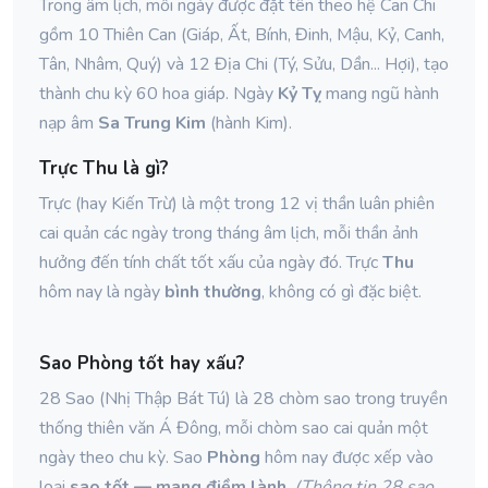
Trong âm lịch, mỗi ngày được đặt tên theo hệ Can Chi
gồm 10 Thiên Can (Giáp, Ất, Bính, Đinh, Mậu, Kỷ, Canh,
Tân, Nhâm, Quý) và 12 Địa Chi (Tý, Sửu, Dần... Hợi), tạo
thành chu kỳ 60 hoa giáp. Ngày
Kỷ Tỵ
mang ngũ hành
nạp âm
Sa Trung Kim
(hành Kim).
Trực Thu là gì?
Trực (hay Kiến Trừ) là một trong 12 vị thần luân phiên
cai quản các ngày trong tháng âm lịch, mỗi thần ảnh
hưởng đến tính chất tốt xấu của ngày đó. Trực
Thu
hôm nay là ngày
bình thường
, không có gì đặc biệt.
Sao Phòng tốt hay xấu?
28 Sao (Nhị Thập Bát Tú) là 28 chòm sao trong truyền
thống thiên văn Á Đông, mỗi chòm sao cai quản một
ngày theo chu kỳ. Sao
Phòng
hôm nay được xếp vào
loại
sao tốt — mang điềm lành
.
(Thông tin 28 sao