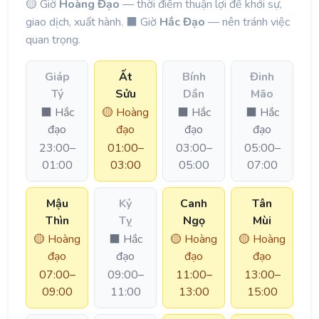
🟡 Giờ
Hoàng Đạo
— thời điểm thuận lợi để khởi sự,
giao dịch, xuất hành. ⬛ Giờ
Hắc Đạo
— nên tránh việc
quan trọng.
Giáp
Ất
Bính
Đinh
Tý
Sửu
Dần
Mão
⬛ Hắc
🟡 Hoàng
⬛ Hắc
⬛ Hắc
đạo
đạo
đạo
đạo
23:00–
01:00–
03:00–
05:00–
01:00
03:00
05:00
07:00
Mậu
Kỷ
Canh
Tân
Thìn
Tỵ
Ngọ
Mùi
🟡 Hoàng
⬛ Hắc
🟡 Hoàng
🟡 Hoàng
đạo
đạo
đạo
đạo
07:00–
09:00–
11:00–
13:00–
09:00
11:00
13:00
15:00