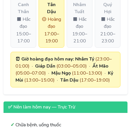
Canh
Tân
Nhâm
Quý
Thân
Dậu
Tuất
Hợi
⬛ Hắc
🟡 Hoàng
⬛ Hắc
⬛ Hắc
đạo
đạo
đạo
đạo
15:00–
17:00–
19:00–
21:00–
17:00
19:00
21:00
23:00
⏰ Giờ hoàng đạo hôm nay:
Nhâm Tý
(23:00–
01:00)
·
Giáp Dần
(03:00–05:00)
·
Ất Mão
(05:00–07:00)
·
Mậu Ngọ
(11:00–13:00)
·
Kỷ
Mùi
(13:00–15:00)
·
Tân Dậu
(17:00–19:00)
✅ Nên làm hôm nay — Trực Trừ
Chữa bệnh, uống thuốc