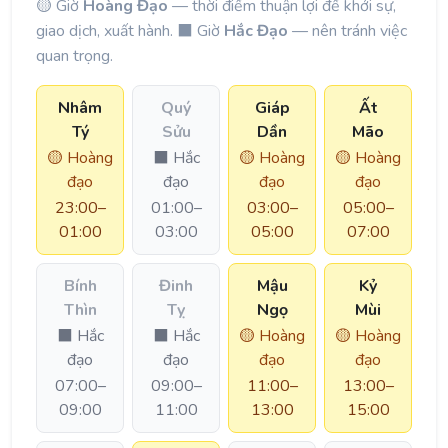
🟡 Giờ
Hoàng Đạo
— thời điểm thuận lợi để khởi sự,
giao dịch, xuất hành. ⬛ Giờ
Hắc Đạo
— nên tránh việc
quan trọng.
Nhâm
Quý
Giáp
Ất
Tý
Sửu
Dần
Mão
🟡 Hoàng
⬛ Hắc
🟡 Hoàng
🟡 Hoàng
đạo
đạo
đạo
đạo
23:00–
01:00–
03:00–
05:00–
01:00
03:00
05:00
07:00
Bính
Đinh
Mậu
Kỷ
Thìn
Tỵ
Ngọ
Mùi
⬛ Hắc
⬛ Hắc
🟡 Hoàng
🟡 Hoàng
đạo
đạo
đạo
đạo
07:00–
09:00–
11:00–
13:00–
09:00
11:00
13:00
15:00