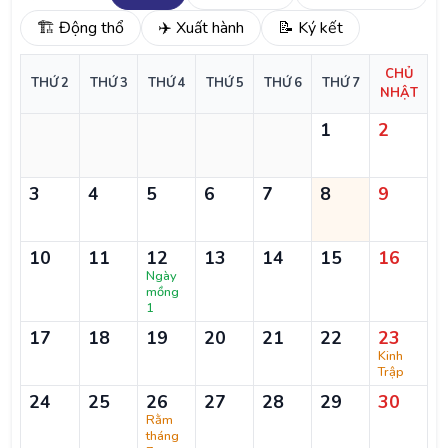
🏗️ Động thổ
✈️ Xuất hành
📝 Ký kết
CHỦ
THỨ 2
THỨ 3
THỨ 4
THỨ 5
THỨ 6
THỨ 7
NHẬT
1
2
3
4
5
6
7
8
9
10
11
12
13
14
15
16
Ngày
mồng
1
17
18
19
20
21
22
23
Kinh
Trập
24
25
26
27
28
29
30
Rằm
tháng