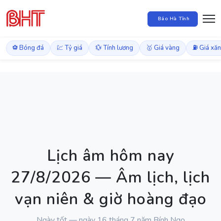
Báo Hà Tĩnh
⚽ Bóng đá
💹 Tỷ giá
💱 Tính lương
🥇 Giá vàng
⛽ Giá xă
Lịch âm hôm nay
27/8/2026 — Âm lịch, lịch
vạn niên & giờ hoàng đạo
Ngày tốt — ngày 16 tháng 7 năm Bính Ngọ