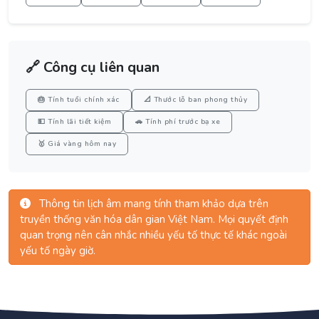
🔗 Công cụ liên quan
🎂 Tính tuổi chính xác
📐 Thước lỗ ban phong thủy
💵 Tính lãi tiết kiệm
🚗 Tính phí trước bạ xe
🥇 Giá vàng hôm nay
Thông tin lịch âm mang tính tham khảo dựa trên
truyền thống văn hóa dân gian Việt Nam. Mọi quyết định
quan trọng nên cân nhắc nhiều yếu tố thực tế khác ngoài
yếu tố ngày giờ.