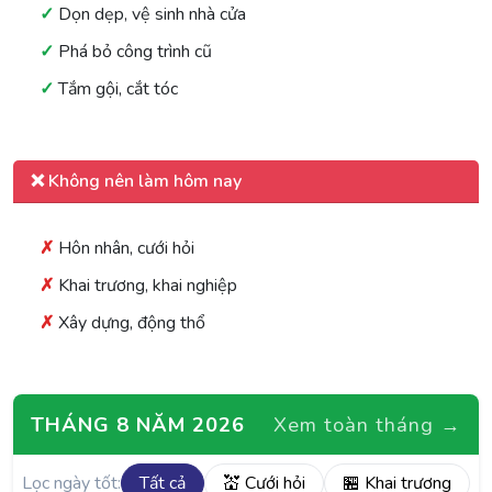
Dọn dẹp, vệ sinh nhà cửa
Phá bỏ công trình cũ
Tắm gội, cắt tóc
❌ Không nên làm hôm nay
Hôn nhân, cưới hỏi
Khai trương, khai nghiệp
Xây dựng, động thổ
THÁNG 8 NĂM 2026
Xem toàn tháng →
Lọc ngày tốt:
Tất cả
💒 Cưới hỏi
🏪 Khai trương