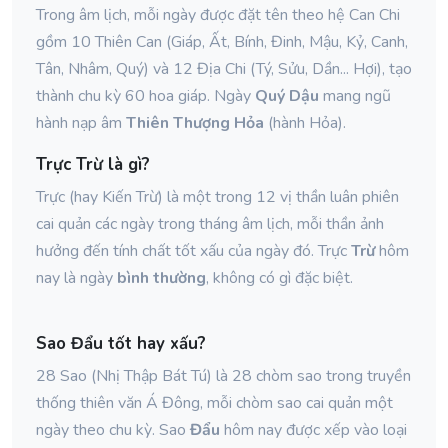
Trong âm lịch, mỗi ngày được đặt tên theo hệ Can Chi
gồm 10 Thiên Can (Giáp, Ất, Bính, Đinh, Mậu, Kỷ, Canh,
Tân, Nhâm, Quý) và 12 Địa Chi (Tý, Sửu, Dần... Hợi), tạo
thành chu kỳ 60 hoa giáp. Ngày
Quý Dậu
mang ngũ
hành nạp âm
Thiên Thượng Hỏa
(hành Hỏa).
Trực Trừ là gì?
Trực (hay Kiến Trừ) là một trong 12 vị thần luân phiên
cai quản các ngày trong tháng âm lịch, mỗi thần ảnh
hưởng đến tính chất tốt xấu của ngày đó. Trực
Trừ
hôm
nay là ngày
bình thường
, không có gì đặc biệt.
Sao Đẩu tốt hay xấu?
28 Sao (Nhị Thập Bát Tú) là 28 chòm sao trong truyền
thống thiên văn Á Đông, mỗi chòm sao cai quản một
ngày theo chu kỳ. Sao
Đẩu
hôm nay được xếp vào loại