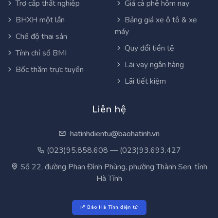
Trợ cấp thất nghiệp
Giá cà phê hôm nay
BHXH một lần
Bảng giá xe ô tô & xe
máy
Chế độ thai sản
Quy đổi tiền tệ
Tính chỉ số BMI
Lãi vay ngân hàng
Bốc thăm trực tuyến
Lãi tiết kiệm
Liên hệ
hatinhdientu@baohatinh.vn
(023)95.858.608 — (023)93.693.427
Số 22, đường Phan Đình Phùng, phường Thành Sen, tỉnh
Hà Tĩnh
Báo Hà Tĩnh điện tử