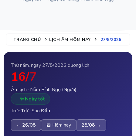
TRANG CHỦ
LỊCH ÂM HÔM NAY
27/8/2026
Thứ năm, ngày 27/8/2026 dương lịch
16/
7
Âm lịch · Năm Bính Ngọ (Ngựa)
✨ Ngày tốt
Trực
Trừ
· Sao
Đẩu
← 26/08
📅 Hôm nay
28/08 →