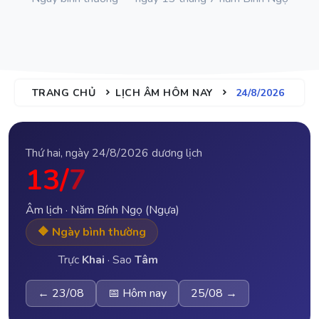
TRANG CHỦ
LỊCH ÂM HÔM NAY
24/8/2026
Thứ hai, ngày 24/8/2026 dương lịch
13/
7
Âm lịch · Năm Bính Ngọ (Ngựa)
🔶 Ngày bình thường
Trực
Khai
· Sao
Tâm
← 23/08
📅 Hôm nay
25/08 →