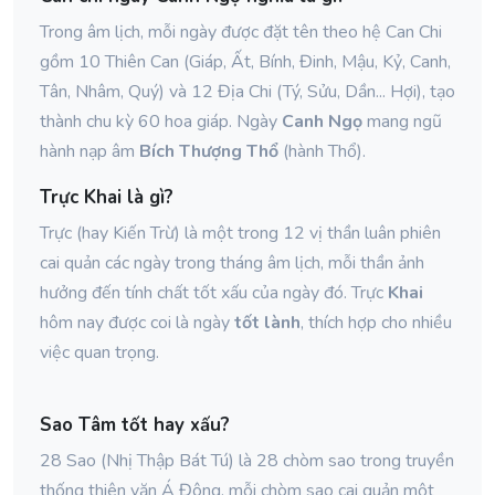
Trong âm lịch, mỗi ngày được đặt tên theo hệ Can Chi
gồm 10 Thiên Can (Giáp, Ất, Bính, Đinh, Mậu, Kỷ, Canh,
Tân, Nhâm, Quý) và 12 Địa Chi (Tý, Sửu, Dần... Hợi), tạo
thành chu kỳ 60 hoa giáp. Ngày
Canh Ngọ
mang ngũ
hành nạp âm
Bích Thượng Thổ
(hành Thổ).
Trực Khai là gì?
Trực (hay Kiến Trừ) là một trong 12 vị thần luân phiên
cai quản các ngày trong tháng âm lịch, mỗi thần ảnh
hưởng đến tính chất tốt xấu của ngày đó. Trực
Khai
hôm nay được coi là ngày
tốt lành
, thích hợp cho nhiều
việc quan trọng.
Sao Tâm tốt hay xấu?
28 Sao (Nhị Thập Bát Tú) là 28 chòm sao trong truyền
thống thiên văn Á Đông, mỗi chòm sao cai quản một