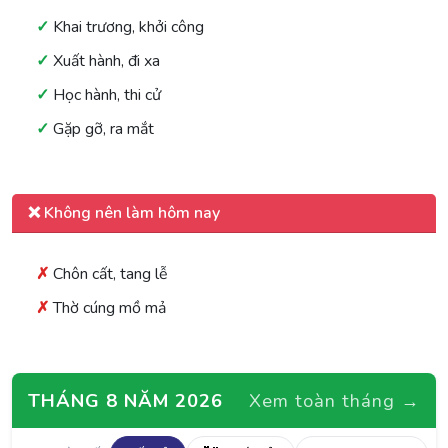
Khai trương, khởi công
Xuất hành, đi xa
Học hành, thi cử
Gặp gỡ, ra mắt
❌ Không nên làm hôm nay
Chôn cất, tang lễ
Thờ cúng mồ mả
THÁNG 8 NĂM 2026
Xem toàn tháng →