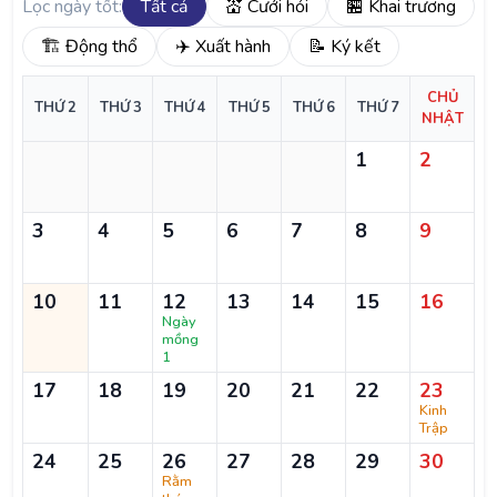
Lọc ngày tốt:
Tất cả
💒 Cưới hỏi
🏪 Khai trương
🏗️ Động thổ
✈️ Xuất hành
📝 Ký kết
CHỦ
THỨ 2
THỨ 3
THỨ 4
THỨ 5
THỨ 6
THỨ 7
NHẬT
1
2
3
4
5
6
7
8
9
10
11
12
13
14
15
16
Ngày
mồng
1
17
18
19
20
21
22
23
Kinh
Trập
24
25
26
27
28
29
30
Rằm