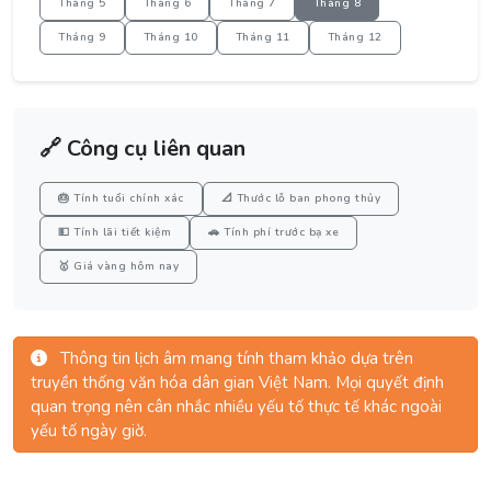
Tháng 5
Tháng 6
Tháng 7
Tháng 8
Tháng 9
Tháng 10
Tháng 11
Tháng 12
🔗 Công cụ liên quan
🎂 Tính tuổi chính xác
📐 Thước lỗ ban phong thủy
💵 Tính lãi tiết kiệm
🚗 Tính phí trước bạ xe
🥇 Giá vàng hôm nay
Thông tin lịch âm mang tính tham khảo dựa trên
truyền thống văn hóa dân gian Việt Nam. Mọi quyết định
quan trọng nên cân nhắc nhiều yếu tố thực tế khác ngoài
yếu tố ngày giờ.