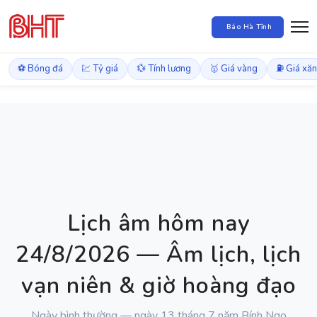
Báo Hà Tĩnh
⚽ Bóng đá
💹 Tỷ giá
💱 Tính lương
🥇 Giá vàng
⛽ Giá xă
Lịch âm hôm nay
24/8/2026 — Âm lịch, lịch
vạn niên & giờ hoàng đạo
Ngày bình thường — ngày 13 tháng 7 năm Bính Ngọ