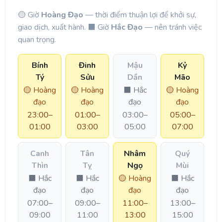
🟡 Giờ
Hoàng Đạo
— thời điểm thuận lợi để khởi sự,
giao dịch, xuất hành. ⬛ Giờ
Hắc Đạo
— nên tránh việc
quan trọng.
Bính
Đinh
Mậu
Kỷ
Tý
Sửu
Dần
Mão
🟡 Hoàng
🟡 Hoàng
⬛ Hắc
🟡 Hoàng
đạo
đạo
đạo
đạo
23:00–
01:00–
03:00–
05:00–
01:00
03:00
05:00
07:00
Canh
Tân
Nhâm
Quý
Thìn
Tỵ
Ngọ
Mùi
⬛ Hắc
⬛ Hắc
🟡 Hoàng
⬛ Hắc
đạo
đạo
đạo
đạo
07:00–
09:00–
11:00–
13:00–
09:00
11:00
13:00
15:00