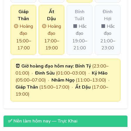
Giáp
Ất
Bính
Đinh
Thân
Dậu
Tuất
Hợi
🟡 Hoàng
🟡 Hoàng
⬛ Hắc
⬛ Hắc
đạo
đạo
đạo
đạo
15:00–
17:00–
19:00–
21:00–
17:00
19:00
21:00
23:00
⏰ Giờ hoàng đạo hôm nay:
Bính Tý
(23:00–
01:00)
·
Đinh Sửu
(01:00–03:00)
·
Kỷ Mão
(05:00–07:00)
·
Nhâm Ngọ
(11:00–13:00)
·
Giáp Thân
(15:00–17:00)
·
Ất Dậu
(17:00–
19:00)
✅ Nên làm hôm nay — Trực Khai