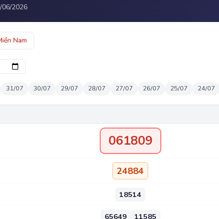
3/06/2026
iền Nam
31/07
30/07
29/07
28/07
27/07
26/07
25/07
24/07
061809
24884
18514
65649
11585