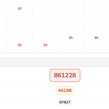
43
85
86
93
94
861228
40198
87827