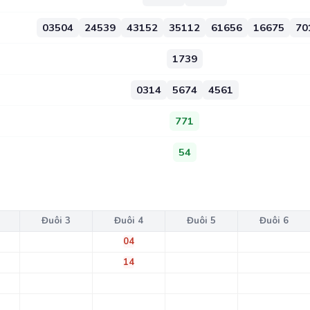
03504
24539
43152
35112
61656
16675
70
1739
0314
5674
4561
771
54
Đuôi 3
Đuôi 4
Đuôi 5
Đuôi 6
04
14