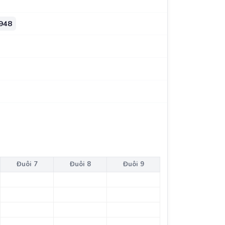
948
Đuôi 7
Đuôi 8
Đuôi 9