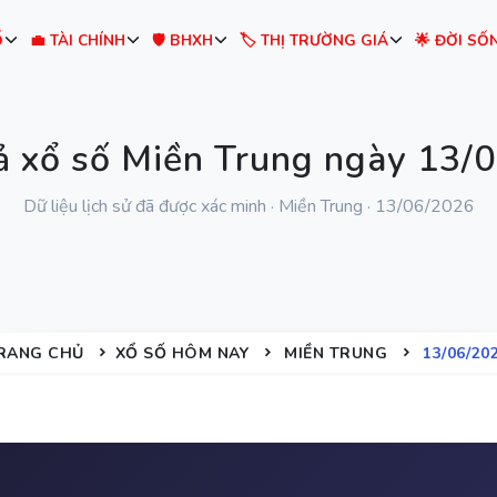
Ố
💼 TÀI CHÍNH
🛡️ BHXH
🏷️ THỊ TRƯỜNG GIÁ
🌟 ĐỜI SỐ
ả xổ số Miền Trung ngày 13/
Dữ liệu lịch sử đã được xác minh · Miền Trung · 13/06/2026
RANG CHỦ
XỔ SỐ HÔM NAY
MIỀN TRUNG
13/06/20