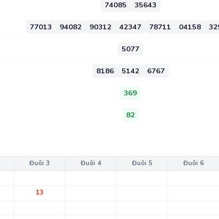
74085
35643
77013
94082
90312
42347
78711
04158
32
5077
8186
5142
6767
369
82
Đuôi 3
Đuôi 4
Đuôi 5
Đuôi 6
13