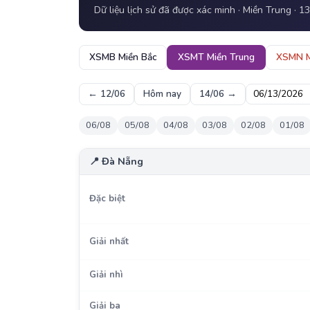
Dữ liệu lịch sử đã được xác minh · Miền Trung · 1
XSMB Miền Bắc
XSMT Miền Trung
XSMN M
← 12/06
Hôm nay
14/06 →
06/08
05/08
04/08
03/08
02/08
01/08
📍 Đà Nẵng
Đặc biệt
Giải nhất
Giải nhì
Giải ba