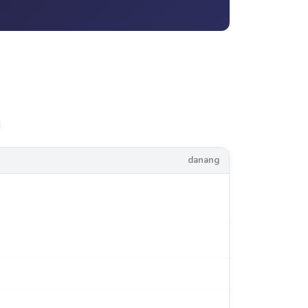
danang