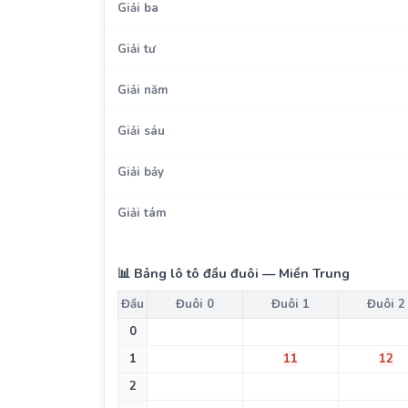
Giải ba
Giải tư
Giải năm
Giải sáu
Giải bảy
Giải tám
📊 Bảng lô tô đầu đuôi — Miền Trung
Đầu
Đuôi 0
Đuôi 1
Đuôi 2
0
1
11
12
2