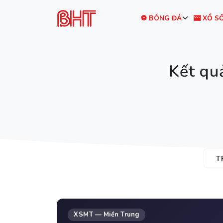
⚽ BÓNG ĐÁ
🎰 XỔ S
Kết qu
T
XSMT — Miền Trung