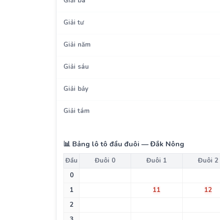
Giải ba
Giải tư
Giải năm
Giải sáu
Giải bảy
Giải tám
📊 Bảng lô tô đầu đuôi — Đắk Nông
Đầu
Đuôi 0
Đuôi 1
Đuôi 2
0
1
11
12
2
3