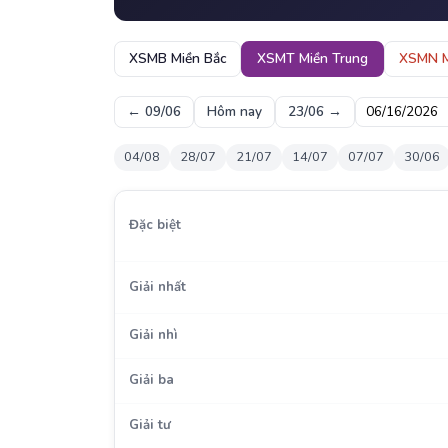
XSMB Miền Bắc
XSMT Miền Trung
XSMN M
← 09/06
Hôm nay
23/06 →
04/08
28/07
21/07
14/07
07/07
30/06
Đặc biệt
Giải nhất
Giải nhì
Giải ba
Giải tư