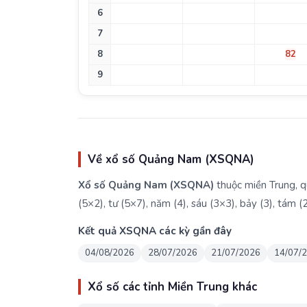
6
7
8
82
9
Về xổ số Quảng Nam (XSQNA)
Xổ số Quảng Nam (XSQNA)
thuộc miền Trung, 
(5×2), tư (5×7), năm (4), sáu (3×3), bảy (3), tám (
Kết quả XSQNA các kỳ gần đây
04/08/2026
28/07/2026
21/07/2026
14/07/
Xổ số các tỉnh Miền Trung khác