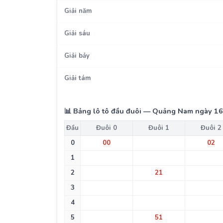
Giải năm
Giải sáu
Giải bảy
Giải tám
📊 Bảng lô tô đầu đuôi — Quảng Nam ngày 1
Đầu
Đuôi 0
Đuôi 1
Đuôi 2
0
00
02
1
2
21
3
4
5
51