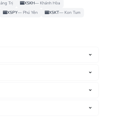
ảng Trị
🎰
XSKH
— Khánh Hòa
🎰
XSPY
— Phú Yên
🎰
XSKT
— Kon Tum