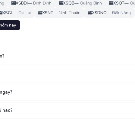
ng
🎰
XSBDI
— Bình Định
🎰
XSQB
— Quảng Bình
🎰
XSQT
— Qu
🎰
XSGL
— Gia Lai
🎰
XSNT
— Ninh Thuận
🎰
XSDNO
— Đắk Nông
 hôm nay
n?
 ngày?
ế nào?