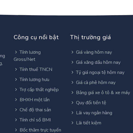
Công cụ nổi bật
Thị trường giá
Tính lương
Giá vàng hôm nay
ơng
Gross/Net
Giá xăng dầu hôm nay
g,
Tính thuế TNCN
Tỷ giá ngoại tệ hôm nay
Tính lương hưu
Giá cà phê hôm nay
Trợ cấp thất nghiệp
Bảng giá xe ô tô & xe máy
BHXH một lần
Quy đổi tiền tệ
Chế độ thai sản
Lãi vay ngân hàng
Tính chỉ số BMI
Lãi tiết kiệm
Bốc thăm trực tuyến