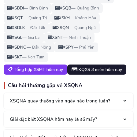
🎰
XSBDI
— Bình Định
🎰
XSQB
— Quảng Bình
🎰
XSQT
— Quảng Trị
🎰
XSKH
— Khánh Hòa
🎰
XSDLK
— Đắk Lắk
🎰
XSQN
— Quảng Ngãi
🎰
XSGL
— Gia Lai
🎰
XSNT
— Ninh Thuận
🎰
XSDNO
— Đắk Nông
🎰
XSPY
— Phú Yên
🎰
XSKT
— Kon Tum
📋 Tổng hợp XSMT hôm nay
🗺️ KQXS 3 miền hôm nay
Câu hỏi thường gặp về XSQNA
XSQNA quay thưởng vào ngày nào trong tuần?
Giải đặc biệt XSQNA hôm nay là số mấy?