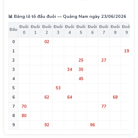
📊 Bảng lô tô đầu đuôi — Quảng Nam ngày 23/06/2026
Đuôi
Đuôi
Đuôi
Đuôi
Đuôi
Đuôi
Đuôi
Đuôi
Đuôi
Đuôi
Đầu
0
1
2
3
4
5
6
7
8
9
0
02
1
19
2
25
27
3
34
35
4
45
5
53
6
62
64
68
7
70
77
8
80
9
92
96