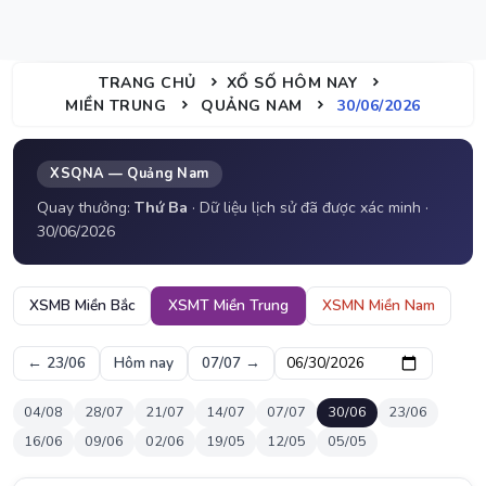
TRANG CHỦ
XỔ SỐ HÔM NAY
MIỀN TRUNG
QUẢNG NAM
30/06/2026
XSQNA — Quảng Nam
Quay thưởng:
Thứ Ba
· Dữ liệu lịch sử đã được xác minh ·
30/06/2026
XSMB Miền Bắc
XSMT Miền Trung
XSMN Miền Nam
← 23/06
Hôm nay
07/07 →
04/08
28/07
21/07
14/07
07/07
30/06
23/06
16/06
09/06
02/06
19/05
12/05
05/05