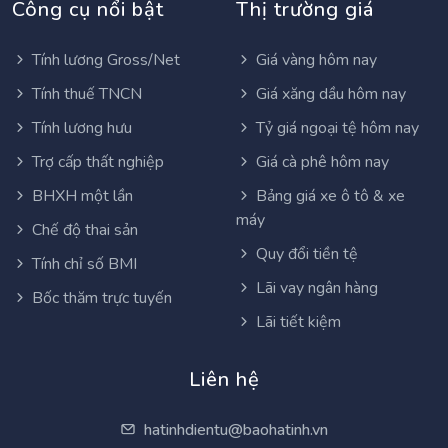
Công cụ nổi bật
Thị trường giá
Tính lương Gross/Net
Giá vàng hôm nay
Tính thuế TNCN
Giá xăng dầu hôm nay
Tính lương hưu
Tỷ giá ngoại tệ hôm nay
Trợ cấp thất nghiệp
Giá cà phê hôm nay
BHXH một lần
Bảng giá xe ô tô & xe
máy
Chế độ thai sản
Quy đổi tiền tệ
Tính chỉ số BMI
Lãi vay ngân hàng
Bốc thăm trực tuyến
Lãi tiết kiệm
Liên hệ
hatinhdientu@baohatinh.vn