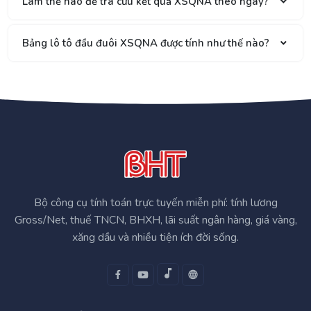
Làm thế nào để tra cứu kết quả XSQNA theo ngày?
Bảng lô tô đầu đuôi XSQNA được tính như thế nào?
Bộ công cụ tính toán trực tuyến miễn phí: tính lương
Gross/Net, thuế TNCN, BHXH, lãi suất ngân hàng, giá vàng,
xăng dầu và nhiều tiện ích đời sống.