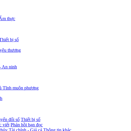
Ẩm thực
Thiết bị số
 yêu thương
- An ninh
à Tĩnh muôn phương
nh
yển đổi số
Thiết bị số
 viết
Phản hồi bạn đọc
thủy
Tài chính - Giá cả
Thông tin khác