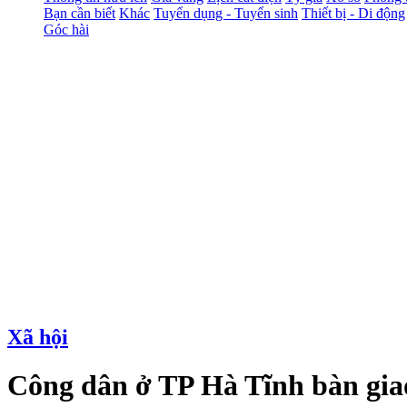
Bạn cần biết
Khác
Tuyển dụng - Tuyển sinh
Thiết bị - Di động
Góc hài
Xã hội
Công dân ở TP Hà Tĩnh bàn giao