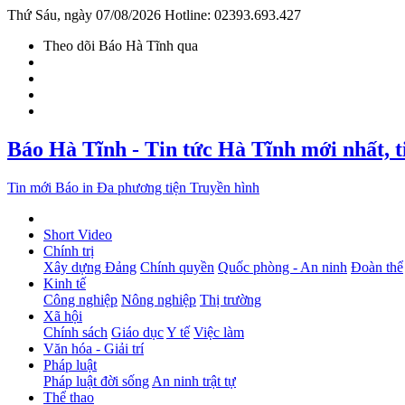
Thứ Sáu, ngày 07/08/2026
Hotline: 02393.693.427
Theo dõi Báo Hà Tĩnh qua
Báo Hà Tĩnh - Tin tức Hà Tĩnh mới nhất, 
Tin mới
Báo in
Đa phương tiện
Truyền hình
Short Video
Chính trị
Xây dựng Đảng
Chính quyền
Quốc phòng - An ninh
Đoàn thể
Kinh tế
Công nghiệp
Nông nghiệp
Thị trường
Xã hội
Chính sách
Giáo dục
Y tế
Việc làm
Văn hóa - Giải trí
Pháp luật
Pháp luật đời sống
An ninh trật tự
Thể thao