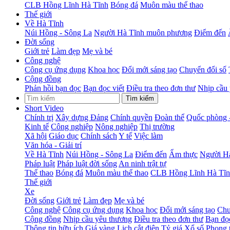
CLB Hồng Lĩnh Hà Tĩnh
Bóng đá
Muôn màu thể thao
Thế giới
Về Hà Tĩnh
Núi Hồng - Sông La
Người Hà Tĩnh muôn phương
Điểm đến
Đời sống
Giới trẻ
Làm đẹp
Mẹ và bé
Công nghệ
Công cụ ứng dụng
Khoa học
Đổi mới sáng tạo
Chuyển đổi số
Cộng đồng
Phản hồi bạn đọc
Bạn đọc viết
Điều tra theo đơn thư
Nhịp cầu
Tìm kiếm
Short Video
Chính trị
Xây dựng Đảng
Chính quyền
Đoàn thể
Quốc phòng 
Kinh tế
Công nghiệp
Nông nghiệp
Thị trường
Xã hội
Giáo dục
Chính sách
Y tế
Việc làm
Văn hóa - Giải trí
Về Hà Tĩnh
Núi Hồng - Sông La
Điểm đến
Ẩm thực
Người H
Pháp luật
Pháp luật đời sống
An ninh trật tự
Thể thao
Bóng đá
Muôn màu thể thao
CLB Hồng Lĩnh Hà Tĩ
Thế giới
Xe
Đời sống
Giới trẻ
Làm đẹp
Mẹ và bé
Công nghệ
Công cụ ứng dụng
Khoa học
Đổi mới sáng tạo
Chu
Cộng đồng
Nhịp cầu yêu thương
Điều tra theo đơn thư
Bạn đọc
Thông tin hữu ích
Giá vàng
Lịch cắt điện
Tỷ giá
Xổ số
Phong 