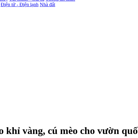
Điện tử - Điện lạnh
Nhà đất
 khỉ vàng, cú mèo cho vườn quố