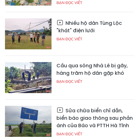
BẠN ĐỌC VIẾT
Nhiều hộ dân Tùng Lộc
"khát" điện lưới
BẠN ĐỌC VIẾT
Cầu qua sông Nhà Lê bị gãy,
hàng trăm hộ dân gặp khó
BẠN ĐỌC VIẾT
Sửa chữa biển chỉ dẫn,
biển báo giao thông sau phản
ánh của Báo và PTTH Hà Tĩnh
BẠN ĐỌC VIẾT