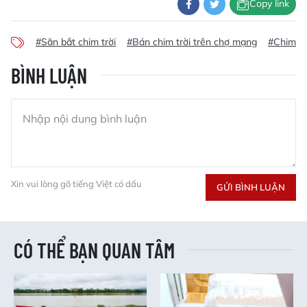
Copy link
#Săn bắt chim trời
#Bán chim trời trên chợ mạng
#Chim tr
BÌNH LUẬN
Xin vui lòng gõ tiếng Việt có dấu
GỬI BÌNH LUẬN
CÓ THỂ BẠN QUAN TÂM