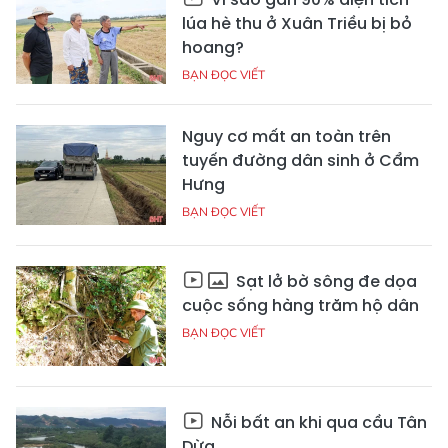
lúa hè thu ở Xuân Triều bị bỏ
hoang?
BẠN ĐỌC VIẾT
Nguy cơ mất an toàn trên
tuyến đường dân sinh ở Cẩm
Hưng
BẠN ĐỌC VIẾT
Sạt lở bờ sông đe dọa
cuộc sống hàng trăm hộ dân
BẠN ĐỌC VIẾT
Nỗi bất an khi qua cầu Tân
Dừa