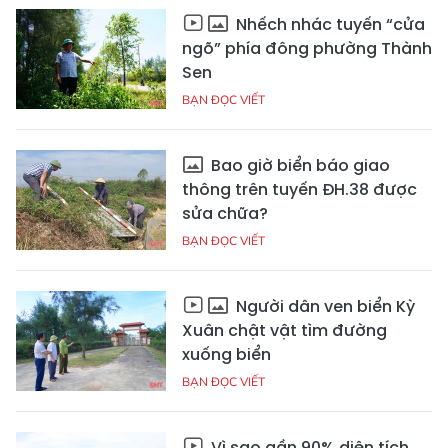
Nhếch nhác tuyến “cửa
ngõ” phía đông phường Thành
Sen
BẠN ĐỌC VIẾT
Bao giờ biển báo giao
thông trên tuyến ĐH.38 được
sửa chữa?
BẠN ĐỌC VIẾT
Người dân ven biển Kỳ
Xuân chật vật tìm đường
xuống biển
BẠN ĐỌC VIẾT
Vì sao gần 90% diện tích