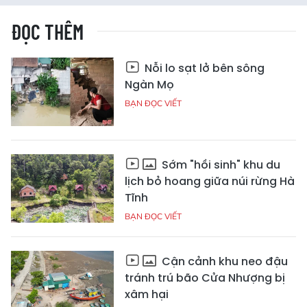
ĐỌC THÊM
Nỗi lo sạt lở bên sông
Ngàn Mọ
BẠN ĐỌC VIẾT
Sớm "hồi sinh" khu du
lịch bỏ hoang giữa núi rừng Hà
Tĩnh
BẠN ĐỌC VIẾT
Cận cảnh khu neo đậu
tránh trú bão Cửa Nhượng bị
xâm hại