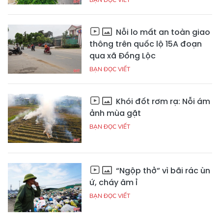
Nỗi lo mất an toàn giao
thông trên quốc lộ 15A đoạn
qua xã Đồng Lộc
BẠN ĐỌC VIẾT
Khói đốt rơm rạ: Nỗi ám
ảnh mùa gặt
BẠN ĐỌC VIẾT
“Ngộp thở” vì bãi rác ùn
ứ, cháy âm ỉ
BẠN ĐỌC VIẾT