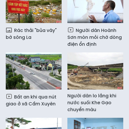
Rác thải "bủa vây"
Người dân Hoành
bờ sông La
Sơn mòn mỏi chờ dòng
điện ổn định
Người dân lo lắng khi
Bất an khi qua nút
nước suối Khe Gạo
giao ở xã Cẩm Xuyên
chuyển màu