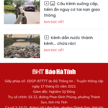
Cầu Kênh xuống cấp,
tiềm ẩn nguy cơ tai nạn giao
thông
BẠN ĐỌC VIẾT
Kênh dẫn nước thành
kênh... chứa rác!
BẠN ĐỌC VIẾT
Giấy phép số: 15/GP-BTTTT do Bộ Thông tin - Truyền thông cấp
ngày 17 tháng 01 năm 2022.
Giám đốc: Nghiêm Sỹ Đống
Trụ sở chính: Số 22, đường Phan Đình Phùng, phường Thành
Sen, tỉnh Hà Tĩnh
Cơ sở 2: Số 01, đường Võ Liêm Sơn, phường Thành Sen, tỉnh Hà