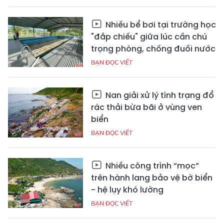
Nhiều bể bơi tại trường học
"đắp chiếu" giữa lúc cần chú
trọng phòng, chống đuối nước
BẠN ĐỌC VIẾT
Nan giải xử lý tình trạng đổ
rác thải bừa bãi ở vùng ven
biển
BẠN ĐỌC VIẾT
Nhiều công trình “mọc”
trên hành lang bảo vệ bờ biển
- hệ lụy khó lường
BẠN ĐỌC VIẾT