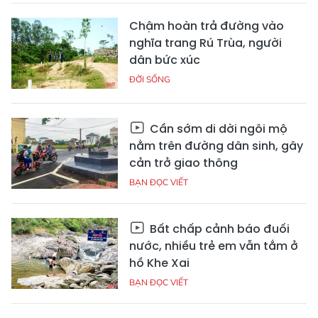
Chậm hoàn trả đường vào
nghĩa trang Rú Trùa, người
dân bức xúc
ĐỜI SỐNG
Cần sớm di dời ngôi mộ
nằm trên đường dân sinh, gây
cản trở giao thông
BẠN ĐỌC VIẾT
Bất chấp cảnh báo đuối
nước, nhiều trẻ em vẫn tắm ở
hồ Khe Xai
BẠN ĐỌC VIẾT