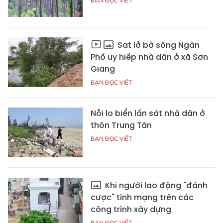
BẠN ĐỌC VIẾT
Sạt lở bờ sông Ngàn
Phố uy hiếp nhà dân ở xã Sơn
Giang
BẠN ĐỌC VIẾT
Nỗi lo biển lấn sát nhà dân ở
thôn Trung Tân
BẠN ĐỌC VIẾT
Khi người lao động "đánh
cược" tính mạng trên các
công trình xây dựng
BẠN ĐỌC VIẾT