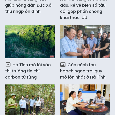
giúp nông dân Đức Xá
dấu, kẻ vẽ biển số tàu
thu nhập ổn định
cá, góp phần chống
khai thác IUU
Hà Tĩnh mở lối vào
Cận cảnh thu
thị trường tín chỉ
hoạch ngọc trai quy
carbon từ rừng
mô lớn nhất ở Hà Tĩnh