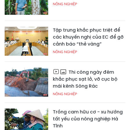
NÔNG NGHIỆP
Tập trung khắc phục triệt để
các khuyến nghị của EC để gỡ
cảnh báo “thẻ vàng”
NÔNG NGHIỆP
Thi công ngày đêm
khắc phục sạt lở, vỡ cục bộ
mái kênh Sông Rác
NÔNG NGHIỆP
Trồng cam hữu cơ - xu hướng
tất yếu của nông nghiệp Hà
Tĩnh