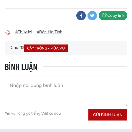
Copy link
#Thủy lợi
#Bắc Hà Tĩnh
Chủ đề
CÂY TRỒNG - MÙA VỤ
BÌNH LUẬN
Xin vui lòng gõ tiếng Việt có dấu
GỬI BÌNH LUẬN