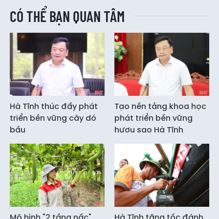
CÓ THỂ BẠN QUAN TÂM
Hà Tĩnh thúc đẩy phát
Tạo nền tảng khoa học
triển bền vững cây dó
phát triển bền vững
bầu
hươu sao Hà Tĩnh
Mô hình "2 tầng nấc"
Hà Tĩnh tăng tốc đánh