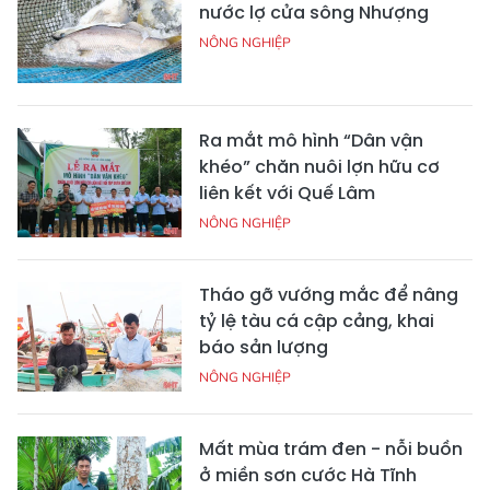
nước lợ cửa sông Nhượng
NÔNG NGHIỆP
Ra mắt mô hình “Dân vận
khéo” chăn nuôi lợn hữu cơ
liên kết với Quế Lâm
NÔNG NGHIỆP
Tháo gỡ vướng mắc để nâng
tỷ lệ tàu cá cập cảng, khai
báo sản lượng
NÔNG NGHIỆP
Mất mùa trám đen - nỗi buồn
ở miền sơn cước Hà Tĩnh