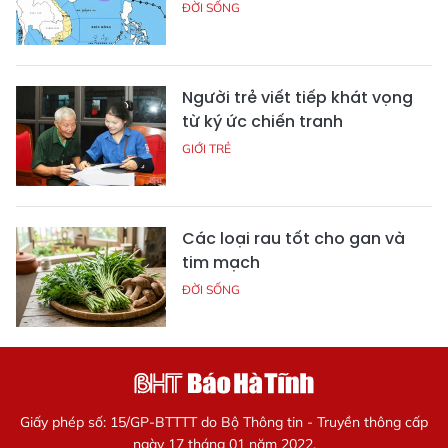
ĐỜI SỐNG
Người trẻ viết tiếp khát vọng
từ ký ức chiến tranh
GIỚI TRẺ
Các loại rau tốt cho gan và
tim mạch
ĐỜI SỐNG
Giấy phép số: 15/GP-BTTTT do Bộ Thông tin - Truyền thông cấp
ngày 17 tháng 01 năm 2022.