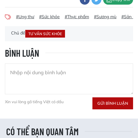
#Ung thư
#Sức khỏe
#Thực phẩm
#Sương mù
#Sản xu
Chủ đề
TƯ VẤN SỨC KHỎE
BÌNH LUẬN
Xin vui lòng gõ tiếng Việt có dấu
GỬI BÌNH LUẬN
CÓ THỂ BẠN QUAN TÂM