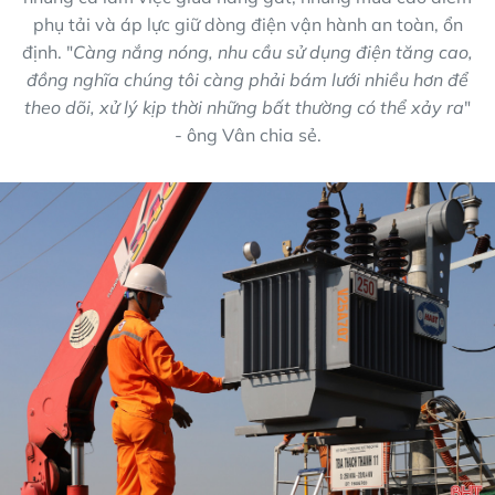
phụ tải và áp lực giữ dòng điện vận hành an toàn, ổn
định. "
Càng nắng nóng, nhu cầu sử dụng điện tăng cao,
đồng nghĩa chúng tôi càng phải bám lưới nhiều hơn để
theo dõi, xử lý kịp thời những bất thường có thể xảy ra
"
- ông Vân chia sẻ.