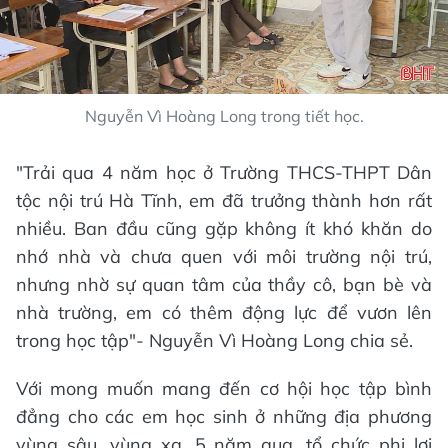
Nguyễn Vì Hoàng Long trong tiết học.
"Trải qua 4 năm học ở Trường THCS-THPT Dân
tộc nội trú Hà Tĩnh, em đã trưởng thành hơn rất
nhiều. Ban đầu cũng gặp không ít khó khăn do
nhớ nhà và chưa quen với môi trường nội trú,
nhưng nhờ sự quan tâm của thầy cô, bạn bè và
nhà trường, em có thêm động lực để vươn lên
trong học tập"- Nguyễn Vì Hoàng Long chia sẻ.
Với mong muốn mang đến cơ hội học tập bình
đẳng cho các em học sinh ở những địa phương
vùng sâu, vùng xa, 5 năm qua, tổ chức phi lợi