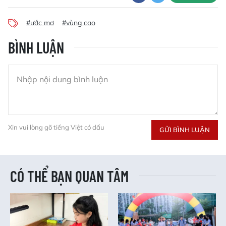
#ước mơ
#vùng cao
BÌNH LUẬN
Xin vui lòng gõ tiếng Việt có dấu
GỬI BÌNH LUẬN
CÓ THỂ BẠN QUAN TÂM