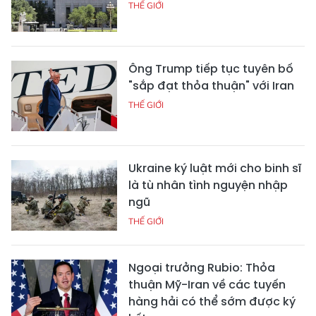
THẾ GIỚI
Ông Trump tiếp tục tuyên bố
"sắp đạt thỏa thuận" với Iran
THẾ GIỚI
Ukraine ký luật mới cho binh sĩ
là tù nhân tình nguyện nhập
ngũ
THẾ GIỚI
Ngoại trưởng Rubio: Thỏa
thuận Mỹ-Iran về các tuyến
hàng hải có thể sớm được ký