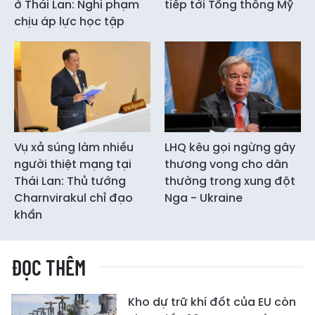
ở Thái Lan: Nghi phạm
tiếp tới Tổng thống Mỹ
chịu áp lực học tập
Vụ xả súng làm nhiều
LHQ kêu gọi ngừng gây
người thiệt mạng tại
thương vong cho dân
Thái Lan: Thủ tướng
thường trong xung đột
Charnvirakul chỉ đạo
Nga - Ukraine
khẩn
ĐỌC THÊM
Kho dự trữ khí đốt của EU còn