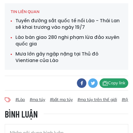
TIN LIÊN QUAN
Tuyến đường sắt quốc tế nối Lào - Thái Lan
sẽ khai trương vào ngày 19/7
Lào bàn giao 280 nghi phạm lừa đảo xuyên
quốc gia
Mưa lớn gây ngập nặng tại Thủ đô
Vientiane của Lào
Copy link
#Lào
#ma túy
#bắt ma túy
#ma túy trên thế giới
#tội 
BÌNH LUẬN