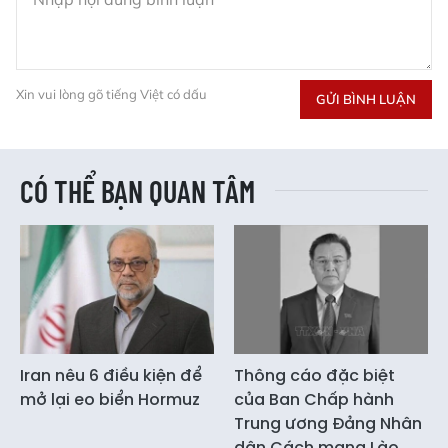
Xin vui lòng gõ tiếng Việt có dấu
GỬI BÌNH LUẬN
CÓ THỂ BẠN QUAN TÂM
Iran nêu 6 điều kiện để
Thông cáo đặc biệt
mở lại eo biển Hormuz
của Ban Chấp hành
Trung ương Đảng Nhân
dân Cách mạng Lào