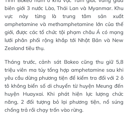
Tỉnh Bokeo nằm ở khu vực Tam giác vàng giữa
biên giới 3 nước Lào, Thái Lan và Myanmar. Khu
vực này từng là trung tâm sản xuất
amphetamine và methamphetamine lớn của thế
giới, được các tổ chức tội phạm châu Á có mạng
lưới phân phối rộng khắp tới Nhật Bản và New
Zealand tiêu thụ.
Tháng trước, cảnh sát Bokeo cũng thu giữ 5,8
triệu viên ma túy tổng hợp amphetamine sau khi
yêu cầu dừng phương tiện để kiểm tra đối với 2 ô
tô không biển số di chuyển từ huyện Meung đến
huyện Huayxai. Khi phát hiện lực lượng chức
năng, 2 đối tượng bỏ lại phương tiện, nổ súng
chống trả rồi chạy trốn vào rừng.