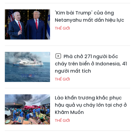
'Kim bài Trump' của ông
Netanyahu mất dần hiệu lực
THẾ GIỚI
Phà chở 271 người bốc
cháy trên biển ở Indonesia, 41
người mất tích
THẾ GIỚI
Lào khẩn trương khắc phục
hậu quả vụ cháy lớn tại chợ ở
Khăm Muồn
THẾ GIỚI