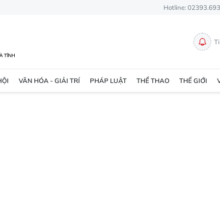
Hotline: 02393.69
T
HỘI
VĂN HÓA - GIẢI TRÍ
PHÁP LUẬT
THỂ THAO
THẾ GIỚI