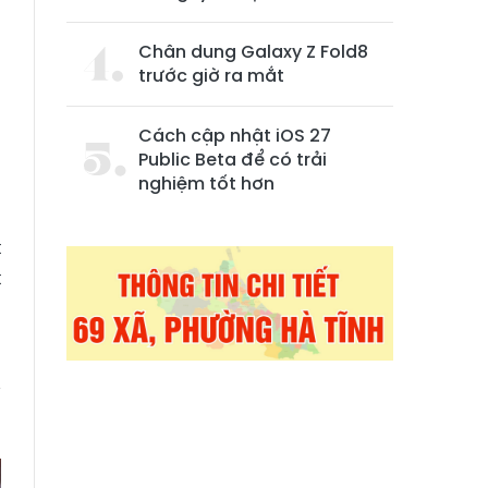
Chân dung Galaxy Z Fold8
trước giờ ra mắt
Cách cập nhật iOS 27
Public Beta để có trải
g
nghiệm tốt hơn
t
t
h
y