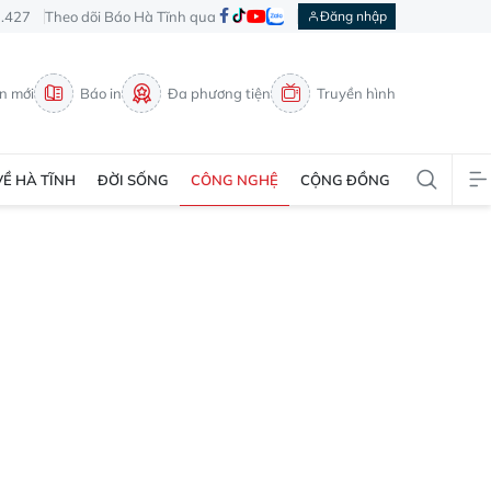
3.427
Theo dõi Báo Hà Tĩnh qua
Đăng nhập
in mới
Báo in
Đa phương tiện
Truyền hình
VỀ HÀ TĨNH
ĐỜI SỐNG
CÔNG NGHỆ
CỘNG ĐỒNG