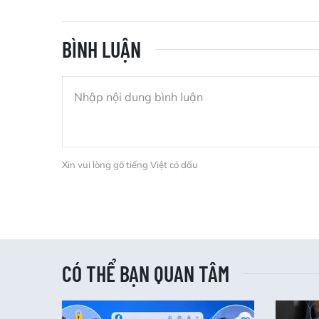
BÌNH LUẬN
Xin vui lòng gõ tiếng Việt có dấu
CÓ THỂ BẠN QUAN TÂM