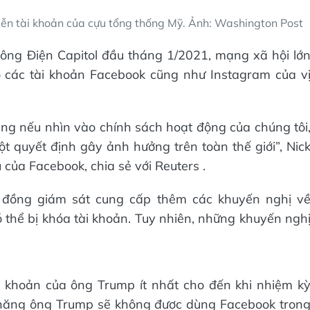
iễn tài khoản của cựu tổng thống Mỹ. Ảnh: Washington Post
ông Điện Capitol đầu tháng 1/2021, mạng xã hội lớ
o các tài khoản Facebook cũng như Instagram của v
 rằng nếu nhìn vào chính sách hoạt động của chúng tôi
 quyết định gây ảnh hưởng trên toàn thế giới”, Nic
của Facebook, chia sẻ với Reuters .
i đồng giám sát cung cấp thêm các khuyến nghị v
ó thể bị khóa tài khoản. Tuy nhiên, những khuyến ngh
i khoản của ông Trump ít nhất cho đến khi nhiệm k
ả năng ông Trump sẽ không được dùng Facebook tron