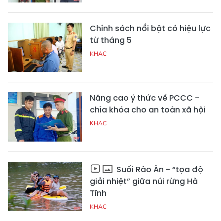
Chính sách nổi bật có hiệu lực
từ tháng 5
KHAC
Nâng cao ý thức về PCCC -
chìa khóa cho an toàn xã hội
KHAC
Suối Rào Àn - “tọa độ
giải nhiệt” giữa núi rừng Hà
Tĩnh
KHAC