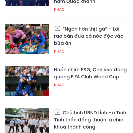
năm Quốc khánh
KHAC
“Ngon hơn thịt gà” – Lời
rao bán đưa cá nóc độc vào
bữa ăn
KHAC
Nhấn chìm PSG, Chelsea đăng
quang FIFA Club World Cup
KHAC
Chủ tịch UBND tỉnh Hà Tĩnh:
Tinh thần đồng thuận là chìa
khoá thành công