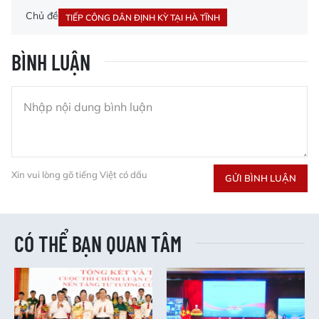
Chủ đề
TIẾP CÔNG DÂN ĐỊNH KỲ TẠI HÀ TĨNH
BÌNH LUẬN
Xin vui lòng gõ tiếng Việt có dấu
GỬI BÌNH LUẬN
CÓ THỂ BẠN QUAN TÂM