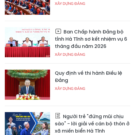
XÂY DỰNG ĐẢNG
Ban Chấp hành Đảng bộ
tỉnh Hà Tĩnh sơ kết nhiệm vụ 6
tháng đầu năm 2026
XÂY DỰNG ĐẢNG
Quy định về thi hành Điều lệ
Đảng
XÂY DỰNG ĐẢNG
Người trẻ "đứng mũi chịu
sào" - lời giải về cán bộ thôn ở
xã miền biển Hà Tĩnh