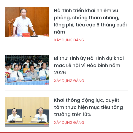
Hà Tĩnh triển khai nhiệm vụ
phòng, chống tham nhũng,
lãng phí, tiêu cực 6 tháng cuối
năm
XÂY DỰNG ĐẢNG
Bí thư Tỉnh ủy Hà Tĩnh dự khai
mạc Lễ hội Vì Hòa bình năm
2026
XÂY DỰNG ĐẢNG
Khơi thông động lực, quyết
tâm thực hiện mục tiêu tăng
trưởng trên 10%
XÂY DỰNG ĐẢNG