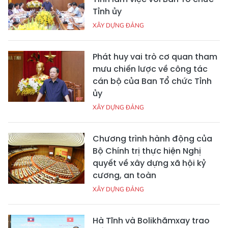
Tỉnh ủy
XÂY DỰNG ĐẢNG
Phát huy vai trò cơ quan tham
mưu chiến lược về công tác
cán bộ của Ban Tổ chức Tỉnh
ủy
XÂY DỰNG ĐẢNG
Chương trình hành động của
Bộ Chính trị thực hiện Nghị
quyết về xây dựng xã hội kỷ
cương, an toàn
XÂY DỰNG ĐẢNG
Hà Tĩnh và Bolikhămxay trao