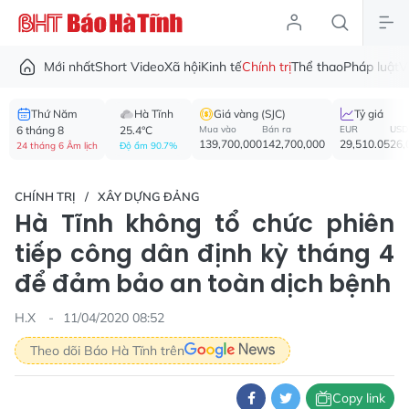
Mới nhất
Short Video
Xã hội
Kinh tế
Chính trị
Thể thao
Pháp luật
V
Thứ Năm
Hà Tĩnh
Giá vàng (SJC)
Tỷ giá
6 tháng 8
25.4°C
Mua vào
Bán ra
EUR
USD
139,700,000
142,700,000
29,510.05
26,
24 tháng 6 Âm lịch
Độ ẩm 90.7%
CHÍNH TRỊ
XÂY DỰNG ĐẢNG
Hà Tĩnh không tổ chức phiên
tiếp công dân định kỳ tháng 4
để đảm bảo an toàn dịch bệnh
H.X
11/04/2020 08:52
Theo dõi Báo Hà Tĩnh trên
Copy link