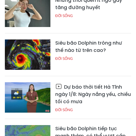
Những thói quen ít ngờ gây
tăng đường huyết
ĐỜI SỐNG
Siêu bão Dolphin trông như
thế nào từ trên cao?
ĐỜI SỐNG
Dự báo thời tiết Hà Tĩnh
ngày 1/8: Ngày nắng yếu, chiều
tối có mưa
ĐỜI SỐNG
Siêu bão Dolphin tiếp tục
mạnh thêm, có thể vượt cấp