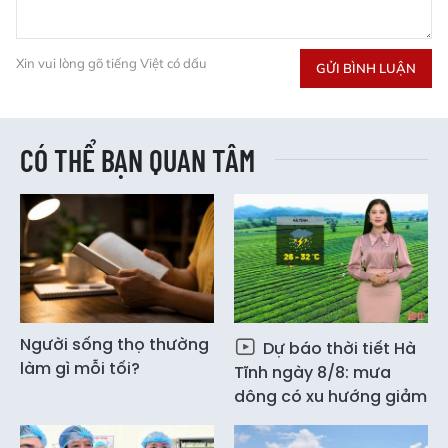
Xin vui lòng gõ tiếng Việt có dấu
GỬI BÌNH LUẬN
CÓ THỂ BẠN QUAN TÂM
Người sống thọ thường
Dự báo thời tiết Hà
làm gì mỗi tối?
Tĩnh ngày 8/8: mưa
dông có xu hướng giảm