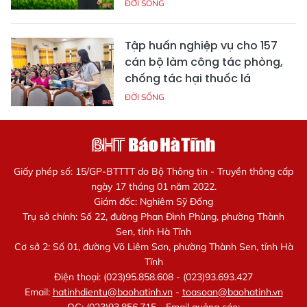
ĐỜI SỐNG
Tập huấn nghiệp vụ cho 157
cán bộ làm công tác phòng,
chống tác hại thuốc lá
ĐỜI SỐNG
Giấy phép số: 15/GP-BTTTT do Bộ Thông tin - Truyền thông cấp
ngày 17 tháng 01 năm 2022.
Giám đốc: Nghiêm Sỹ Đống
Trụ sở chính: Số 22, đường Phan Đình Phùng, phường Thành
Sen, tỉnh Hà Tĩnh
Cơ sở 2: Số 01, đường Võ Liêm Sơn, phường Thành Sen, tỉnh Hà
Tĩnh
Điện thoại: (023)95.858.608 - (023)93.693.427
Email:
hatinhdientu@baohatinh.vn
-
toasoan@baohatinh.vn