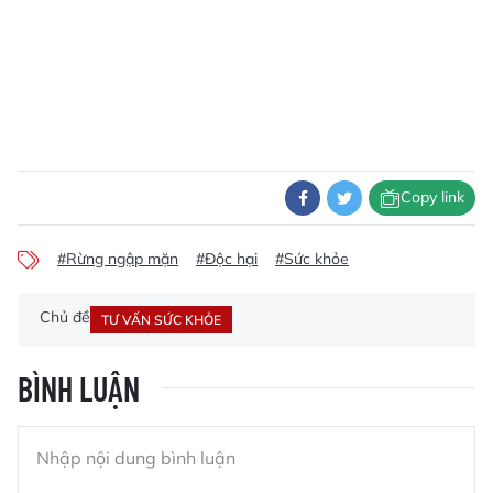
Copy link
#Rừng ngập mặn
#Độc hại
#Sức khỏe
Chủ đề
TƯ VẤN SỨC KHỎE
BÌNH LUẬN