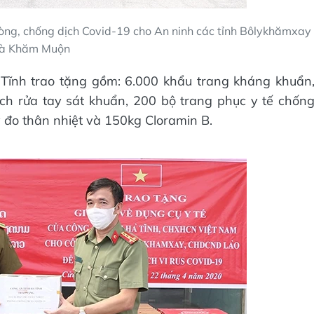
phòng, chống dịch Covid-19 cho An ninh các tỉnh Bôlykhămxay
à Khăm Muộn
à Tĩnh trao tặng gồm: 6.000 khẩu trang kháng khuẩn
ịch rửa tay sát khuẩn, 200 bộ trang phục y tế chốn
 đo thân nhiệt và 150kg Cloramin B.