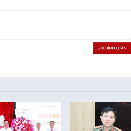
GỬI BÌNH LUẬN