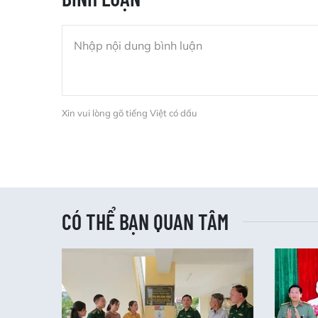
Xin vui lòng gõ tiếng Việt có dấu
CÓ THỂ BẠN QUAN TÂM