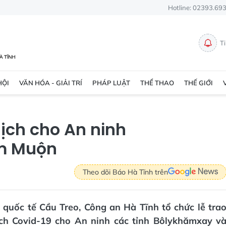
Hotline: 02393.69
T
HỘI
VĂN HÓA - GIẢI TRÍ
PHÁP LUẬT
THỂ THAO
THẾ GIỚI
dịch cho An ninh
m Muộn
Theo dõi Báo Hà Tĩnh trên
 quốc tế Cầu Treo, Công an Hà Tĩnh tổ chức lễ tra
dịch Covid-19 cho An ninh các tỉnh Bôlykhămxay v