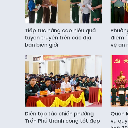
Tiếp tục nâng cao hiệu quả
Phường
tuyên truyền trên các địa
điểm "
bàn biên giới
vệ an 
Diễn tập tác chiến phường
Quân k
Trần Phú thành công tốt đẹp
vụ quy
khô 20