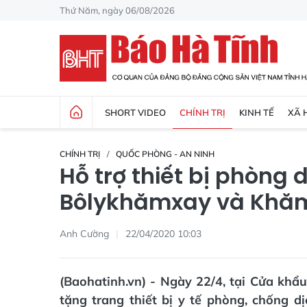
Thứ Năm, ngày 06/08/2026
SHORT VIDEO
CHÍNH TRỊ
KINH TẾ
XÃ 
CHÍNH TRỊ
QUỐC PHÒNG - AN NINH
Hỗ trợ thiết bị phòng 
Bôlykhămxay và Khă
Anh Cường
22/04/2020 10:03
(Baohatinh.vn) - Ngày 22/4, tại Cửa khẩu
tặng trang thiết bị y tế phòng, chống 