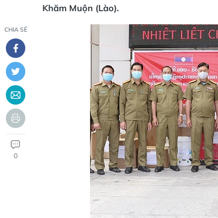
Khăm Muộn (Lào).
CHIA SẺ
0