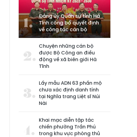
Đảng ủy Quân sự tỉnh Hà
Tĩnh công bố quyết định
về công tác cán bộ
,
g
Chuyện những cán bộ
được Bộ Công an điều
động về xã biên giới Hà
Tĩnh
Lấy mẫu ADN 63 phần mộ
chưa xác định danh tính
tại Nghĩa trang Liệt sĩ Núi
Nài
Khai mạc diễn tập tác
chiến phường Trần Phú
trong khu vực phòng thủ