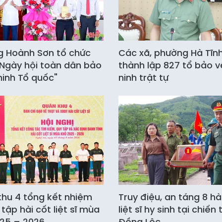
 Hoành Sơn tổ chức
Các xã, phường Hà Tĩn
Ngày hội toàn dân bảo
thành lập 827 tổ bảo v
ninh Tổ quốc"
ninh trật tự
hu 4 tổng kết nhiệm
Truy điệu, an táng 8 hà
 tập hài cốt liệt sĩ mùa
liệt sĩ hy sinh tại chiến
25 – 2026
Đồng Lộc