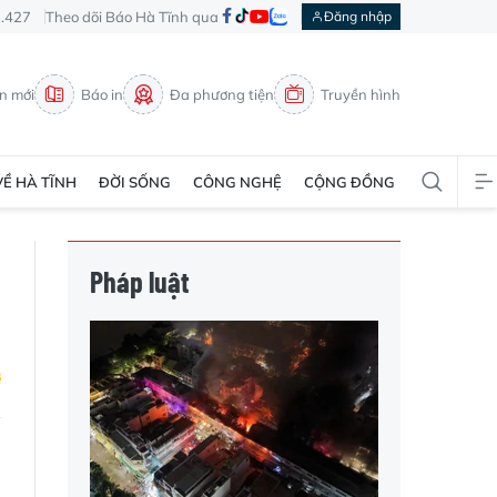
3.427
Theo dõi Báo Hà Tĩnh qua
Đăng nhập
in mới
Báo in
Đa phương tiện
Truyền hình
VỀ HÀ TĨNH
ĐỜI SỐNG
CÔNG NGHỆ
CỘNG ĐỒNG
Pháp luật
o
à