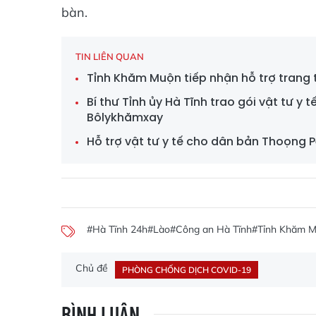
bàn.
TIN LIÊN QUAN
Tỉnh Khăm Muộn tiếp nhận hỗ trợ trang thi
Bí thư Tỉnh ủy Hà Tĩnh trao gói vật tư y 
Bôlykhămxay
Hỗ trợ vật tư y tế cho dân bản Thoọng 
#Hà Tĩnh 24h
#Lào
#Công an Hà Tĩnh
#Tỉnh Khăm 
Chủ đề
PHÒNG CHỐNG DỊCH COVID-19
BÌNH LUẬN