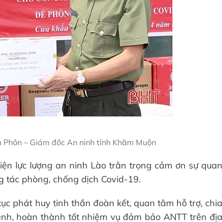
m Phôn – Giám đốc An ninh tỉnh Khăm Muộn
iện lực lượng an ninh Lào trân trọng cảm ơn sự qua
g tác phòng, chống dịch Covid-19.
ục phát huy tinh thần đoàn kết, quan tâm hỗ trợ, chi
bệnh, hoàn thành tốt nhiệm vụ đảm bảo ANTT trên đị