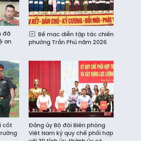
h đã
Bế mạc diễn tập tác chiến
ệ an
phường Trần Phú năm 2026
i cốt
Đảng ủy Bộ đội Biên phòng
 trường
Việt Nam ký quy chế phối hợp
với 30 tỉnh ủy, thành ủy có