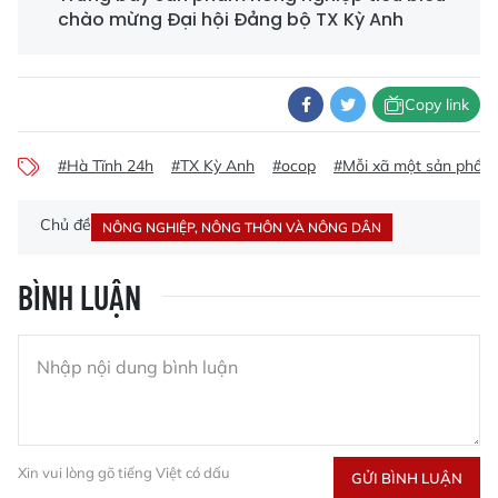
chào mừng Đại hội Đảng bộ TX Kỳ Anh
Copy link
#Hà Tĩnh 24h
#TX Kỳ Anh
#ocop
#Mỗi xã một sản phẩm 
Chủ đề
NÔNG NGHIỆP, NÔNG THÔN VÀ NÔNG DÂN
BÌNH LUẬN
Xin vui lòng gõ tiếng Việt có dấu
GỬI BÌNH LUẬN