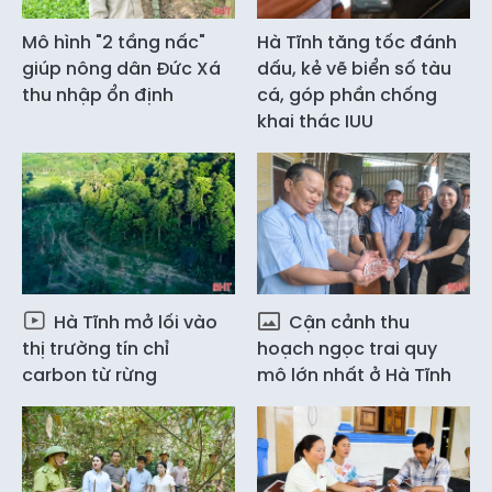
Mô hình "2 tầng nấc"
Hà Tĩnh tăng tốc đánh
giúp nông dân Đức Xá
dấu, kẻ vẽ biển số tàu
thu nhập ổn định
cá, góp phần chống
khai thác IUU
Hà Tĩnh mở lối vào
Cận cảnh thu
thị trường tín chỉ
hoạch ngọc trai quy
carbon từ rừng
mô lớn nhất ở Hà Tĩnh