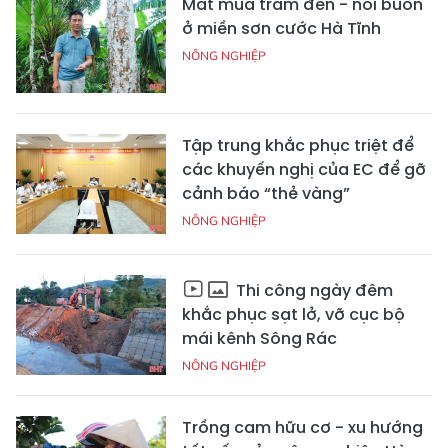
Mất mùa trám đen - nỗi buồn
ở miền sơn cước Hà Tĩnh
NÔNG NGHIỆP
Tập trung khắc phục triệt để
các khuyến nghị của EC để gỡ
cảnh báo “thẻ vàng”
NÔNG NGHIỆP
Thi công ngày đêm
khắc phục sạt lở, vỡ cục bộ
mái kênh Sông Rác
NÔNG NGHIỆP
Trồng cam hữu cơ - xu hướng