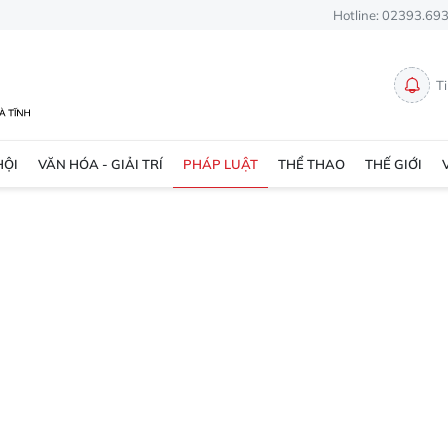
Hotline: 02393.69
T
HỘI
VĂN HÓA - GIẢI TRÍ
PHÁP LUẬT
THỂ THAO
THẾ GIỚI