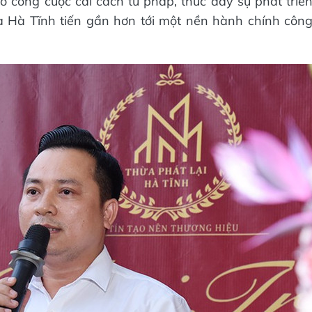
 công cuộc cải cách tư pháp, thúc đẩy sự phát triể
a Hà Tĩnh tiến gần hơn tới một nền hành chính côn