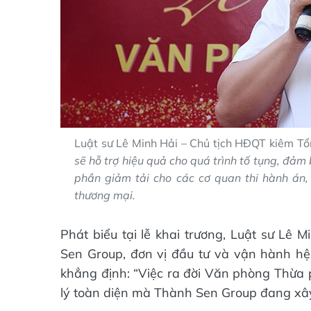
Luật sư Lê Minh Hải – Chủ tịch HĐQT kiêm T
sẽ hỗ trợ hiệu quả cho quá trình tố tụng, đảm
phần giảm tải cho các cơ quan thi hành án,
thương mại.
Phát biểu tại lễ khai trương, Luật sư Lê
Sen Group, đơn vị đầu tư và vận hành hệ 
khẳng định: “Việc ra đời Văn phòng Thừa p
lý toàn diện mà Thành Sen Group đang xâ