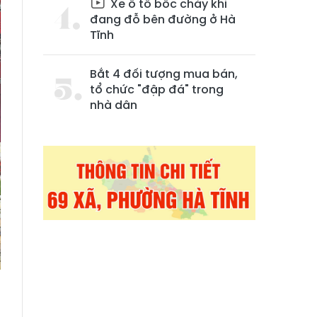
Xe ô tô bốc cháy khi
đang đỗ bên đường ở Hà
Tĩnh
Bắt 4 đối tượng mua bán,
tổ chức "đập đá" trong
nhà dân