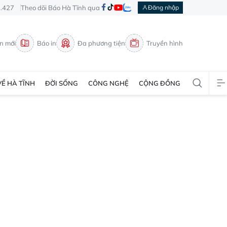
3.427
Theo dõi Báo Hà Tĩnh qua
Đăng nhập
in mới
Báo in
Đa phương tiện
Truyền hình
VỀ HÀ TĨNH
ĐỜI SỐNG
CÔNG NGHỆ
CỘNG ĐỒNG