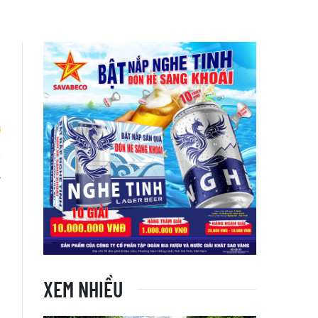
ý
XEM NHIỀU