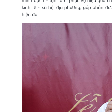
minh bạch – tận tâm; phục vụ hiệu quả cho
kinh tế - xã hội địa phương, góp phần đư
hiện đại.