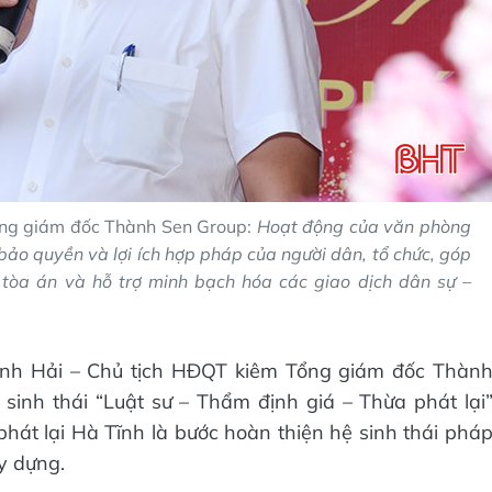
ổng giám đốc Thành Sen Group:
Hoạt động của văn phòng
 bảo quyền và lợi ích hợp pháp của người dân, tổ chức, góp
 tòa án và hỗ trợ minh bạch hóa các giao dịch dân sự –
 Minh Hải – Chủ tịch HĐQT kiêm Tổng giám đốc Thàn
sinh thái “Luật sư – Thẩm định giá – Thừa phát lại
hát lại Hà Tĩnh là bước hoàn thiện hệ sinh thái phá
y dựng.