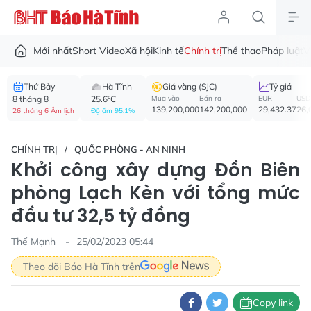
Mới nhất
Short Video
Xã hội
Kinh tế
Chính trị
Thể thao
Pháp luật
V
Thứ Bảy
Hà Tĩnh
Giá vàng (SJC)
Tỷ giá
8 tháng 8
25.6°C
Mua vào
Bán ra
EUR
USD
139,200,000
142,200,000
29,432.37
26,
26 tháng 6 Âm lịch
Độ ẩm 95.1%
CHÍNH TRỊ
QUỐC PHÒNG - AN NINH
Khởi công xây dựng Đồn Biên
phòng Lạch Kèn với tổng mức
đầu tư 32,5 tỷ đồng
Thế Mạnh
25/02/2023 05:44
Theo dõi Báo Hà Tĩnh trên
Copy link