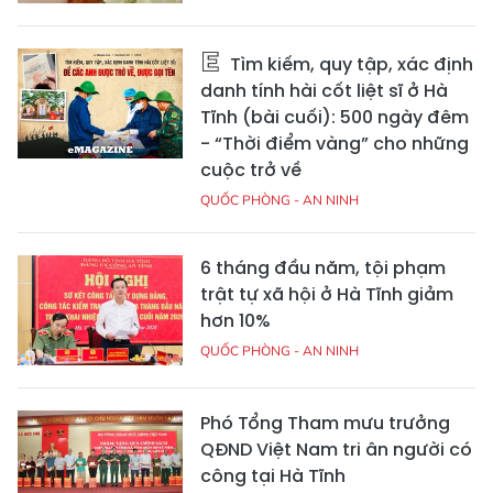
Tìm kiếm, quy tập, xác định
danh tính hài cốt liệt sĩ ở Hà
Tĩnh (bài cuối): 500 ngày đêm
- “Thời điểm vàng” cho những
cuộc trở về
QUỐC PHÒNG - AN NINH
6 tháng đầu năm, tội phạm
trật tự xã hội ở Hà Tĩnh giảm
hơn 10%
QUỐC PHÒNG - AN NINH
Phó Tổng Tham mưu trưởng
QĐND Việt Nam tri ân người có
công tại Hà Tĩnh