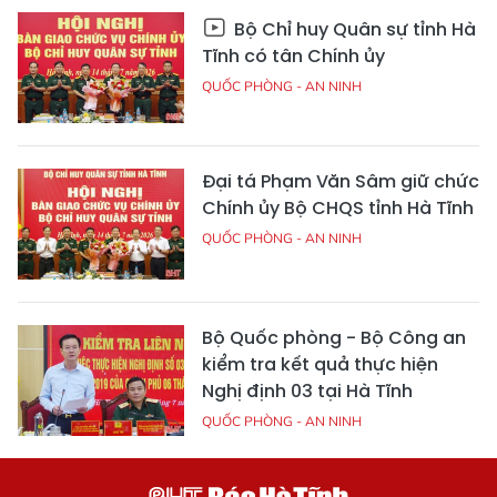
Bộ Chỉ huy Quân sự tỉnh Hà
Tĩnh có tân Chính ủy
QUỐC PHÒNG - AN NINH
Đại tá Phạm Văn Sâm giữ chức
Chính ủy Bộ CHQS tỉnh Hà Tĩnh
QUỐC PHÒNG - AN NINH
Bộ Quốc phòng - Bộ Công an
kiểm tra kết quả thực hiện
Nghị định 03 tại Hà Tĩnh
QUỐC PHÒNG - AN NINH