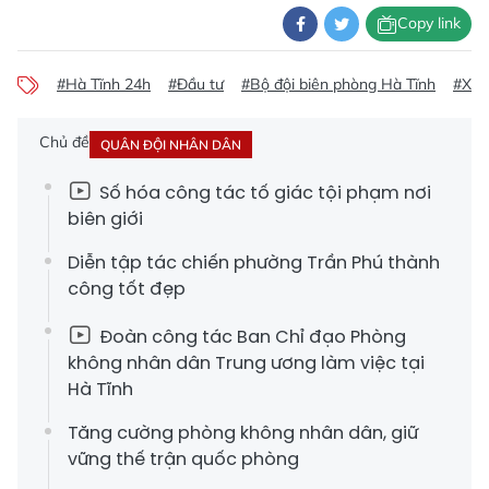
Copy link
#Hà Tĩnh 24h
#Đầu tư
#Bộ đội biên phòng Hà Tĩnh
#Xuâ
Chủ đề
QUÂN ĐỘI NHÂN DÂN
Số hóa công tác tố giác tội phạm nơi
biên giới
Diễn tập tác chiến phường Trần Phú thành
công tốt đẹp
Đoàn công tác Ban Chỉ đạo Phòng
không nhân dân Trung ương làm việc tại
Hà Tĩnh
Tăng cường phòng không nhân dân, giữ
vững thế trận quốc phòng