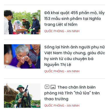
Đã khai quật 455 phần mộ, lấy
153 mẫu sinh phẩm tại Nghĩa
trang Liệt sĩ Nầm
QUỐC PHÒNG - AN NINH
Sống lại hình ảnh người phụ nữ
Việt Nam thủy chung, giàu đức
hy sinh từ câu chuyện bà
Nguyễn Thị Lệ
QUỐC PHÒNG - AN NINH
Theo chân lính biên
phòng Hà Tĩnh "thử lửa" trên
thao trường
QUỐC PHÒNG - AN NINH