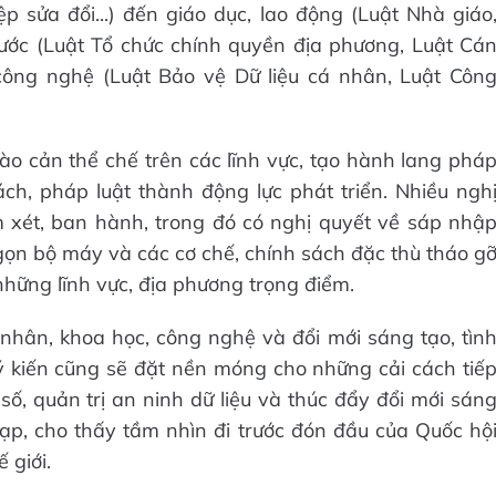
 sửa đổi...) đến giáo dục, lao động (Luật Nhà giáo
à nước (Luật Tổ chức chính quyền địa phương, Luật Cá
 công nghệ (Luật Bảo vệ Dữ liệu cá nhân, Luật Côn
ào cản thể chế trên các lĩnh vực, tạo hành lang phá
ch, pháp luật thành động lực phát triển. Nhiều ngh
 xét, ban hành, trong đó có nghị quyết về sáp nhậ
gọn bộ máy và các cơ chế, chính sách đặc thù tháo g
những lĩnh vực, địa phương trọng điểm.
á nhân, khoa học, công nghệ và đổi mới sáng tạo, tìn
 ý kiến cũng sẽ đặt nền móng cho những cải cách tiế
 số, quản trị an ninh dữ liệu và thúc đẩy đổi mới sán
tạp, cho thấy tầm nhìn đi trước đón đầu của Quốc hộ
 giới.