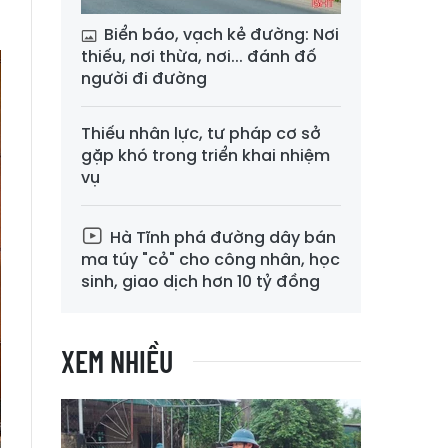
Biển báo, vạch kẻ đường: Nơi
thiếu, nơi thừa, nơi... đánh đố
người đi đường
Thiếu nhân lực, tư pháp cơ sở
gặp khó trong triển khai nhiệm
vụ
Hà Tĩnh phá đường dây bán
ma túy "cỏ" cho công nhân, học
sinh, giao dịch hơn 10 tỷ đồng
XEM NHIỀU