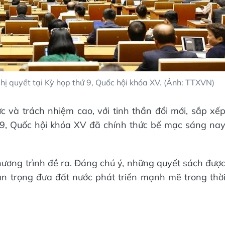
hị quyết tại Kỳ họp thứ 9, Quốc hội khóa XV. (Ảnh: TTXVN)
c và trách nhiệm cao, với tinh thần đổi mới, sắp xế
 9, Quốc hội khóa XV đã chính thức bế mạc sáng na
ương trình đề ra. Đáng chú ý, những quyết sách đượ
an trọng đưa đất nước phát triển mạnh mẽ trong thờ