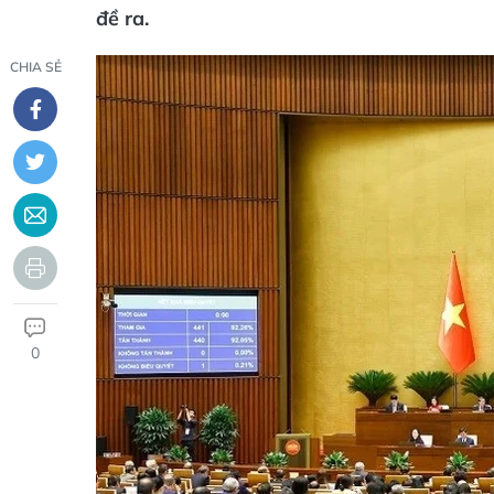
đề ra.
CHIA SẺ
0