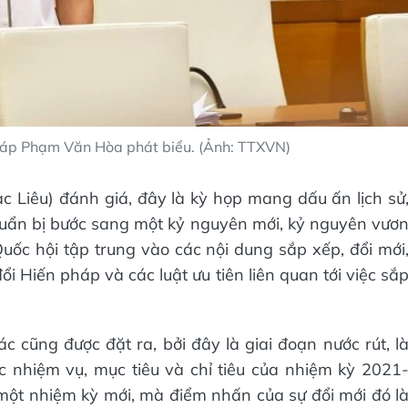
Tháp Phạm Văn Hòa phát biểu. (Ảnh: TTXVN)
c Liêu) đánh giá, đây là kỳ họp mang dấu ấn lịch sử
 chuẩn bị bước sang một kỷ nguyên mới, kỷ nguyên vươ
Quốc hội tập trung vào các nội dung sắp xếp, đổi mới
ổi Hiến pháp và các luật ưu tiên liên quan tới việc sắ
c cũng được đặt ra, bởi đây là giai đoạn nước rút, l
 nhiệm vụ, mục tiêu và chỉ tiêu của nhiệm kỳ 2021
một nhiệm kỳ mới, mà điểm nhấn của sự đổi mới đó l