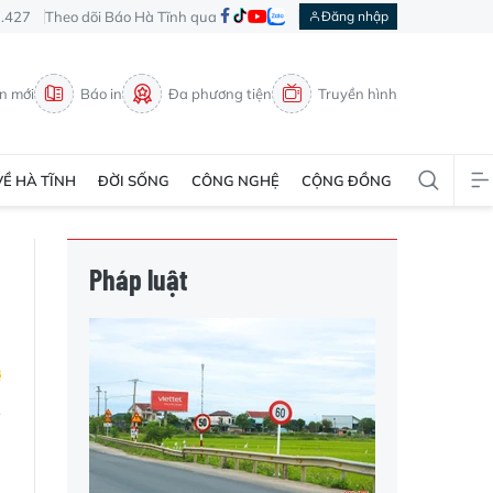
3.427
Theo dõi Báo Hà Tĩnh qua
Đăng nhập
in mới
Báo in
Đa phương tiện
Truyền hình
VỀ HÀ TĨNH
ĐỜI SỐNG
CÔNG NGHỆ
CỘNG ĐỒNG
Pháp luật
i
9