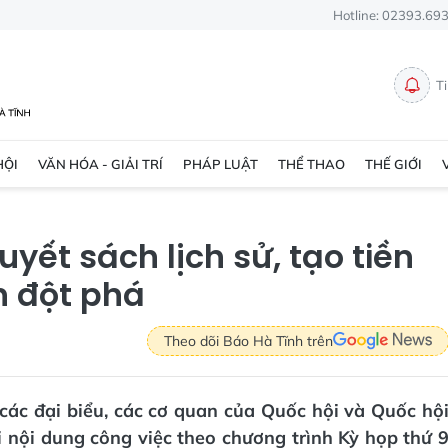
Hotline: 02393.69
T
HỘI
VĂN HÓA - GIẢI TRÍ
PHÁP LUẬT
THỂ THAO
THẾ GIỚI
yết sách lịch sử, tạo tiền
n đột phá
Theo dõi Báo Hà Tĩnh trên
các đại biểu, các cơ quan của Quốc hội và Quốc hộ
 nội dung công việc theo chương trình Kỳ họp thứ 