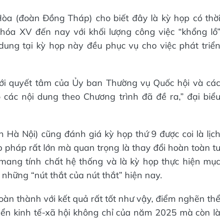
òa (đoàn Đồng Tháp) cho biết đây là kỳ họp có thờ
hóa XV đến nay với khối lượng công việc “khổng lồ
dung tại kỳ họp này đều phục vụ cho việc phát triể
 với quyết tâm của Ủy ban Thường vụ Quốc hội và cá
o các nội dung theo Chương trình đã đề ra,” đại biể
Hà Nội) cũng đánh giá kỳ họp thứ 9 được coi là lịc
ập pháp rất lớn mà quan trọng là thay đổi hoàn toàn t
 mang tính chất hệ thống và là kỳ họp thực hiện mụ
g những “nút thắt của nút thắt” hiện nay.
oàn thành với kết quả rất tốt như vậy, điểm nghẽn th
triển kinh tế-xã hội không chỉ của năm 2025 mà còn l