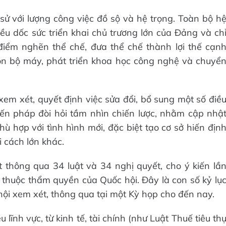
 sử với lượng công việc đồ sộ và hệ trọng. Toàn bộ h
ều dốc sức triển khai chủ trương lớn của Đảng và ch
iểm nghẽn thể chế, đưa thể chế thành lợi thế cạn
gọn bộ máy, phát triển khoa học công nghệ và chuyể
xem xét, quyết định việc sửa đổi, bổ sung một số điề
ến pháp đòi hỏi tầm nhìn chiến lược, nhằm cập nhậ
ù hợp với tình hình mới, đặc biệt tạo cơ sở hiến địn
i cách lớn khác.
 thông qua 34 luật và 34 nghị quyết, cho ý kiến lầ
g thuộc thẩm quyền của Quốc hội. Đây là con số kỷ lụ
 hội xem xét, thông qua tại một Kỳ họp cho đến nay.
 lĩnh vực, từ kinh tế, tài chính (như Luật Thuế tiêu th