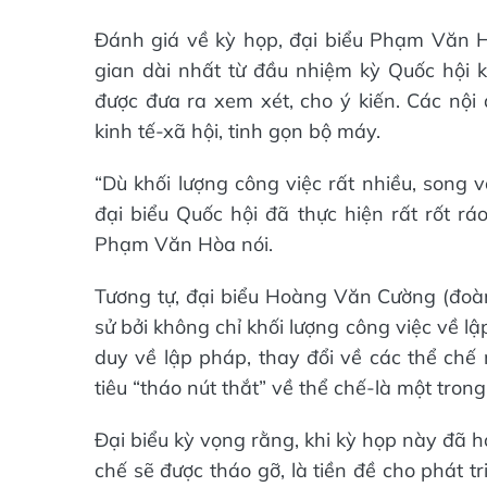
Đánh giá về kỳ họp, đại biểu Phạm Văn H
gian dài nhất từ đầu nhiệm kỳ Quốc hội k
được đưa ra xem xét, cho ý kiến. Các nội 
kinh tế-xã hội, tinh gọn bộ máy.
“Dù khối lượng công việc rất nhiều, song
đại biểu Quốc hội đã thực hiện rất rốt rá
Phạm Văn Hòa nói.
Tương tự, đại biểu Hoàng Văn Cường (đoàn 
sử bởi không chỉ khối lượng công việc về l
duy về lập pháp, thay đổi về các thể chế
tiêu “tháo nút thắt” về thể chế-là một tron
Đại biểu kỳ vọng rằng, khi kỳ họp này đã h
chế sẽ được tháo gỡ, là tiền đề cho phát 