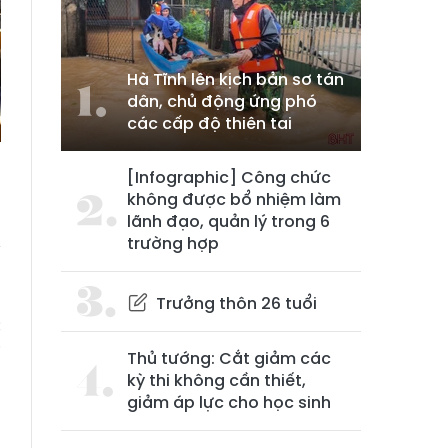
Hà Tĩnh lên kịch bản sơ tán
dân, chủ động ứng phó
các cấp độ thiên tai
[Infographic] Công chức
không được bổ nhiệm làm
p
lãnh đạo, quản lý trong 6
trường hợp
y
Trưởng thôn 26 tuổi
c
i
Thủ tướng: Cắt giảm các
kỳ thi không cần thiết,
giảm áp lực cho học sinh