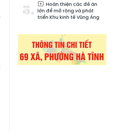
Hoàn thiện các đề án
ệ
lớn để mở rộng và phát
triển Khu kinh tế Vũng Áng
ỉ
h
n
u
t
h
n
c
ụ