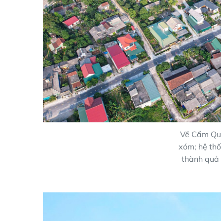
Về Cẩm Qua
xóm; hệ thố
thành quả 