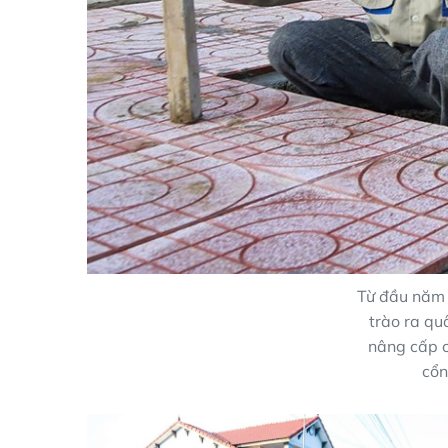
Từ đầu năm
trào ra qu
nâng cấp c
cổn