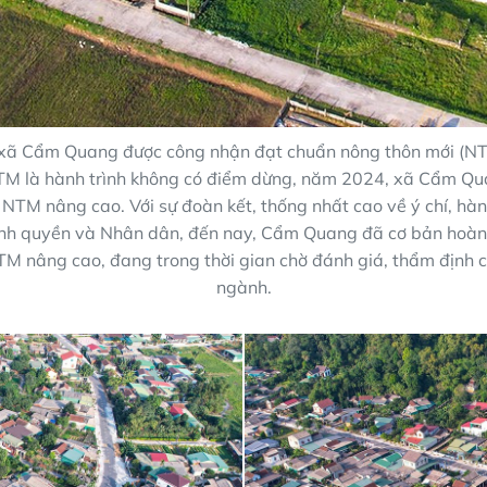
ã Cẩm Quang được công nhận đạt chuẩn nông thôn mới (NT
M là hành trình không có điểm dừng, năm 2024, xã Cẩm Q
h NTM nâng cao. Với sự đoàn kết, thống nhất cao về ý chí, hà
ính quyền và Nhân dân, đến nay, Cẩm Quang đã cơ bản hoàn
NTM nâng cao, đang trong thời gian chờ đánh giá, thẩm định c
ngành.