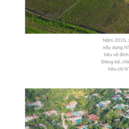
Năm 2015, x
xây dựng NT
tiêu về đíc
Đảng bộ, ch
tiêu chí 