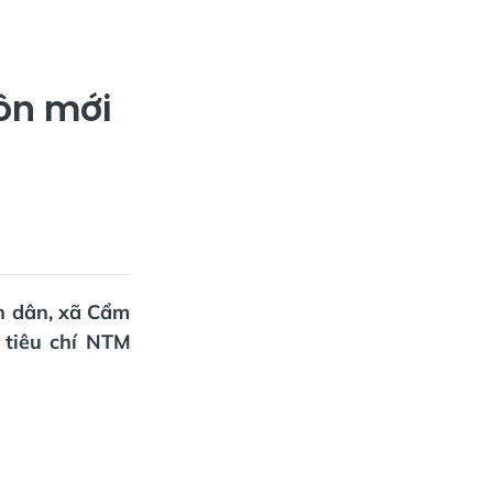
ôn mới
àn dân, xã Cẩm
 tiêu chí NTM