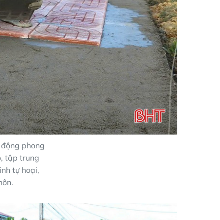
 động phong
, tập trung
nh tự hoại,
hôn.