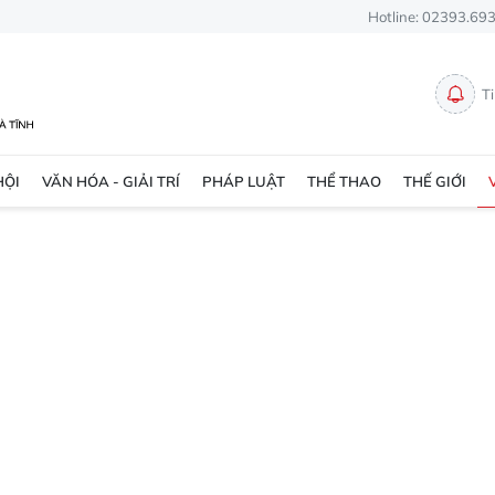
Hotline: 02393.69
T
HỘI
VĂN HÓA - GIẢI TRÍ
PHÁP LUẬT
THỂ THAO
THẾ GIỚI