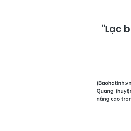
"Lạc 
(Baohatinh.vn
Quang (huyện
nâng cao tro