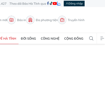
3.427
Theo dõi Báo Hà Tĩnh qua
Đăng nhập
in mới
Báo in
Đa phương tiện
Truyền hình
VỀ HÀ TĨNH
ĐỜI SỐNG
CÔNG NGHỆ
CỘNG ĐỒNG