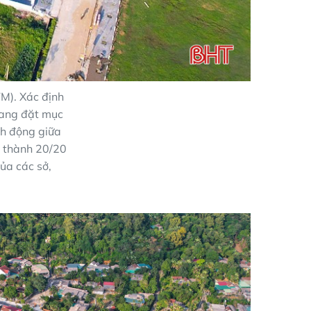
M). Xác định
uang đặt mục
nh động giữa
 thành 20/20
ủa các sở,