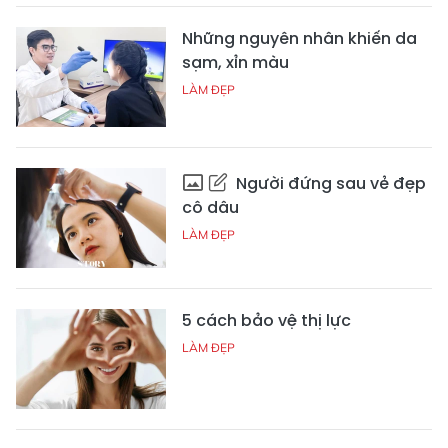
Những nguyên nhân khiến da
sạm, xỉn màu
LÀM ĐẸP
Người đứng sau vẻ đẹp
cô dâu
LÀM ĐẸP
5 cách bảo vệ thị lực
LÀM ĐẸP