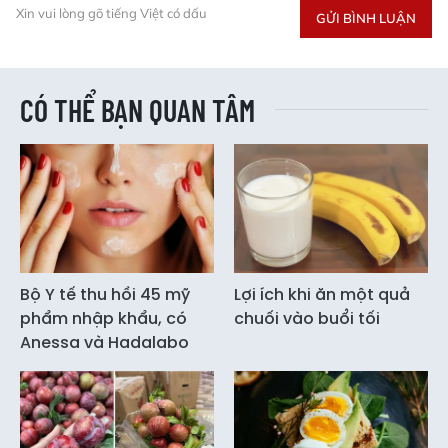
Xin vui lòng gõ tiếng Việt có dấu
GỬI BÌNH LUẬN
CÓ THỂ BẠN QUAN TÂM
Bộ Y tế thu hồi 45 mỹ
Lợi ích khi ăn một quả
phẩm nhập khẩu, có
chuối vào buổi tối
Anessa và Hadalabo