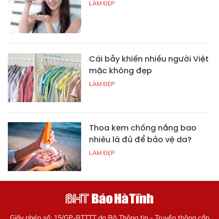
LÀM ĐẸP
Cái bẫy khiến nhiều người Việt
mặc không đẹp
LÀM ĐẸP
Thoa kem chống nắng bao
nhiêu là đủ để bảo vệ da?
LÀM ĐẸP
Giấy phép số: 15/GP-BTTTT do Bộ Thông tin - Truyền thông cấp