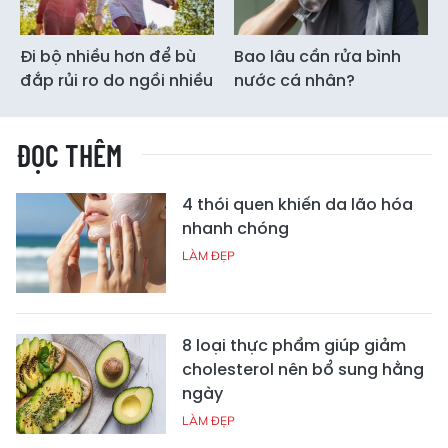
Đi bộ nhiều hơn để bù
Bao lâu cần rửa bình
đắp rủi ro do ngồi nhiều
nước cá nhân?
ĐỌC THÊM
4 thói quen khiến da lão hóa
nhanh chóng
LÀM ĐẸP
8 loại thực phẩm giúp giảm
cholesterol nên bổ sung hằng
ngày
LÀM ĐẸP