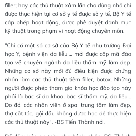
filler; hay các thủ thuật xâm lấn cho dùng nhỏ chỉ
được thực hiện tại cơ sở y tế được sở y tế, Bộ Y tế
cấp phép hoạt động, được phê duyệt danh mục
kỹ thuật trong phạm vi hoạt động chuyên môn.
"Chỉ có một số cơ sở của Bộ Y tế như trường Đại
học Y, bệnh viện da liễu,... mới được cấp mã đào
tạo về chuyên ngành da liễu thẩm mỹ làm đẹp.
Những cơ sở này mới đủ điều kiện được chứng
nhận làm các thủ thuật tiêm filler, botox. Những
người được phép tham gia khóa học đào tạo này
phải là bác sĩ đa khoa, bác sĩ thẩm mỹ, da liễu...
Do đó, các nhân viên ở spa, trung tâm làm đẹp,
thợ cắt tóc, gội đầu không được học để thực hiện
các thủ thuật này". -BS Tiến Thành nói.