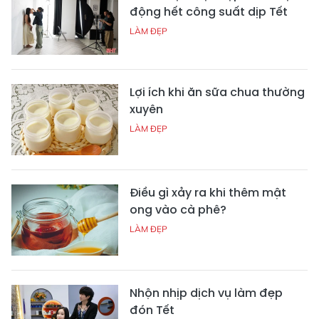
động hết công suất dịp Tết
LÀM ĐẸP
Lợi ích khi ăn sữa chua thường
xuyên
LÀM ĐẸP
Điều gì xảy ra khi thêm mật
ong vào cà phê?
LÀM ĐẸP
Nhộn nhịp dịch vụ làm đẹp
đón Tết