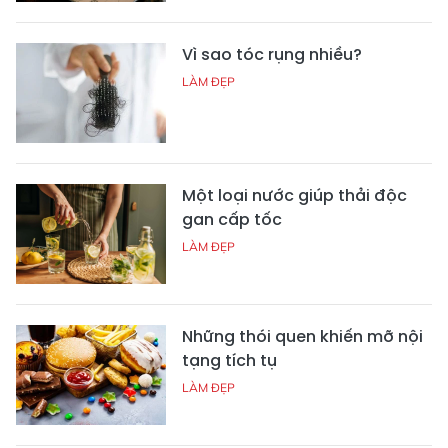
Vì sao tóc rụng nhiều?
LÀM ĐẸP
Một loại nước giúp thải độc
gan cấp tốc
LÀM ĐẸP
Những thói quen khiến mỡ nội
tạng tích tụ
LÀM ĐẸP