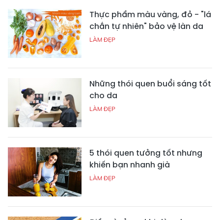
Thực phẩm màu vàng, đỏ - "lá
chắn tự nhiên" bảo vệ làn da
LÀM ĐẸP
Những thói quen buổi sáng tốt
cho da
LÀM ĐẸP
5 thói quen tưởng tốt nhưng
khiến bạn nhanh già
LÀM ĐẸP