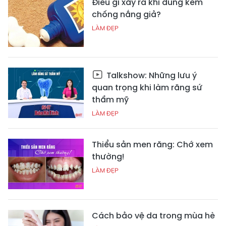
Điều gì xảy ra khi dùng kem
chống nắng giả?
LÀM ĐẸP
Talkshow: Những lưu ý
quan trọng khi làm răng sứ
thẩm mỹ
LÀM ĐẸP
Thiểu sản men răng: Chớ xem
thường!
LÀM ĐẸP
Cách bảo vệ da trong mùa hè