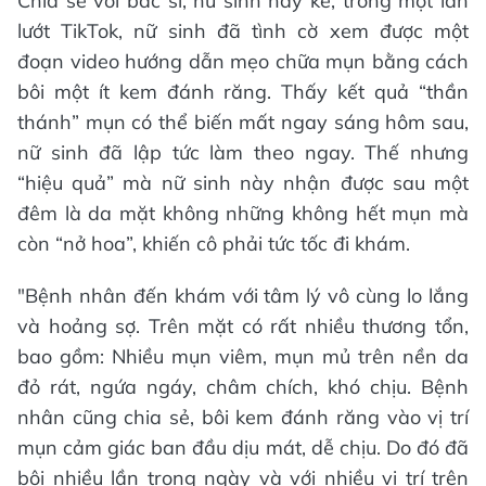
Chia sẻ với bác sĩ, nữ sinh này kể, trong một lần
lướt TikTok, nữ sinh đã tình cờ xem được một
đoạn video hướng dẫn mẹo chữa mụn bằng cách
bôi một ít kem đánh răng. Thấy kết quả “thần
thánh” mụn có thể biến mất ngay sáng hôm sau,
nữ sinh đã lập tức làm theo ngay. Thế nhưng
“hiệu quả” mà nữ sinh này nhận được sau một
đêm là da mặt không những không hết mụn mà
còn “nở hoa”, khiến cô phải tức tốc đi khám.
"Bệnh nhân đến khám với tâm lý vô cùng lo lắng
và hoảng sợ. Trên mặt có rất nhiều thương tổn,
bao gồm: Nhiều mụn viêm, mụn mủ trên nền da
đỏ rát, ngứa ngáy, châm chích, khó chịu. Bệnh
nhân cũng chia sẻ, bôi kem đánh răng vào vị trí
mụn cảm giác ban đầu dịu mát, dễ chịu. Do đó đã
bôi nhiều lần trong ngày và với nhiều vị trí trên