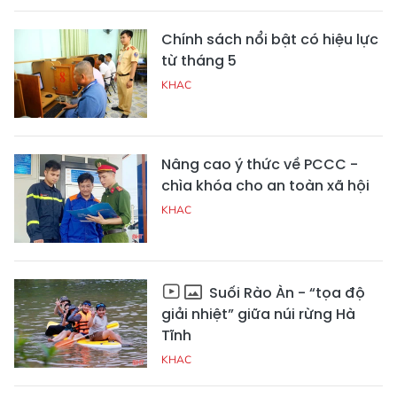
Chính sách nổi bật có hiệu lực
từ tháng 5
KHAC
Nâng cao ý thức về PCCC -
chìa khóa cho an toàn xã hội
KHAC
Suối Rào Àn - “tọa độ
giải nhiệt” giữa núi rừng Hà
Tĩnh
KHAC