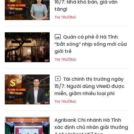
16/7: Nhà khó bán, giá vẫn
tăng!
THỊ TRƯỜNG
Quán cà phê ở Hà Tĩnh
“bắt sóng” nhịp sống mới của
giới trẻ
THỊ TRƯỜNG
Tài chính thị trường ngày
15/7: Người dùng VNeID được
miễn, giảm nhiều loại phí
THỊ TRƯỜNG
Agribank Chi nhánh Hà Tĩnh
xác định chủ nhân giải thưởng