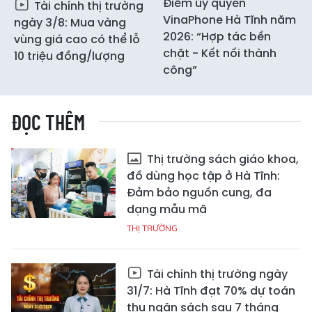
Điểm ủy quyền
Tài chính thị trường
VinaPhone Hà Tĩnh năm
ngày 3/8: Mua vàng
2026: “Hợp tác bền
vùng giá cao có thể lỗ
chặt - Kết nối thành
10 triệu đồng/lượng
công”
ĐỌC THÊM
Thị trường sách giáo khoa,
đồ dùng học tập ở Hà Tĩnh:
Đảm bảo nguồn cung, đa
dạng mẫu mã
THỊ TRƯỜNG
Tài chính thị trường ngày
31/7: Hà Tĩnh đạt 70% dự toán
thu ngân sách sau 7 tháng