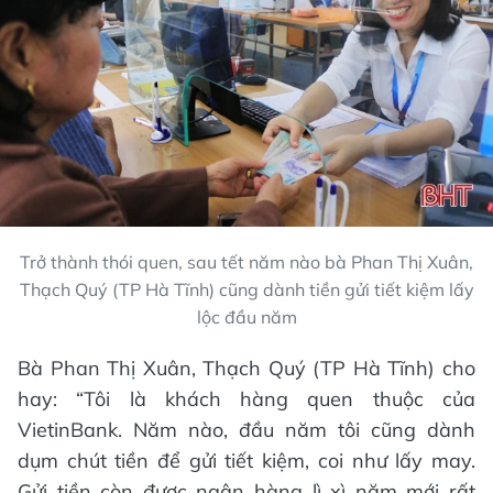
Trở thành thói quen, sau tết năm nào bà Phan Thị Xuân,
Thạch Quý (TP Hà Tĩnh) cũng dành tiền gửi tiết kiệm lấy
lộc đầu năm
Bà Phan Thị Xuân, Thạch Quý (TP Hà Tĩnh) cho
hay: “Tôi là khách hàng quen thuộc của
VietinBank. Năm nào, đầu năm tôi cũng dành
dụm chút tiền để gửi tiết kiệm, coi như lấy may.
Gửi tiền còn được ngân hàng lì xì năm mới rất