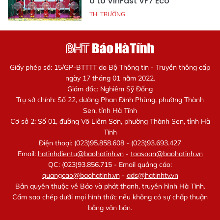
ô tô VinFast VF7 Eco
THỊ TRƯỜNG
Giấy phép số: 15/GP-BTTTT do Bộ Thông tin - Truyền thông cấp
ngày 17 tháng 01 năm 2022.
Giám đốc: Nghiêm Sỹ Đống
Trụ sở chính: Số 22, đường Phan Đình Phùng, phường Thành
Sen, tỉnh Hà Tĩnh
Cơ sở 2: Số 01, đường Võ Liêm Sơn, phường Thành Sen, tỉnh Hà
Tĩnh
Điện thoại: (023)95.858.608 - (023)93.693.427
Email:
hatinhdientu@baohatinh.vn
-
toasoan@baohatinh.vn
QC: (023)93.856.715 - Email quảng cáo:
quangcao@baohatinh.vn
-
ads@hatinhtv.vn
Bản quyền thuộc về Báo và phát thanh, truyền hình Hà Tĩnh.
Cấm sao chép dưới mọi hình thức nếu không có sự chấp thuận
bằng văn bản.