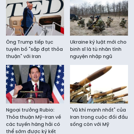
Ông Trump tiếp tục
Ukraine ký luật mới cho
tuyên bố "sắp đạt thỏa
binh sĩ là tù nhân tình
thuận" với Iran
nguyện nhập ngũ
Ngoại trưởng Rubio:
"Vũ khí mạnh nhất" của
Thỏa thuận Mỹ-Iran về
Iran trong cuộc đối đầu
các tuyến hàng hải có
sống còn với Mỹ
thể sớm được ký kết