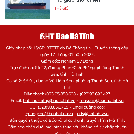
mỏ giữa thời chiến
THẾ GIỚI
Giấy phép số: 15/GP-BTTTT do Bộ Thông tin - Truyền thông cấp
ngày 17 tháng 01 năm 2022.
Giám đốc: Nghiêm Sỹ Đống
Trụ sở chính: Số 22, đường Phan Đình Phùng, phường Thành
Sen, tỉnh Hà Tĩnh
Cơ sở 2: Số 01, đường Võ Liêm Sơn, phường Thành Sen, tỉnh Hà
Tĩnh
Điện thoại: (023)95.858.608 - (023)93.693.427
Email:
hatinhdientu@baohatinh.vn
-
toasoan@baohatinh.vn
QC: (023)93.856.715 - Email quảng cáo:
quangcao@baohatinh.vn
-
ads@hatinhtv.vn
Bản quyền thuộc về Báo và phát thanh, truyền hình Hà Tĩnh.
Cấm sao chép dưới mọi hình thức nếu không có sự chấp thuận
bằng văn bản.