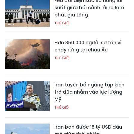
Fed đối diện sức ép nâng lãi
suất giữa bối cảnh rủi ro lạm
phát gia tăng
THẾ GIỚI
Hơn 350.000 người sơ tán vì
cháy rừng tại châu Âu
THẾ GIỚI
Iran tuyên bố ngừng tập kích
trả đũa nhằm vào lực lượng
Mỹ
THẾ GIỚI
Iran bán được 18 tỷ USD dầu