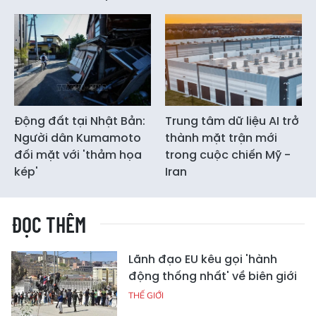
Động đất tại Nhật Bản:
Trung tâm dữ liệu AI trở
Người dân Kumamoto
thành mặt trận mới
đối mặt với 'thảm họa
trong cuộc chiến Mỹ -
kép'
Iran
ĐỌC THÊM
Lãnh đạo EU kêu gọi 'hành
động thống nhất' về biên giới
THẾ GIỚI