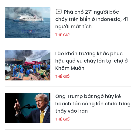
Phà chở 271 người bốc
cháy trên biển ở Indonesia, 41
người mất tích
THẾ GIỚI
Lào khẩn trương khắc phục
hậu quả vụ cháy lớn tại chợ ở
Khăm Muồn
THẾ GIỚI
Ông Trump bất ngờ hủy kế
hoạch tấn công lớn chưa từng
thấy vào Iran
THẾ GIỚI