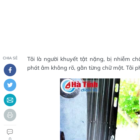
Tôi là người khuyết tật nặng, bị nhiễm c
CHIA SẺ
phát âm không rõ, gằn từng chữ một. Tôi ph
0