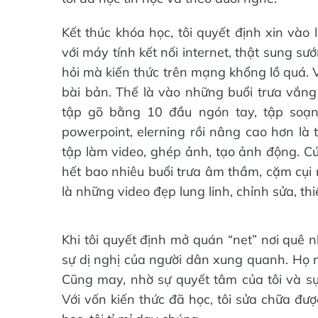
Kết thúc khóa học, tôi quyết định xin vào
với máy tính kết nối internet, thật sung sướ
hỏi mà kiến thức trên mạng khổng lồ quá. V
bài bản. Thế là vào những buổi trưa vắng 
tập gõ bằng 10 đầu ngón tay, tập soạn
powerpoint, elerning rồi nâng cao hơn là 
tập làm video, ghép ảnh, tạo ảnh động. Cứ 
hết bao nhiêu buổi trưa âm thầm, cặm cụi 
là những video đẹp lung linh, chỉnh sửa, thi
Khi tôi quyết định mở quán “net” nơi quê 
sự dị nghị của người dân xung quanh. Họ ng
Cũng may, nhờ sự quyết tâm của tôi và s
Với vốn kiến thức đã học, tôi sửa chữa đượ