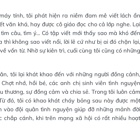
áy tính, tôi phát hiện ra niềm đam mê viết lách ẩ
ết văn khá, hay được cô giáo đọc cho cả lớp nghe. Lạ
tìm câu, tìm ý… Có tập viết mới thấy sao mà khó đế
a thì không sao viết nổi, lời lẽ cứ như bị ai đó chặn lại
ề vốn từ. Nhờ sự kiên trì, cuối cùng tôi cũng có nhữn
ân, tôi lại khát khao đến với những người đồng cảnh
Chợt nhớ, hồi bé, các anh chị sinh viên tình nguyệ
 thương, sự đồng cảm và chia sẻ. Trong tôi luôn cả
Từ đó, tôi có khao khát cháy bỏng sau này được mộ
h vào đội quân tình nguyện giúp đỡ những mảnh đờ
chắp cánh, khi trên mạng xã hội có rất nhiều hoạ