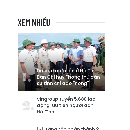
XEM NHIỀU
Dự báo mưa lớn ở Hà Tĩnh:
,
Ban Chỉ huy Phòng thủ dân
sự tỉnh chỉ đạo "nóng"
Vingroup tuyển 5.680 lao
động, ưu tiên người dân
Hà Tĩnh
Tăng tốc hoàn thành 2