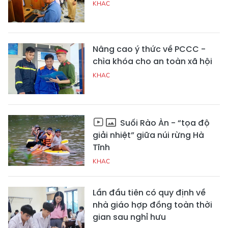
KHAC
Nâng cao ý thức về PCCC -
chìa khóa cho an toàn xã hội
KHAC
Suối Rào Àn - “tọa độ
giải nhiệt” giữa núi rừng Hà
Tĩnh
KHAC
Lần đầu tiên có quy định về
nhà giáo hợp đồng toàn thời
gian sau nghỉ hưu