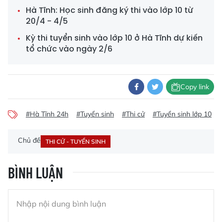
Hà Tĩnh: Học sinh đăng ký thi vào lớp 10 từ
20/4 - 4/5
Kỳ thi tuyển sinh vào lớp 10 ở Hà Tĩnh dự kiến
tổ chức vào ngày 2/6
Copy link
#Hà Tĩnh 24h
#Tuyển sinh
#Thi cử
#Tuyển sinh lớp 10
Chủ đề
THI CỬ - TUYỂN SINH
BÌNH LUẬN