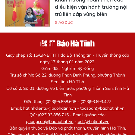
điều kiện vận hành trường nội
trú liên cấp vùng biên
GIÁO DỤC
Giấy phép số: 15/GP-BTTTT do Bộ Thông tin - Truyền thông cấp
ngày 17 tháng 01 năm 2022.
Giám đốc: Nghiêm Sỹ Đống
Trụ sở chính: Số 22, đường Phan Đình Phùng, phường Thành
Sen, tỉnh Hà Tĩnh
Cơ sở 2: Số 01, đường Võ Liêm Sơn, phường Thành Sen, tỉnh Hà
Tĩnh
Điện thoại: (023)95.858.608 - (023)93.693.427
Email:
hatinhdientu@baohatinh.vn
-
toasoan@baohatinh.vn
QC: (023)93.856.715 - Email quảng cáo:
quangcao@baohatinh.vn
-
ads@hatinhtv.vn
Bản quyền thuộc về Báo và phát thanh, truyền hình Hà Tĩnh.
Cấm sao chép dưới mọi hình thức nếu không có sự chấp thuận