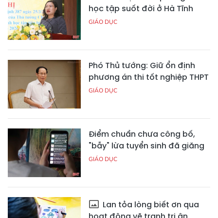
học tập suốt đời ở Hà Tĩnh
GIÁO DỤC
Phó Thủ tướng: Giữ ổn định
phương án thi tốt nghiệp THPT
GIÁO DỤC
Điểm chuẩn chưa công bố,
"bẫy" lừa tuyển sinh đã giăng
GIÁO DỤC
Lan tỏa lòng biết ơn qua
hoạt động vẽ tranh tri ân