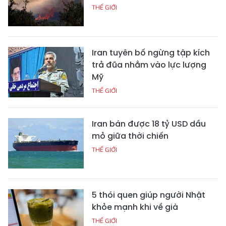
THẾ GIỚI
Iran tuyên bố ngừng tập kích
trả đũa nhằm vào lực lượng
Mỹ
THẾ GIỚI
Iran bán được 18 tỷ USD dầu
mỏ giữa thời chiến
THẾ GIỚI
5 thói quen giúp người Nhật
khỏe mạnh khi về già
THẾ GIỚI