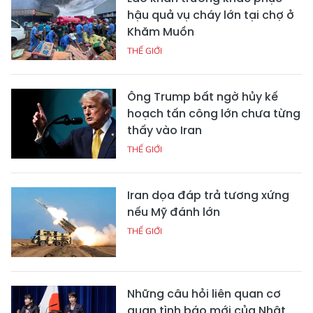
hậu quả vụ cháy lớn tại chợ ở
Khăm Muồn
THẾ GIỚI
Ông Trump bất ngờ hủy kế
hoạch tấn công lớn chưa từng
thấy vào Iran
THẾ GIỚI
Iran dọa đáp trả tương xứng
nếu Mỹ đánh lớn
THẾ GIỚI
Những câu hỏi liên quan cơ
quan tình báo mới của Nhật