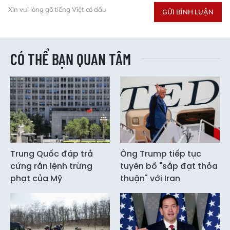
Xin vui lòng gõ tiếng Việt có dấu
GỬI BÌNH LUẬN
CÓ THỂ BẠN QUAN TÂM
Trung Quốc đáp trả
Ông Trump tiếp tục
cứng rắn lệnh trừng
tuyên bố "sắp đạt thỏa
phạt của Mỹ
thuận" với Iran