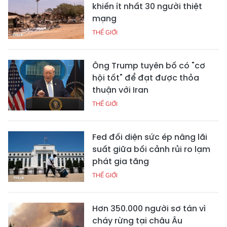
khiến ít nhất 30 người thiệt
mạng
THẾ GIỚI
Ông Trump tuyên bố có "cơ
hội tốt" để đạt được thỏa
thuận với Iran
THẾ GIỚI
Fed đối diện sức ép nâng lãi
suất giữa bối cảnh rủi ro lạm
phát gia tăng
THẾ GIỚI
Hơn 350.000 người sơ tán vì
cháy rừng tại châu Âu