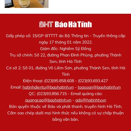
Giấy phép số: 15/GP-BTTTT do Bộ Thông tin - Truyền thông cấp
ngày 17 tháng 01 năm 2022.
Giám đốc: Nghiêm Sỹ Đống
Trụ sở chính: Số 22, đường Phan Đình Phùng, phường Thành
Sen, tỉnh Hà Tĩnh
Cơ sở 2: Số 01, đường Võ Liêm Sơn, phường Thành Sen, tỉnh Hà
Tĩnh
Điện thoại: (023)95.858.608 - (023)93.693.427
Email:
hatinhdientu@baohatinh.vn
-
toasoan@baohatinh.vn
QC: (023)93.856.715 - Email quảng cáo:
quangcao@baohatinh.vn
-
ads@hatinhtv.vn
Bản quyền thuộc về Báo và phát thanh, truyền hình Hà Tĩnh.
Cấm sao chép dưới mọi hình thức nếu không có sự chấp thuận
bằng văn bản.