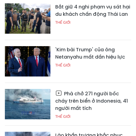
Bắt giữ 4 nghi phạm vụ sát hại
du khách chấn động Thái Lan
THẾ GIỚI
'Kim bài Trump' của ông
Netanyahu mất dần hiệu lực
THẾ GIỚI
Phà chở 271 người bốc
cháy trên biển ở Indonesia, 41
người mất tích
THẾ GIỚI
Lào khẩn trương khắc phục