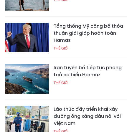
Tổng thống Mỹ công bố thỏa
thuận giải giáp hoàn toàn
Hamas
THẾ GIỚI
Iran tuyên bố tiếp tục phong
toả eo biển Hormuz
THẾ GIỚI
Lào thúc đẩy triển khai xây
đường ống xăng dầu nối với
Việt Nam
THẾ GIỚI