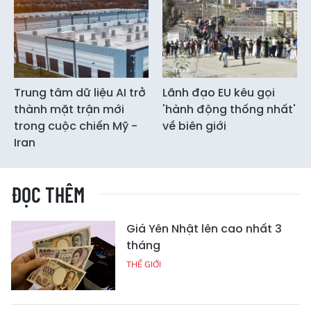
Trung tâm dữ liệu AI trở
Lãnh đạo EU kêu gọi
thành mặt trận mới
'hành động thống nhất'
trong cuộc chiến Mỹ -
về biên giới
Iran
ĐỌC THÊM
Giá Yên Nhật lên cao nhất 3
tháng
THẾ GIỚI