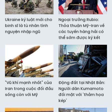
Ukraine ký luật mới cho
Ngoại trưởng Rubio:
binh sĩ là tù nhân tình
Thỏa thuận Mỹ-Iran về
nguyện nhập ngũ
các tuyến hàng hải có
thể sớm được ký kết
"Vũ khí mạnh nhất" của
Động đất tại Nhật Bản:
Iran trong cuộc đối đầu
Người dân Kumamoto
sống còn với Mỹ
đối mặt với 'thảm họa
kép'