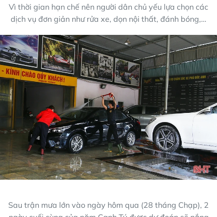
Vì thời gian hạn chế nên người dân chủ yếu lựa chọn các
dịch vụ đơn giản như rửa xe, dọn nội thất, đánh bóng,…
Sau trận mưa lớn vào ngày hôm qua (28 tháng Chạp), 2
ngày cuối cùng của năm Canh Tý được dự đoán sẽ nắng