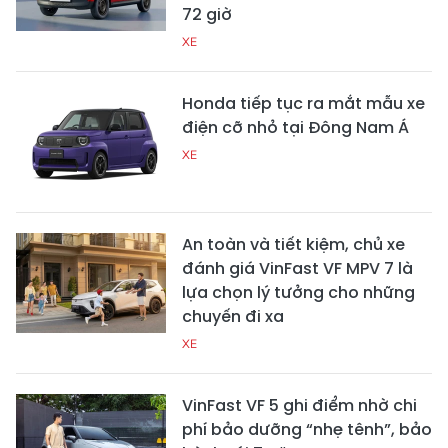
72 giờ
XE
Honda tiếp tục ra mắt mẫu xe
điện cỡ nhỏ tại Đông Nam Á
XE
An toàn và tiết kiệm, chủ xe
đánh giá VinFast VF MPV 7 là
lựa chọn lý tưởng cho những
chuyến đi xa
XE
VinFast VF 5 ghi điểm nhờ chi
phí bảo dưỡng “nhẹ tênh”, bảo