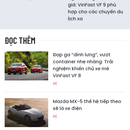
giá: VinFast VF 9 phù
hợp cho các chuyến du
lịch xa
ĐỌC THÊM
Đạp ga “dính lưng”, vượt
container nhẹ nhàng: Trải
nghiệm khiến chủ xe mê
VinFast VF 8
XE
Mazda MX-5 thế hệ tiếp theo
sẽ là xe điện
XE