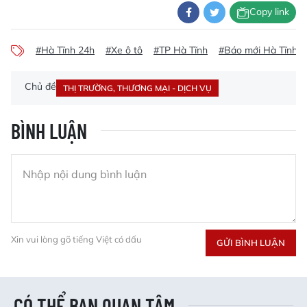
Copy link
#Hà Tĩnh 24h
#Xe ô tô
#TP Hà Tĩnh
#Báo mới Hà Tĩnh
Chủ đề
THỊ TRƯỜNG, THƯƠNG MẠI - DỊCH VỤ
BÌNH LUẬN
Xin vui lòng gõ tiếng Việt có dấu
GỬI BÌNH LUẬN
CÓ THỂ BẠN QUAN TÂM