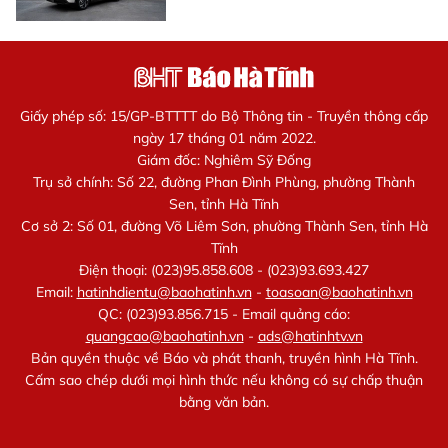
Giấy phép số: 15/GP-BTTTT do Bộ Thông tin - Truyền thông cấp
ngày 17 tháng 01 năm 2022.
Giám đốc: Nghiêm Sỹ Đống
Trụ sở chính: Số 22, đường Phan Đình Phùng, phường Thành
Sen, tỉnh Hà Tĩnh
Cơ sở 2: Số 01, đường Võ Liêm Sơn, phường Thành Sen, tỉnh Hà
Tĩnh
Điện thoại: (023)95.858.608 - (023)93.693.427
Email:
hatinhdientu@baohatinh.vn
-
toasoan@baohatinh.vn
QC: (023)93.856.715 - Email quảng cáo:
quangcao@baohatinh.vn
-
ads@hatinhtv.vn
Bản quyền thuộc về Báo và phát thanh, truyền hình Hà Tĩnh.
Cấm sao chép dưới mọi hình thức nếu không có sự chấp thuận
bằng văn bản.