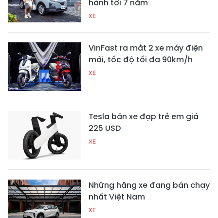
hành tới 7 năm
XE
VinFast ra mắt 2 xe máy điện
mới, tốc độ tối đa 90km/h
XE
Tesla bán xe đạp trẻ em giá
225 USD
XE
Những hãng xe đang bán chạy
nhất Việt Nam
XE