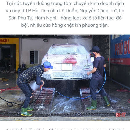
Tại các tuyến đường trung tâm chuyên kinh doanh dịch
vụ này ở TP Hà Tĩnh như Lê Duẩn, Nguyễn Công Trứ, La
Sơn Phu Tử, Hàm Nghi… hàng loạt xe ô tô liên tục “đổ
bộ”, nhiều cửa hàng chật kín phương tiện.