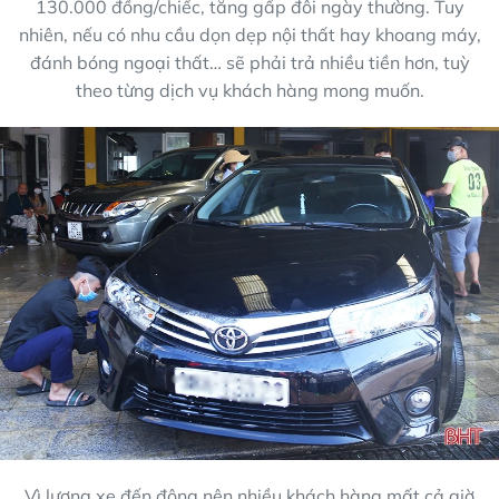
130.000 đồng/chiếc, tăng gấp đôi ngày thường. Tuy
nhiên, nếu có nhu cầu dọn dẹp nội thất hay khoang máy,
đánh bóng ngoại thất… sẽ phải trả nhiều tiền hơn, tuỳ
theo từng dịch vụ khách hàng mong muốn.
Vì lượng xe đến đông nên nhiều khách hàng mất cả giờ