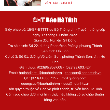
VĂN HÓA - GIẢI TRÍ
Giấy phép số: 15/GP-BTTTT do Bộ Thông tin - Truyền thông cấp
ngày 17 tháng 01 năm 2022.
Giám đốc: Nghiêm Sỹ Đống
Trụ sở chính: Số 22, đường Phan Đình Phùng, phường Thành
Sen, tỉnh Hà Tĩnh
Cơ sở 2: Số 01, đường Võ Liêm Sơn, phường Thành Sen, tỉnh Hà
Tĩnh
Điện thoại: (023)95.858.608 - (023)93.693.427
Email:
hatinhdientu@baohatinh.vn
-
toasoan@baohatinh.vn
QC: (023)93.856.715 - Email quảng cáo:
quangcao@baohatinh.vn
-
ads@hatinhtv.vn
Bản quyền thuộc về Báo và phát thanh, truyền hình Hà Tĩnh.
Cấm sao chép dưới mọi hình thức nếu không có sự chấp thuận
bằng văn bản.