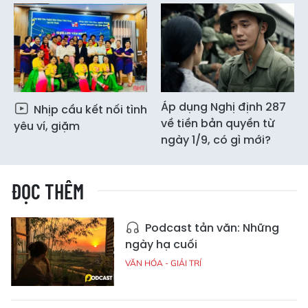
Áp dụng Nghị định 287
Nhịp cầu kết nối tình
về tiền bản quyền từ
yêu ví, giặm
ngày 1/9, có gì mới?
ĐỌC THÊM
Podcast tản văn: Những
ngày hạ cuối
VĂN HÓA - GIẢI TRÍ