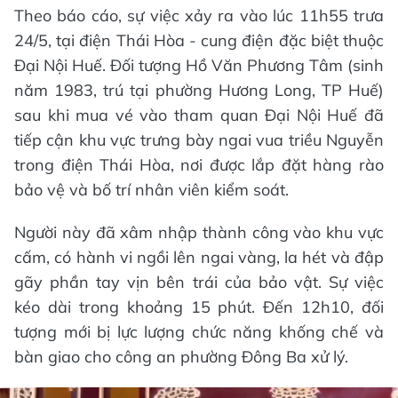
Theo báo cáo, sự việc xảy ra vào lúc 11h55 trưa
24/5, tại điện Thái Hòa - cung điện đặc biệt thuộc
Đại Nội Huế. Đối tượng Hồ Văn Phương Tâm (sinh
năm 1983, trú tại phường Hương Long, TP Huế)
sau khi mua vé vào tham quan Đại Nội Huế đã
tiếp cận khu vực trưng bày ngai vua triều Nguyễn
trong điện Thái Hòa, nơi được lắp đặt hàng rào
bảo vệ và bố trí nhân viên kiểm soát.
Người này đã xâm nhập thành công vào khu vực
cấm, có hành vi ngồi lên ngai vàng, la hét và đập
gãy phần tay vịn bên trái của bảo vật. Sự việc
kéo dài trong khoảng 15 phút. Đến 12h10, đối
tượng mới bị lực lượng chức năng khống chế và
bàn giao cho công an phường Đông Ba xử lý.