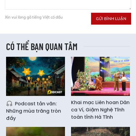
Xin vui lòng gõ tiếng Việt có dấu
GỬI BÌNH LUẬN
CÓ THỂ BẠN QUAN TÂM
Khai mạc Liên hoan Dân
Podcast tản văn:
ca Ví, Giặm Nghệ Tĩnh
Những mùa trăng tròn
toàn tỉnh Hà Tĩnh
đầy