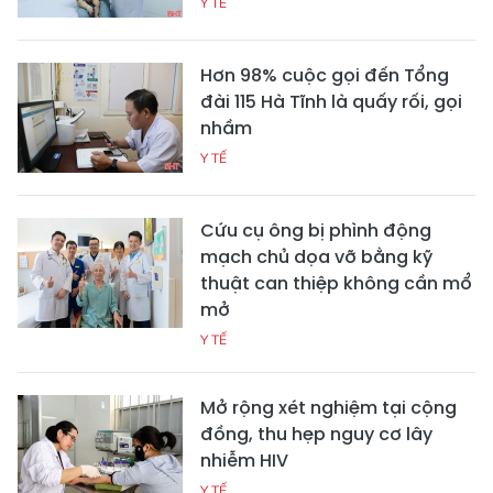
Y TẾ
Hơn 98% cuộc gọi đến Tổng
đài 115 Hà Tĩnh là quấy rối, gọi
nhầm
Y TẾ
Cứu cụ ông bị phình động
mạch chủ dọa vỡ bằng kỹ
thuật can thiệp không cần mổ
mở
Y TẾ
Mở rộng xét nghiệm tại cộng
đồng, thu hẹp nguy cơ lây
nhiễm HIV
Y TẾ