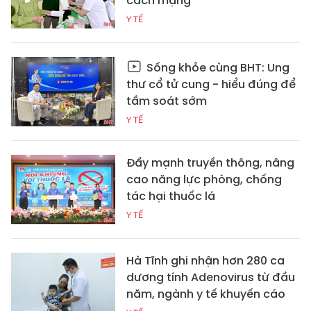
cách mạng
Y TẾ
Sống khỏe cùng BHT: Ung
thư cổ tử cung - hiểu đúng để
tầm soát sớm
Y TẾ
Đẩy mạnh truyền thông, nâng
cao năng lực phòng, chống
tác hại thuốc lá
Y TẾ
Hà Tĩnh ghi nhận hơn 280 ca
dương tính Adenovirus từ đầu
năm, ngành y tế khuyến cáo