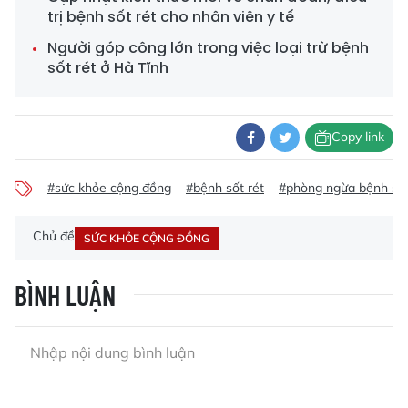
trị bệnh sốt rét cho nhân viên y tế
Người góp công lớn trong việc loại trừ bệnh
sốt rét ở Hà Tĩnh
Copy link
#sức khỏe cộng đồng
#bệnh sốt rét
#phòng ngừa bệnh sốt
Chủ đề
SỨC KHỎE CỘNG ĐỒNG
BÌNH LUẬN