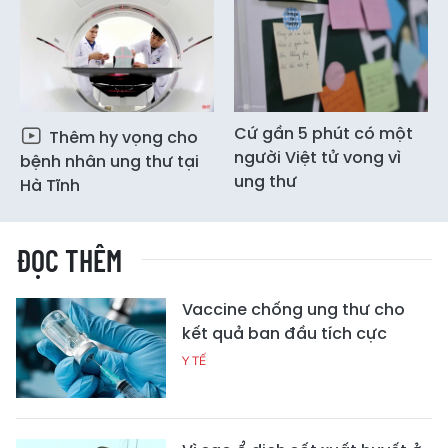
Cứ gần 5 phút có một
Thêm hy vọng cho
người Việt tử vong vì
bệnh nhân ung thư tại
ung thư
Hà Tĩnh
ĐỌC THÊM
Vaccine chống ung thư cho
kết quả ban đầu tích cực
Y TẾ