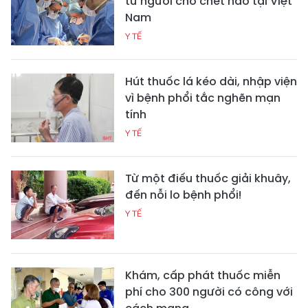
từ người cho chết não tại Việt
Nam
Y TẾ
Hút thuốc lá kéo dài, nhập viện
vì bệnh phổi tắc nghẽn mạn
tính
Y TẾ
Từ một điếu thuốc giải khuây,
đến nỗi lo bệnh phổi!
Y TẾ
Khám, cấp phát thuốc miễn
phí cho 300 người có công với