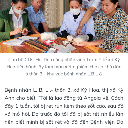
Cán bộ CDC Hà Tĩnh cùng nhân viên Trạm Y tế xã Kỳ
Hoa tiến hành lấy lam máu xét nghiệm cho các hộ dân
ở thôn 3 - khu vực bệnh nhân L.B.L ở.
Bệnh nhân L. B. L .- thôn 3, xã Kỳ Hoa, thị xã Kỳ
Anh cho biết: “Tôi là lao động từ Angola về. Cách
đây 1 tuần, tôi bị rét run kèm theo sốt cao, sau đó
vã mồ hôi. Do trước đó tôi đã bị sốt rét nhiều lần
nên biết mình bị sốt rét và đã đến Bệnh viện Đa