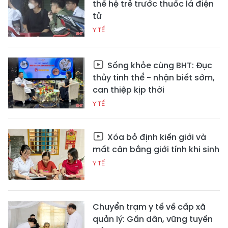
thế hệ trẻ trước thuốc lá điện
tử
Y TẾ
Sống khỏe cùng BHT: Đục
thủy tinh thể - nhận biết sớm,
can thiệp kịp thời
Y TẾ
Xóa bỏ định kiến giới và
mất cân bằng giới tính khi sinh
Y TẾ
Chuyển trạm y tế về cấp xã
quản lý: Gần dân, vững tuyến