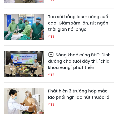
Tán sỏi bằng laser công suất
cao: Giảm xâm lấn, rút ngắn
thời gian hồi phục
Y TẾ
Sống khoẻ cùng BHT: Dinh
dưỡng cho tuổi dậy thì, "chìa
khoá vàng" phát triển
Y TẾ
Phát hiện 3 trường hợp mắc
lao phổi nghi do hút thuốc lá
Y TẾ