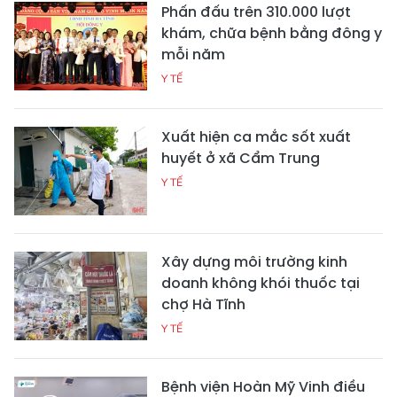
Phấn đấu trên 310.000 lượt
khám, chữa bệnh bằng đông y
mỗi năm
Y TẾ
Xuất hiện ca mắc sốt xuất
huyết ở xã Cẩm Trung
Y TẾ
Xây dựng môi trường kinh
doanh không khói thuốc tại
chợ Hà Tĩnh
Y TẾ
Bệnh viện Hoàn Mỹ Vinh điều