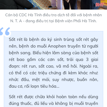
Cán bộ CDC Hà Tĩnh điều tra dịch tễ đối với bệnh nhân
N. T. A - đang điều trị tại Bệnh viện Phổi Hà Tĩnh.
Sốt rét là bệnh do ký sinh trùng sốt rét gây
nên, bệnh do muỗi Anophen truyền từ người
bệnh sang. Biểu hiện lâm sàng của bệnh sốt
rét bao gồm các cơn sốt, trải qua 3 giai
đoạn: rét run, sốt cao, vã mồ hôi. Ngoài ra,
có thể có các triệu chứng đi kèm khác như:
nhức đầu, mệt mỏi, suy nhược, buồn nôn,
đau cơ, rối loạn tiêu hóa…
Sốt rét được chữa khỏi hoàn toàn nếu dùng
đúng thuốc, đủ liều và không bị muỗi truyền