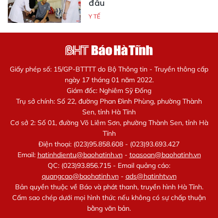
đầu
Y TẾ
Giấy phép số: 15/GP-BTTTT do Bộ Thông tin - Truyền thông cấp
ngày 17 tháng 01 năm 2022.
Giám đốc: Nghiêm Sỹ Đống
Trụ sở chính: Số 22, đường Phan Đình Phùng, phường Thành
Sen, tỉnh Hà Tĩnh
Cơ sở 2: Số 01, đường Võ Liêm Sơn, phường Thành Sen, tỉnh Hà
Tĩnh
Điện thoại: (023)95.858.608 - (023)93.693.427
Email:
hatinhdientu@baohatinh.vn
-
toasoan@baohatinh.vn
QC: (023)93.856.715 - Email quảng cáo:
quangcao@baohatinh.vn
-
ads@hatinhtv.vn
Bản quyền thuộc về Báo và phát thanh, truyền hình Hà Tĩnh.
Cấm sao chép dưới mọi hình thức nếu không có sự chấp thuận
bằng văn bản.