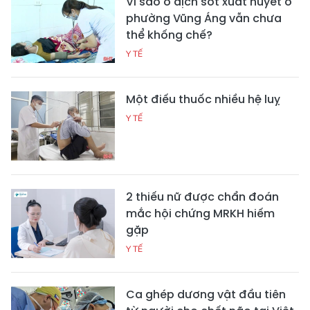
Vì sao ổ dịch sốt xuất huyết ở
phường Vũng Áng vẫn chưa
thể khống chế?
Y TẾ
Một điếu thuốc nhiều hệ luỵ
Y TẾ
2 thiếu nữ được chẩn đoán
mắc hội chứng MRKH hiếm
gặp
Y TẾ
Ca ghép dương vật đầu tiên